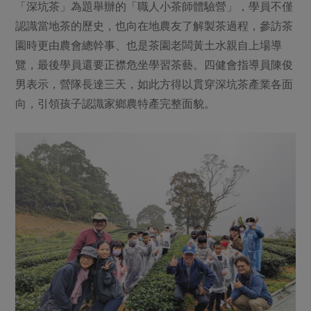
「深坑茶」為題舉辦的「職人小茶師體驗營」，學員不僅
認識當地茶的歷史，也向在地農友了解製茶過程，參訪茶
園時更由農會總幹事、也是茶園老闆黃土水親自上場導
覽，最後學員還要正襟危坐學習茶藝。四健會指導員陳俊
男表示，營隊長達三天，如此方得以貫穿深坑茶產業各面
向，引領孩子認識家鄉農特產完整面貌。