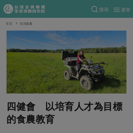
搜尋
選單
產品分類
首頁
生活提案
當季蔬果
食譜料理
一籃菜
當令水果
食材
特別企畫
芽苗類
蕈菇類
米食
預購活動
綠主張
辛香料類
麵食
把最好的台灣味帶回家！
觀點文章
關於合作社
肉食
奶蛋豆・五穀
防災用品預購圓滿結束
主婦食堂
一籃菜真心話
海鮮
蛋
乳製品
認識合作社
重要公告
2026年端午節預購圓滿結束
四健會 以培育人才為目標
社內大小事
合作聯合國
常備菜
豆製品
米麵雜糧
關於我們
更多預購活動
產品故事
生活提案
蔬食
的食農教育
合作社組織
肉品・水產
樂齡生活
親子食育
蛋料理
當季產品
員工與求才