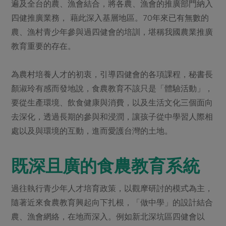
媒體報導
遍及全台的農、漁會結合，將各農、漁會的推廣部門納入
最新產品
節慶大餐
四健推廣業務， 藉此深入基層地區。70年來已有無數的
下載專區
農、漁村青少年參與過四健會的培訓，堪稱我國農業推廣
優惠專區
教育重要的存在。
高麗菜海鮮煎餅
地區活動
素食專區
社務會議
地區活動
為農村培養人才的初衷，引導四健會的各項課程，秘書長
樂齡友善
顏淑玲有感而發地說，食農教育不該只是「體驗活動」，
活動報下載
要從生產環境、飲食健康與消費，以及生活文化三個面向
去深化，透過長期的參與和浸潤，讓孩子從中學習人際相
處以及與環境的互動，進而愛護台灣的土地。
既深且廣的食農教育系統
過往執行青少年人才培育政策，以觀摩研討的模式為主，
隨著近來食農教育興起向下扎根，「做中學」的設計結合
農、漁會網絡，在地而深入。例如新北深坑區四健會以