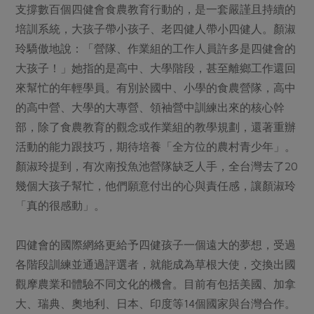
支撐數百個四健會食農教育行動的，是一套嚴謹且持續的
培訓系統，大孩子帶小孩子、老四健人帶小四健人。顏淑
玲驕傲地說：「營隊、作業組的工作人員許多是四健會的
大孩子！」她指的是高中、大學階段，甚至離鄉工作還回
來幫忙的年輕學員。有別於國中、小學的食農營隊，高中
的高中營、大學的大專營、領袖營中訓練出來的核心幹
部，除了食農教育的觀念或作業組的教學規劃，還著重辦
活動的能力跟技巧，期待培養「全方位的農村青少年」。
顏淑玲提到，有次南投魚池營隊缺乏人手，全台灣去了20
幾個大孩子幫忙，他們願意付出的心與責任感，讓顏淑玲
「真的很感動」。
四健會的國際網絡更給予四健孩子一個遠大的夢想，受過
各階段訓練並通過評選者，就能成為草根大使，交換出國
觀摩農業和體驗不同文化的機會。目前有包括美國、加拿
大、瑞典、奧地利、日本、印度等14個國家與台灣合作。