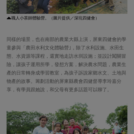
職人小茶師體驗營。（圖片提供／深坑四健會）
同樣的場景，也在南部的農業大縣上演，屏東四健會的學
童參與「農田水利文化體驗營｣，除了水利設施、水田生
態、水資源等課程，還實地走訪水圳設施；並設計闖關冒
險，讓孩子運用所學，發想方案，解決農水問題，農業生
產的日常轉身成學習教室，為孩子訴說家鄉水文、土地與
物產的故事。籌劃活動的屏東縣農會四健督導李玲嘉分
享，有學員跟她說，和父母有更多話題可以聊了。