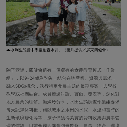
水利生態營中學童踏查水圳。（圖片提供／屏東四健會）
除了營隊，四健會還有一個獨有的食農教育模式「作業
組」，以9~24歲為對象，結合在地產業、資源與需求，
融入SDGs概念，執行特定食農主題的長期專案，與學校
教學或社團結合。成員透過討論、實做、發表等，深化對
地方農業的理解。顏淑玲分享，水田生態調查作業組要求
每天記錄休耕後，施以淹水之水田的水深、水溫和當時的
生態環境變化等等，孩子們獲得紮實的資料收集與農事管
理的體驗。目前全國四健會包含飲食、農事、物產、環境