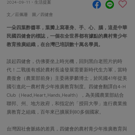
畜產肉類
水產
2024-09-11・生活提案
廚房瑜伽
合作25-經典快閃最後一週
水畜加工品
料理方式
文／莊佩珊 圖／四健會
產品檢驗
合作25-精選產品第四彈
關注議題
烘焙．點心
一朵四葉酢醬草，葉瓣上寫著身、手、心、腦，這是中華
自主把關
合作25-精選產品第三彈
調理食材・點心
減硝酸鹽
惜食
醬料
民國四健會的標誌，一個在全世界都有據點的農村青少年
檢驗報告
更多當季產品
調味醬料/南北貨
烘焙
非基改運動
支持本土農糧
教育推廣組織，在台灣已培訓數十萬名學員。
湯品．鍋物
硝酸鹽檢驗
休閒零嘴
沖泡飲品
廢核運動
能源議題
漬物
議題活動
談起四健會，仿佛要坐上時光機，回到黑白老照片的時
保健食品
減添加物
減塑減廢
涼拌沙拉
代！二戰後有感於農村長遠發展需要新時代生力軍，當時
社員權益
主婦聯盟X樂齡網特約優惠案
公益金
食農教育
農復會（農業部前身）主委蔣夢麟博士，於民國41年從美
飲品
居家好物
合作社法規
30%rPET紅烏龍茶
更多議題
國引進此一農村青少年推廣教育制度。四健會翻譯自4-H
美妝保養
個人清潔
社務專區
2024農業發展計畫年度報告
Club（Head,Heart,Hands,Health），為美國農業部結合
主題食譜
生活者e週報
家庭清潔
織品
聯邦、州、地方政府，和指定的「授田大學」進行農業推
選舉專區
更多議題活動
異國料理
廣教育之組織，百年來已擴展到80多個國家。
日用品
圖書禮品
綠主張月刊
年菜食譜
防災用品
最新消息
把最好的台灣味帶回家！
台灣因社會脈絡的差異，四健會的農村青少年推廣教育與
典藏閱覽室
養身食補