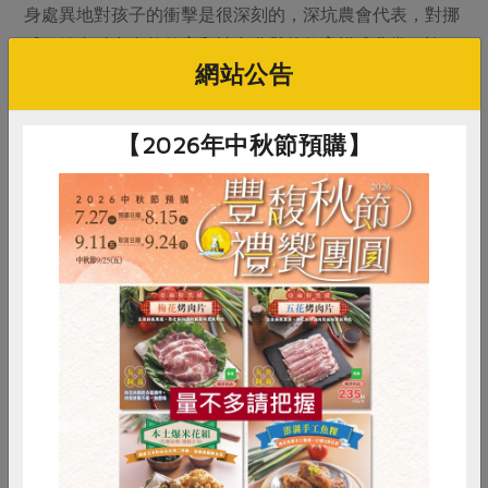
身處異地對孩子的衝擊是很深刻的，深坑農會代表，對挪
威四健會融合自然教育和社會參與的教育模式非常稱許；
網站公告
雲林斗南農會代表，記錄了在愛沙尼亞為草莓蓋防寒紗的
農事工作。
【2026年中秋節預購】
對於這些優秀人才是否回鄉，顏淑玲寬心以待，她希望的
是孩子成為身體力行、服務社會的公民，農業是職業選項
之一。但她也看到家鄉有四健活動時，孩子會回來幫忙，
她感性地說：「這樣也可以多回來看一下父母」。家鄉還
在，四健還在，就這樣牽起了一條孩子回家的線，這就是
四健推廣教育最深刻的力量。
惜食
RPET
食譜
減硝酸鹽
雞蛋
食安
共同購買