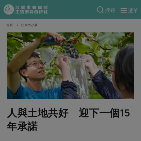
搜尋
選單
產品分類
首頁
社內大小事
當季蔬果
食譜料理
一籃菜
當令水果
食材
特別企畫
芽苗類
蕈菇類
米食
預購活動
綠主張
辛香料類
麵食
把最好的台灣味帶回家！
觀點文章
關於合作社
肉食
奶蛋豆・五穀
防災用品預購圓滿結束
主婦食堂
一籃菜真心話
海鮮
蛋
乳製品
認識合作社
重要公告
2026年端午節預購圓滿結束
社內大小事
合作聯合國
人與土地共好 迎下一個15
常備菜
豆製品
米麵雜糧
關於我們
更多預購活動
產品故事
生活提案
蔬食
年承諾
合作社組織
肉品・水產
樂齡生活
親子食育
蛋料理
當季產品
員工與求才