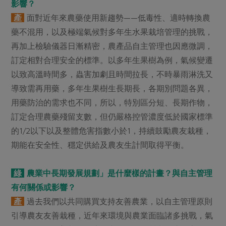
影響？
產
面對近年來農藥使用新趨勢——低毒性、適時轉換農
藥不混用，以及極端氣候對多年生水果栽培管理的挑戰，
再加上檢驗儀器日漸精密，農產品自主管理也因應微調，
訂定相對合理安全的標準。以多年生果樹為例，氣候變遷
以致高溫時間多，蟲害加劇且時間拉長，不時暴雨淋洗又
導致需再用藥，多年生果樹生長期長，各期別問題各異，
用藥防治的需求也不同，所以，特別區分短、長期作物，
訂定合理農藥殘留支數，但仍嚴格控管濃度低於國家標準
的1/2以下以及整體危害指數小於1，持續鼓勵農友栽種，
期能在安全性、穩定供給及農友生計間取得平衡。
綠
農業中長期發展規劃」是什麼樣的計畫？與自主管理
有何關係或影響？
產
過去我們以共同購買支持友善農業，以自主管理原則
引導農友友善栽種，近年來環境與農業面臨諸多挑戰，氣