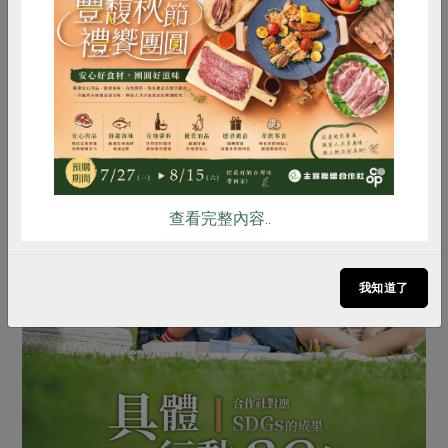
惜食
RPET
食譜
減硝酸鹽
雞蛋
食安
共同購買
查看完整內容..
我知道了