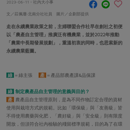
畜產肉類
水產
2023-06-11・社內大小事
廚房瑜伽
合作25-經典快閃最後一週
水畜加工品
料理方式
文／莊佩珊‧北南分社社員 圖片／企劃部提供
產品檢驗
合作25-精選產品第四彈
關注議題
烘焙．點心
走在永續農業政策之前，主婦聯盟合作社早在創社之初便
自主把關
合作25-精選產品第三彈
調理食材・點心
減硝酸鹽
惜食
醬料
以「農產自主管理」推廣泛有機農業，並於2022年推動
檢驗報告
更多當季產品
調味醬料/南北貨
烘焙
非基改運動
支持本土農糧
「農業中長期發展規劃」，重溫初衷的同時，也思索新的
湯品．鍋物
硝酸鹽檢驗
休閒零嘴
沖泡飲品
永續農業藍圖。
廢核運動
能源議題
漬物
議題活動
保健食品
減添加物
減塑減廢
涼拌沙拉
社員權益
主婦聯盟X樂齡網特約優惠案
公益金
食農教育
綠
＝綠主張
產
＝產品部農產課&品保課
飲品
居家好物
合作社法規
30%rPET紅烏龍茶
更多議題
美妝保養
個人清潔
社務專區
2024農業發展計畫年度報告
綠
制定農產品自主管理的意義與目的？
主題食譜
生活者e週報
家庭清潔
織品
產
農產品自主管理原則，是為不同作物訂定合理的資材
選舉專區
更多議題活動
異國料理
使用與栽培方式的規範。比如「環保級」與「友善級」皆
日用品
圖書禮品
綠主張月刊
不得使用農藥與化肥，「農好級」與「安全級」則有限度
年菜食譜
防災用品
最新消息
把最好的台灣味帶回家！
開放，但須符合社內檢驗的殘留標準規範，目的為了在環
典藏閱覽室
養身食補