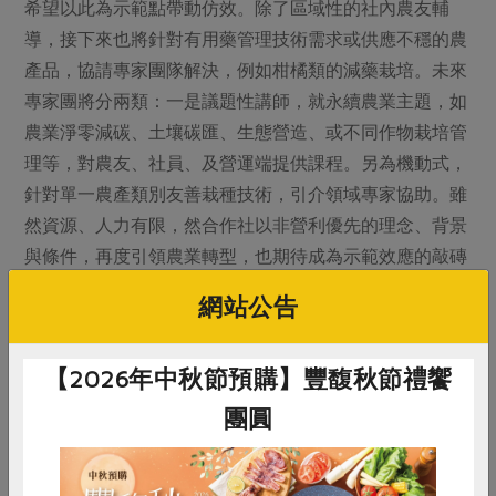
希望以此為示範點帶動仿效。除了區域性的社內農友輔
導，接下來也將針對有用藥管理技術需求或供應不穩的農
產品，協請專家團隊解決，例如柑橘類的減藥栽培。未來
專家團將分兩類：一是議題性講師，就永續農業主題，如
農業淨零減碳、土壤碳匯、生態營造、或不同作物栽培管
理等，對農友、社員、及營運端提供課程。另為機動式，
針對單一農產類別友善栽種技術，引介領域專家協助。雖
然資源、人力有限，然合作社以非營利優先的理念、背景
與條件，再度引領農業轉型，也期待成為示範效應的敲磚
石。
網站公告
【2026年中秋節預購】豐馥秋節禮饗
（首圖圖說：品保專員定期到產地採檢，全程手部不觸
團圓
摸，十分謹慎。）