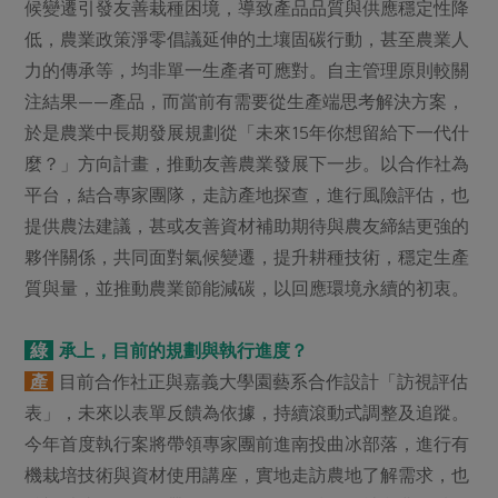
候變遷引發友善栽種困境，導致產品品質與供應穩定性降
低，農業政策淨零倡議延伸的土壤固碳行動，甚至農業人
力的傳承等，均非單一生產者可應對。自主管理原則較關
注結果——產品，而當前有需要從生產端思考解決方案，
於是農業中長期發展規劃從「未來15年你想留給下一代什
麼？」方向計畫，推動友善農業發展下一步。以合作社為
平台，結合專家團隊，走訪產地探查，進行風險評估，也
提供農法建議，甚或友善資材補助期待與農友締結更強的
夥伴關係，共同面對氣候變遷，提升耕種技術，穩定生產
質與量，並推動農業節能減碳，以回應環境永續的初衷。
綠
承上，目前的規劃與執行進度？
產
目前合作社正與嘉義大學園藝系合作設計「訪視評估
表」，未來以表單反饋為依據，持續滾動式調整及追蹤。
今年首度執行案將帶領專家團前進南投曲冰部落，進行有
機栽培技術與資材使用講座，實地走訪農地了解需求，也