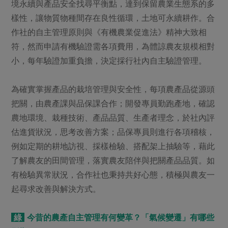
媒體報導
境永續與產品安全找尋平衡點，達到保留農業生態系的多
最新產品
節慶大餐
樣性，讓物質物種間存在良性循環，土地可永續耕作。合
下載專區
作社的自主管理原則與《有機農業促進法》精神大致相
優惠專區
符，然而申請有機驗證需各項費用，為體諒農友規模相對
高麗菜海鮮煎餅
地區活動
素食專區
小，每年驗證加重負擔，決定採行社內自主驗證管理。
社務會議
地區活動
樂齡友善
為確實掌握產品的栽培管理與安全性，每項農產品從源頭
活動報下載
把關，由農產課與品保課合作；開發專員勤跑產地，確認
農地環境、栽種技術、產品品質、生產者理念，於社內評
估進貨狀況，思考改善方案；品保專員則進行各項稽核，
例如定期的耕地訪視、採樣檢驗、搭配架上抽驗等，藉此
了解農友的田間管理，落實農友陪伴與把關產品品質。如
有檢驗異常狀況，合作社也秉持共好心態，積極與農友一
起尋求改善與解決方式。
綠
今昔的農產自主管理有何變革？「氣候變遷」有哪些