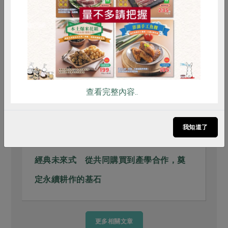
雞蛋
食安
共同購買
查看完整內容..
我知道了
社內大小事
2026-08-03
2
經典未來式 從共同購買到產學合作，奠
定永續耕作的基石
更多相關文章