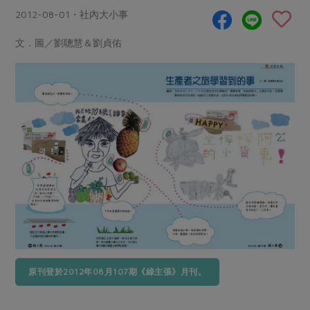
畜產肉類
水產
廚房瑜伽
2012-08-01・社內大小事
合作25-經典快閃最後一週
水畜加工品
料理方式
產品檢驗
合作25-精選產品第四彈
文．圖／劉聰慧＆劉貞佑
關注議題
烘焙．點心
自主把關
合作25-精選產品第三彈
調理食材・點心
減硝酸鹽
惜食
醬料
檢驗報告
更多當季產品
調味醬料/南北貨
烘焙
非基改運動
支持本土農糧
湯品．鍋物
硝酸鹽檢驗
休閒零嘴
沖泡飲品
廢核運動
能源議題
漬物
議題活動
保健食品
減添加物
減塑減廢
涼拌沙拉
社員權益
主婦聯盟X樂齡網特約優惠案
公益金
食農教育
飲品
居家好物
合作社法規
30%rPET紅烏龍茶
更多議題
美妝保養
個人清潔
社務專區
2024農業發展計畫年度報告
主題食譜
生活者e週報
家庭清潔
織品
選舉專區
更多議題活動
異國料理
日用品
圖書禮品
綠主張月刊
原刊登於2012年08月107期《綠主張》月刊。
年菜食譜
防災用品
最新消息
把最好的台灣味帶回家！
典藏閱覽室
養身食補