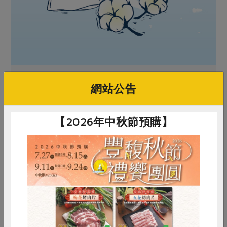
網站公告
【2026年中秋節預購】
原文刊登於 2012年8月107期
一起吃飯吧！勾勒「共食」的餐桌圖像
惜食
RPET
食譜
減硝酸鹽
推薦閱讀