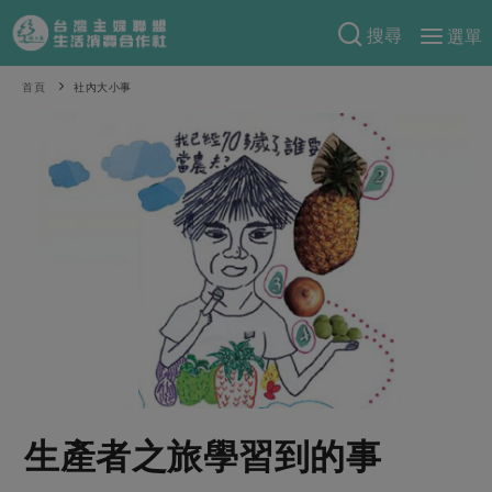
搜尋
選單
產品分類
首頁
社內大小事
當季蔬果
食譜料理
一籃菜
當令水果
食材
特別企畫
芽苗類
蕈菇類
米食
預購活動
綠主張
辛香料類
麵食
把最好的台灣味帶回家！
觀點文章
關於合作社
肉食
奶蛋豆・五穀
防災用品預購圓滿結束
主婦食堂
一籃菜真心話
海鮮
蛋
乳製品
認識合作社
重要公告
2026年端午節預購圓滿結束
社內大小事
合作聯合國
常備菜
豆製品
米麵雜糧
關於我們
更多預購活動
產品故事
生活提案
蔬食
合作社組織
生產者之旅學習到的事
肉品・水產
樂齡生活
親子食育
蛋料理
當季產品
員工與求才