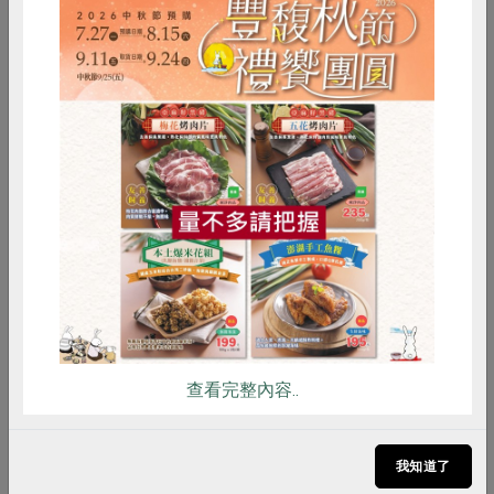
2019-01-01
生活提案
打破世代界限，透過閱讀理解他者
惜食
RPET
食譜
減硝酸鹽
常覺得「閱讀」這回事並沒那麼偉大，不過就是看
雞蛋
食安
共同購買
看書。它能讓讀者踏入「書」這個知識載體的世
界，以自己最舒適的節奏自由徜徉；同時，也自然
地排除掉，眾聲喧嘩下早已爆炸的外在資訊(大多
成了雜訊)。在這個紛...
查看完整內容..
我知道了