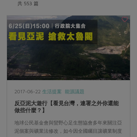
媒體報導
共 553 篇
最新產品
節慶大餐
下載專區
優惠專區
高麗菜海鮮煎餅
地區活動
素食專區
社務會議
地區活動
樂齡友善
活動報下載
2017-06-22
生活提案
能源議題
反亞泥大遊行【看見台灣，連署之外你還能
做些什麼？】
地球公民基金會與蠻野心足生態協會多年來關注亞
泥個案與礦業法修改，如今因全國矚目讓礦業制度