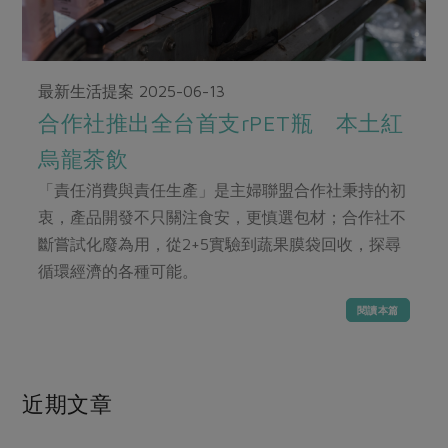
畜產肉類
水產
廚房瑜伽
傳到心坎裡，誠心又澎派
水畜加工品
料理方式
產品檢驗
合作25-經典快閃最後一週
關注議題
烘焙．點心
最新生活提案
2025-06-13
自主把關
合作25-精選產品第四彈
調理食材・點心
減硝酸鹽
惜食
醬料
合作社推出全台首支rPET瓶 本土紅
檢驗報告
更多當季產品
調味醬料/南北貨
烘焙
非基改運動
支持本土農糧
湯品．鍋物
烏龍茶飲
硝酸鹽檢驗
休閒零嘴
沖泡飲品
廢核運動
能源議題
漬物
「責任消費與責任生產」是主婦聯盟合作社秉持的初
議題活動
保健食品
減添加物
減塑減廢
衷，產品開發不只關注食安，更慎選包材；合作社不
涼拌沙拉
社員權益
主婦聯盟X樂齡網特約優惠案
斷嘗試化廢為用，從2+5實驗到蔬果膜袋回收，探尋
公益金
食農教育
飲品
居家好物
循環經濟的各種可能。
合作社法規
30%rPET紅烏龍茶
更多議題
美妝保養
個人清潔
社務專區
2024農業發展計畫年度報告
閱讀本篇
主題食譜
生活者e週報
家庭清潔
織品
選舉專區
更多議題活動
異國料理
日用品
圖書禮品
綠主張月刊
近期文章
年菜食譜
防災用品
最新消息
傳到心坎裡，誠心又澎派
典藏閱覽室
養身食補