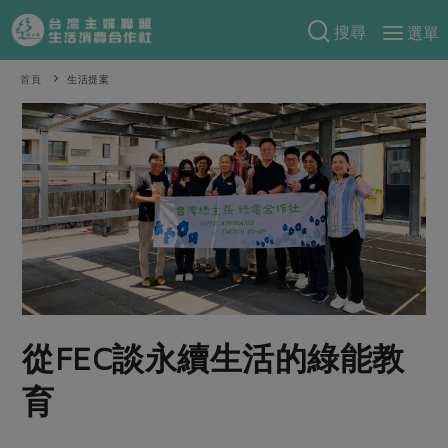
搜尋
選單
產品分類
首頁
生活提案
當季蔬果
食譜料理
一籃菜
當令水果
食材
特別企畫
芽苗類
蕈菇類
米食
預購活動
綠主張
辛香料類
麵食
把最好的台灣味帶回家！
觀點文章
關於合作社
肉食
奶蛋豆・五穀
防災用品預購圓滿結束
主婦食堂
一籃菜真心話
海鮮
蛋
乳製品
認識合作社
重要公告
2026年端午節預購圓滿結束
從FEC談永續生活的綠能教
社內大小事
合作聯合國
常備菜
豆製品
米麵雜糧
關於我們
更多預購活動
產品故事
生活提案
蔬食
育
合作社組織
肉品・水產
樂齡生活
親子食育
蛋料理
當季產品
員工與求才