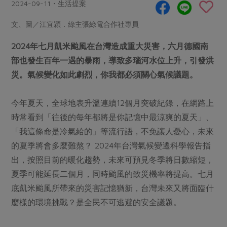
畜產肉類
水產
2024-09-11・生活提案
廚房瑜伽
合作25-經典快閃最後一週
水畜加工品
料理方式
文、圖／江宜穎．綠主張綠電合作社專員
產品檢驗
合作25-精選產品第四彈
關注議題
烘焙．點心
2024年七月凱米颱風在台灣造成重大災害，六月德國南
自主把關
合作25-精選產品第三彈
調理食材・點心
減硝酸鹽
惜食
醬料
部也發生百年一遇的暴雨，導致多瑙河水位上升，引發洪
檢驗報告
更多當季產品
調味醬料/南北貨
烘焙
非基改運動
支持本土農糧
災。氣候變化如此劇烈，你我都必須關心氣候議題。
湯品．鍋物
硝酸鹽檢驗
休閒零嘴
沖泡飲品
廢核運動
能源議題
漬物
議題活動
今年夏天，全球地表升溫連續12個月突破紀錄，在網路上
保健食品
減添加物
減塑減廢
涼拌沙拉
時常看到「往後的每年都將是你記憶中最涼爽的夏天」、
社員權益
主婦聯盟X樂齡網特約優惠案
公益金
食農教育
「我這條命是冷氣給的」等流行語，不免讓人憂心，未來
飲品
居家好物
合作社法規
30%rPET紅烏龍茶
更多議題
的夏季將會多麼難熬？ 2024年台灣氣候變遷科學報告指
美妝保養
個人清潔
社務專區
2024農業發展計畫年度報告
出，按照目前的暖化趨勢，未來可預見冬季將日數縮短，
主題食譜
生活者e週報
家庭清潔
織品
夏季可能延長二個月，同時颱風的致災機率將提高。七月
選舉專區
更多議題活動
異國料理
底凱米颱風所帶來的災害記憶猶新，台灣未來又將面臨什
日用品
圖書禮品
綠主張月刊
麼樣的環境挑戰？是全民不可逃避的安全議題。
年菜食譜
防災用品
最新消息
把最好的台灣味帶回家！
典藏閱覽室
養身食補