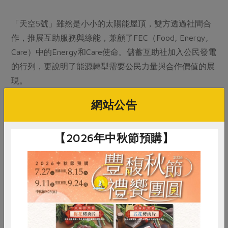
「天空5號」雖然是小小的太陽能屋頂，雙方透過社間合
作，推展互助服務與綠能，兼顧了FEC（Food, Energy,
Care）中的Energy和Care使命。儲蓄互助社加入公民發電
的行列，更說明了能源轉型需要公民力量與合作價值的展
現。
網站公告
公民賦權讓再生能源永續
【2026年中秋節預購】
呼應上述的價值，今年綠電合作社的教育活動中特別介紹
一部紀錄片：《We the Power》（中譯：翻轉社區—公
民發電廠），本片由支持環境議題的戶外用品公司
Patagonia製片，片中穿插採訪四個國家再生能源公民運
動，描述公民通力合作，顛覆傳統大公司獨佔的能源系
統，以小搏大的紀實故事。包括德國南部舒瑙社區透過社
區自主投票，取得電網經營權；西班牙大眾能源合作社，