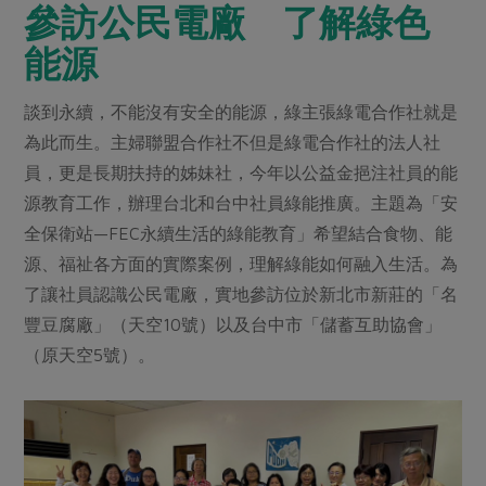
媒體報導
參訪公民電廠 了解綠色
最新產品
節慶大餐
下載專區
能源
優惠專區
高麗菜海鮮煎餅
談到永續，不能沒有安全的能源，綠主張綠電合作社就是
地區活動
素食專區
為此而生。主婦聯盟合作社不但是綠電合作社的法人社
社務會議
地區活動
員，更是長期扶持的姊妹社，今年以公益金挹注社員的能
樂齡友善
活動報下載
源教育工作，辦理台北和台中社員綠能推廣。主題為「安
全保衛站—FEC永續生活的綠能教育」希望結合食物、能
源、福祉各方面的實際案例，理解綠能如何融入生活。為
了讓社員認識公民電廠，實地參訪位於新北市新莊的「名
豐豆腐廠」（天空10號）以及台中市「儲蓄互助協會」
（原天空5號）。