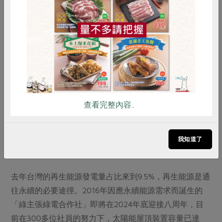
惜食
RPET
食譜
減硝酸鹽
建置太陽能板為社區自主發電；英國Energy Garden則注
意到當地電費高昂，社區青年或弱勢族群面臨能源貧窮問
雞蛋
食安
共同購買
題，希望以教育讓公民得知小型發電措施與自行取得能源
的可能性。
這些聚焦在「公民賦權」的參與過程，反映公民參與在能
源轉型政策的重要性。不過由公民自主發起的能源革命，
查看完整內容..
必須在法律上有所保障才能走得長遠。因此，歐洲再生能
源合作社聯盟（REScoop）成立，積極推動歐盟倡議、立
法，除了保護民眾所擁有的電廠，也確保餘電販售在市場
我知道了
上能獲得與大企業平等的機會與權利。
去年台灣的再生能源發電量占比來到9.5%，再生能源是通
往永續的必要途徑。2016年因應永續能源需求而誕生的
「綠主張綠電合作社」即將在2024年底迎接八周年，目
前在300多位社員的努力下，太陽能屋頂裝置容量已達