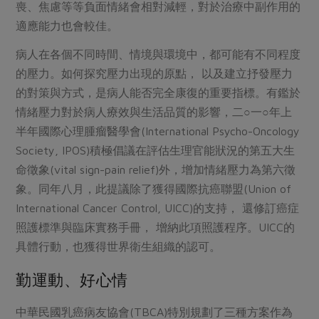
媒體報導
喪、焦慮等等負面情緒會相對減輕，對於治療中副作用的
最新產品
節慶大餐
適應能力也會較佳。
下載專區
優惠專區
病人在各個不同時間、情境與環境中，都可能有不同程度
高麗菜海鮮煎餅
的壓力。如何探究壓力出現的原點， 以及建立抒發壓力
地區活動
素食專區
的對策與方式，是病人能否完全康復的重要指標。有鑑於
社務會議
地區活動
情緒壓力對於病人療效與生活品質的影響，二○一○年上
樂齡友善
活動報下載
半年國際心理腫瘤醫學會(International Psycho-Oncology
Society, IPOS)積極倡議在評估生理官能狀況的第五大生
命徵象(vital sign-pain relief)外，增加情緒壓力為第六徵
象。同年八月，此提議除了獲得國際抗癌聯盟(Union of
International Cancer Control, UICC)的支持， 還修訂癌症
照護標準與臨床實務手冊， 增納此項照護程序。UICC的
具體行動，也獲得世界衛生組織的認可。
勤運動、好心情
中華民國乳癌病友協會(TBCA)特別規劃了三種方案作為