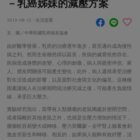
－乳癌姊妹的減壓方案
畜產肉類
水產
廚房瑜伽
傳到心坎裡，誠心又澎派
水畜加工品
料理方式
產品檢驗
合作25-經典快閃最後一週
2013-08-12・生活提案
關注議題
烘焙．點心
自主把關
合作25-精選產品第四彈
調理食材・點心
減硝酸鹽
惜食
文．圖／中華民國乳癌病友協會
醬料
檢驗報告
更多當季產品
調味醬料/南北貨
烘焙
非基改運動
支持本土農糧
由於醫學發展，乳癌的治療逐年進步，甚至邁向成為慢性
湯品．鍋物
硝酸鹽檢驗
休閒零嘴
沖泡飲品
病之列。然而生命雖然得以延長，疾病的威脅依然存在。
廢核運動
能源議題
漬物
疾病造成身體的改變、心理的創傷，病人與親密伴侶、家
議題活動
保健食品
減添加物
減塑減廢
涼拌沙拉
人、朋友間關係可能產生變化；此外，病人還得承受治療
社員權益
主婦聯盟X樂齡網特約優惠案
公益金
食農教育
對生活造成的影響，以及面對社會與文化的偏見。這種種
飲品
居家好物
合作社法規
30%rPET紅烏龍茶
因素讓病人在治療期間或治療完成之後，可能產生負面情
更多議題
美妝保養
個人清潔
緒，承受巨大壓力。
社務專區
2024農業發展計畫年度報告
主題食譜
生活者e週報
家庭清潔
織品
選舉專區
更多議題活動
實驗研究指出，當帶有人類腫瘤的老鼠獨處於密閉空間，
異國料理
或者隔離於其他老鼠之外，也就是在壓力增加的情況下，
日用品
圖書禮品
綠主張月刊
年菜食譜
腫瘤較容易變大或轉移。壓力荷爾蒙－去甲腎上腺素會刺
防災用品
最新消息
傳到心坎裡，誠心又澎派
激血管新生和轉移。相反的，如果病人能夠有效紓壓，沮
典藏閱覽室
養身食補