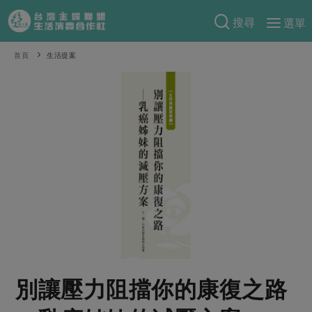
搜尋
選單
產品分類
首頁
生活提案
當季蔬果
食譜料理
一籃菜
當令水果
食材
特別企畫
芽苗類
蕈菇類
米食
預購活動
綠主張
辛香料類
麵食
把最好的台灣味帶回家！
觀點文章
關於合作社
肉食
奶蛋豆・五穀
防災用品預購圓滿結束
主婦食堂
一籃菜真心話
海鮮
蛋
乳製品
認識合作社
重要公告
2026年端午節預購圓滿結束
社內大小事
合作聯合國
常備菜
豆製品
米麵雜糧
關於我們
更多預購活動
產品故事
生活提案
蔬食
合作社組織
別讓壓力阻擋你的康復之路
肉品・水產
樂齡生活
親子食育
蛋料理
當季產品
員工與求才