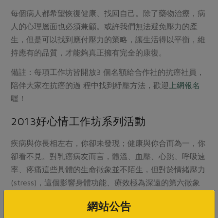
每個病人都希望恢復健康、找回自己。除了藥物治療，病
人的心理層面也必須兼顧。或許我們無法避免壓力的產
生，但是可以找到應付壓力的策略，讓生活得以平衡，維
持應有的品質，才能夠真正擁有完全的康復。
備註：每項工作坊皆開放3 個名額給合作社的抗癌社員，
陪伴大家在抗癌的過 程中找到紓壓方法，歡迎
上網報名
喔！
2013好心情工作坊系列活動
疾病與你長相左右，你卻未發現；健康與你合而為一，你
卻看不見。對乳癌病友而言，體溫、血壓、心跳、呼吸速
率、疼痛這些具體的生命徵象並不陌生，但對於情緒壓力
(stress)，這個影響身體功能、療效極為深遠的第六徵象
卻常常輕忽它。 2013年，TBCA在邁向下一個十年的分水
網站公告
嶺，陸續規劃了一系列《好心情工作坊》，陪您一起疼惜