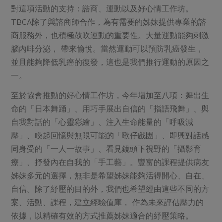
對這項活動的支持：諮商、運動以及好心情工作坊。
TBCA除了與諮商師合作，為有需要的姊妹提供專業的諮
商服務外，也積極鼓吹運動的重要性。大量運動能夠刺激
腦內啡分泌， 帶來愉悅。當然運動可以預防乳癌發生，
並且能夠降低乳癌的復發，這也是我們推行運動的原因之
一。
至於協會推動的好心情工作坊，今年增加至八項：舞出生
命的「日本舞踊」、用巧手展出自信的「指語飛舞」、與
自我對話的「心靈彩繪」、注入生命能量的「呼吸減
壓」、喚起回憶與無限可能的「歌仔戲團」、即興對話感
同身受的「一人一故事」、看見鏡頭下視野的「攝影育
療」、抒發內在自我的「手工藝」。豐富的課程提供病友
姊妹多元的選擇，無非是希望姊妹能夠活得開心、自在、
自信。除了紓壓的目的外，我們也希望經由這些不同的方
案、活動、課程，建立經驗值庫， 作為未來評估壓力的
依據，以精確有效的方式推薦姊妹適合的紓壓策略。