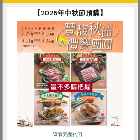
自己，探尋內在既存的健康之源。
【2026年中秋節預購】
惜食
RPET
食譜
減硝酸鹽
雞蛋
食安
共同購買
查看完整內容..