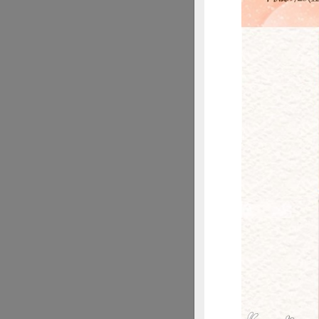
公平貿易產品的品質
易可可豆來生產牛奶
應。」該公司的行
公平貿易的方法，
物品質有保障；維
香港的下
惜
作為一個以自由貿
賣或提供公平貿易
和市場。每一個社
「公平棧」創辦人
註：全文刊登於香
原刊登於2012年09