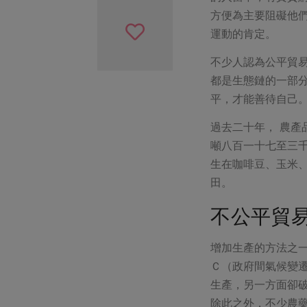
方便為主要阻礙他
運動的肯定。
不少人認為公平貿
都是生態鏈的一部
平，才能善待自己
過去二十年， 農
噸八百一十七至三
生在咖啡豆、玉米
田。
不公平貿
增加生產的方法之
Ｃ（政府間氣候變
生產，另一方面卻
除此之外，不少農