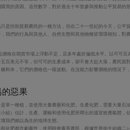
們購買的原因。這些數字，對於過去十年曾參與推動公平貿易的
易只是扶助貧窮農民的一種方法，但在二十一世紀的今天，公平
分，我們的行為與其他人、自然生態和其他物種皆環環相扣，對
。
產品價格在期貨市場上浮動不定，且多年處於偏低水平。以可可豆
千五百美元不等，但可可的生產成本，卻不會大起大落，農民面
、糖和米，它們的價格也一樣波動。在沒能力影響價格的情況下
易的惡果
一是單一種植，並使用大量農藥和化肥。生產化肥，需要大量石
遷小組）估計，生產、運輸和使用化肥所釋出的溫室效應氣體，
破壞我們賴以為生的地球生態。
藥和化肥都含劇毒性，使用時會毒害農民，根據世界衛生組織二○