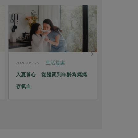
生活提案
2026-05-25
2026-05-25
入夏養心 從體質到年齡為媽媽
越吃越營養
存氣血
的解迷問答