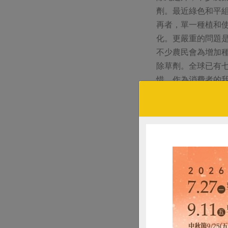
劑。最近綠色和平
再者，單一種植和
化。更嚴重的問題
不少農民會為增加
除草劑。全球已有
惜，作為消費者的
以上這些增加農產
題、食物鏈汙染問
公平貿易
公平貿易希望透過
得到溫飽之餘，也
首先，公平貿易有
貿易標示組織對每
公平貿易標示組織
物處理，確保以永