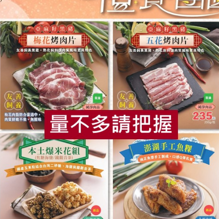
， 不只得到公平貿易商的肯定，也逐漸取得一些跨國企業的支
巧克力時，其總裁Stitzer曾公開說：「參與公平貿易的採購
動，令公平貿易可可豆的全球銷售量增加三倍，七十萬可可豆生
不只惠及農民、生產者，保障他們的合理收入、長遠生計和一定
持農村發展機會，令城鄉發展得以平衡。這些都是達至永續發展
一步
食
RPET
食譜
減硝酸鹽
雞蛋
食安
共同
易為榮的城市，在香港推動公平貿易有一定難度。香港公平貿易
產品。下一步，應該是建議政府和企業把公平貿易條款納入其採
會運動都經過時間的磨鍊，才慢慢把訊息傳達，概念得到認同，
）
港《信報》，本文為節錄刊登。
月108期《綠主張》月刊。