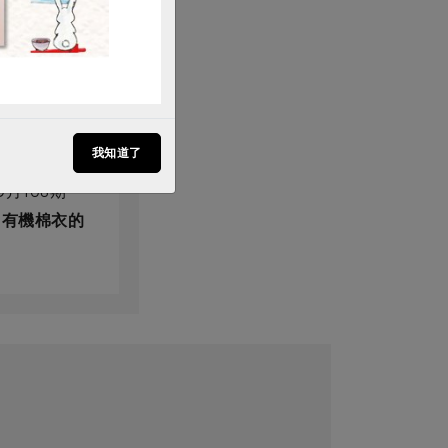
我知道了
9月108期
」有機棉衣的