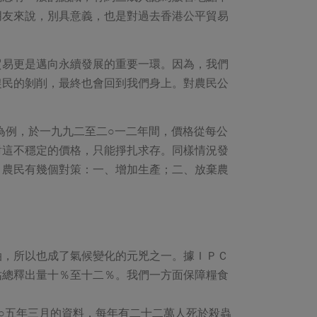
朋友來說，別具意義，也是對過去香港公平貿易
貿易更是邁向永續發展的重要一環。因為，我們
農民的剝削，最終也會回到我們身上。對農民公
為例，於一九九二至二○一二年間，價格從每公
對這不穩定的價格，只能掙扎求存。同樣情況發
，農民有幾個對策：一、增加生產；二、放棄農
油，所以也成了氣候變化的元兇之一。據ＩＰＣ
佔總釋出量十％至十二％。我們一方面保障糧食
○五年三月的資料，每年有二十二萬人死於殺蟲