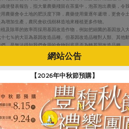
組織便發表報告，指大量農藥殘留在茶葉中，泡茶泡出農藥，令
使用農藥會令土地的肥沃度下降，農藥使用量逐年遞增，更會令
是為增加生產，農民會砍伐樹林造地來種植更多作物。
種植及除草的效率而採用基因改造作物，例如把細菌的基因放入
七十七％的大豆為基因改造品種。但基因改造品種對人類、其他
我們，是無法得知我們食用的食物到底是否為轉基因改造品種。
的方法，皆不是永續的農業種植，對人、其他物種和大自然都造
網站公告
題、氣候變化問題等，都是我們在不知不覺間，支持不公平貿易
的保障
【2026年中秋節預購】
改變現存國際貿易的不合理條款，與農民和生產者建立長遠的夥
有足夠時間去用心照顧農田，保護環境，得到農村發展機會，保
一套標準來訂定最低收購價。這收購價必須能支付生產成本，和
種不同產品都有列明收購價，商人必須按這個價錢與農民合作，
亦有規定，不可使用劇毒性的農藥和化學肥料，不可用基因改造
續的方式來生產所需產品。事實上，很多公平貿易的生產者組織