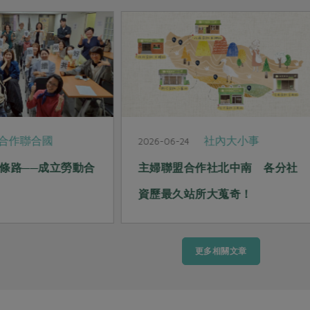
合作聯合國
社內大小事
2026-06-24
條路──成立勞動合
主婦聯盟合作社北中南 各分社
資歷最久站所大蒐奇！
更多相關文章