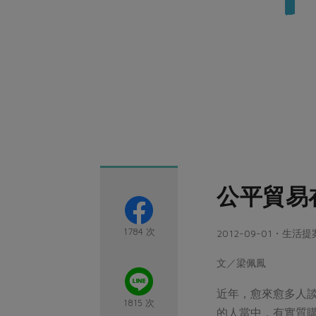
公平貿易
1784 次
2012-09-01・生活提
文／梁佩鳳
近年，愈來愈多人
1815 次
的人當中，有實質