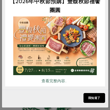
【2026年中秋節預購】豐馥秋節禮饗
案，以保障選民與家人的健康。沿街發傳單、向民眾請託
支持反瘦肉精行動，明純說：這是她做過「生平最勇敢的
團圓
事情」之一。
「感謝有孩子、感謝主婦聯盟、感謝合作社，讓我們家的
餐桌上有著滿滿的幸福與笑聲。」明純感恩這份幸福，也
希望透過「好好餵孩子」理想的推廣，讓每個家都有健
惜食
RPET
食譜
減硝酸鹽
康、安全的幸福餐桌。（作者：主婦聯盟環境保護基金會
雞蛋
食安
共同購買
台中分會執委）
註：本文整理自「二○一二地球日女性綠色經濟論壇」張
明純好好餵孩子的分享。
原刊登於2012年08月107期《綠主張》月刊。
查看完整內容..
我知道了