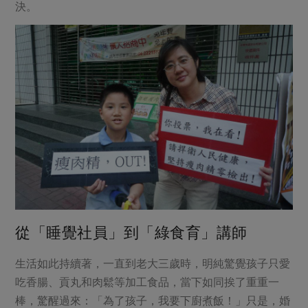
媒體報導
決。
最新產品
節慶大餐
下載專區
優惠專區
高麗菜海鮮煎餅
地區活動
素食專區
社務會議
地區活動
樂齡友善
活動報下載
從「睡覺社員」到「綠食育」講師
生活如此持續著，一直到老大三歲時，明純驚覺孩子只愛
吃香腸、貢丸和肉鬆等加工食品，當下如同挨了重重一
棒，驚醒過來：「為了孩子，我要下廚煮飯！」只是，婚