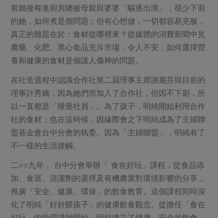
前婚後每進廚房總被母親與婆婆「驅逐出境」，很少下廚
的她，如何煮是個問題；但有心想做，一切都容易克服，
真正的難題在於：食材從哪裡來？從媒體的消費新聞中見
農藥、化肥、黑心食品充斥市場，令人不安，如何選擇營
養和健康的食材是個讓人傷神的問題。
在社造過程中認識合作社第二屆理事主席謝麗芬與目前的
理事許秀嬌，因為她們而加入了合作社，但因不下廚，所
以一直都是「睡覺社員」。為了孩子，明純開始利用合作
社的食材；也在這時候，因緣際會之下明純成為了主婦聯
盟基金會台中分會的執委。因為「主婦聯盟」，明純有了
不一樣的生活接觸。
二○○九年， 台中分會舉辦「 食在好玩」課程，從食品添
加、食器、清潔劑的選擇及有機農業對環境影響的分享，
推廣「安全、健康、環保」的飲食教育。這個課程同時深
化了明純「好好餵孩子」的健康飲食觀念。從擔任「食在
好玩」的助理講師開始，明純建立了健康、安全的飲食