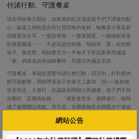
付諸行動、守護餐桌
現在明純每天開伙，自家煮的紅豆湯是孩子們下課後的點
心，飯桌上用的是合作社買回來的食材，晚餐是小黃瓜炒
胡蘿蔔加木耳、一盤炒青菜、一盤菜脯蛋、一鍋湯鮮味美
的香菇雞湯⋯⋯，不必高超的廚藝，明純用「愛」好好餵
孩子。無意間，明純瞥見另一半每天下班回家享用滿溢
「家」的味道的幸福晚餐時，所露出的滿足笑容。
守護餐桌，幸福也需要付諸社會行動：四月初，針對瘦肉
精可能解禁，明純帶著孩子全家北上參加「四○一為食物
安全而走」大遊行，抗議政府罔顧人民健康，孩子們手持
自製的「反瘦肉妖精」、「挺飲食安全」盾牌遊行，頓時
成了媒體關注焦點。四月底，全國食物安全聯盟台中連線
以「選戰規格」發動菜市場宣導行動，明純和主婦聯盟的
網站公告
媽媽們一起走進市場，向婆婆媽媽們宣導瘦肉精對人體的
危害，呼籲大眾打電話給選區立委，要求反對瘦肉精法