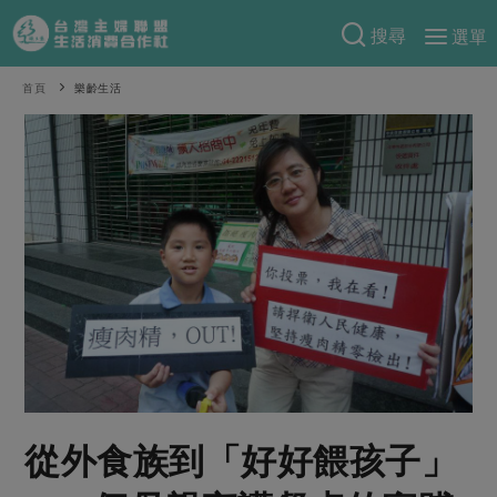
搜尋
選單
產品分類
首頁
樂齡生活
當季蔬果
食譜料理
一籃菜
當令水果
食材
特別企畫
芽苗類
蕈菇類
米食
預購活動
綠主張
辛香料類
麵食
把最好的台灣味帶回家！
觀點文章
關於合作社
肉食
奶蛋豆・五穀
防災用品預購圓滿結束
主婦食堂
一籃菜真心話
海鮮
蛋
乳製品
認識合作社
重要公告
2026年端午節預購圓滿結束
社內大小事
合作聯合國
常備菜
豆製品
米麵雜糧
關於我們
更多預購活動
產品故事
生活提案
蔬食
合作社組織
從外食族到「好好餵孩子」
肉品・水產
樂齡生活
親子食育
蛋料理
當季產品
員工與求才