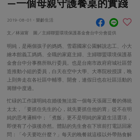
—一個母親守護餐桌的實踐
畜產肉類
水產
廚房瑜伽
合作25-經典快閃最後一週
水畜加工品
料理方式
產品檢驗
合作25-精選產品第四彈
2019-08-01・樂齡生活
關注議題
烘焙．點心
自主把關
合作25-精選產品第三彈
調理食材・點心
減硝酸鹽
惜食
文／林淑甯 圖／主婦聯盟環境保護基金會台中分會提供
醬料
檢驗報告
更多當季產品
調味醬料/南北貨
烘焙
非基改運動
支持本土農糧
明純，是兩個孩子的媽媽、雪霸國家公園解說志工、小大
湯品．鍋物
硝酸鹽檢驗
休閒零嘴
沖泡飲品
繪本館義工媽媽、全職的家庭主婦、主婦聯盟環境保護基
廢核運動
能源議題
漬物
金會台中分事務所執行委員。也是台南市政府府城社區營
議題活動
保健食品
減添加物
減塑減廢
涼拌沙拉
造推動小組的委員，白天在空中大學、大專院校授課，晚
社員權益
主婦聯盟X樂齡網特約優惠案
公益金
食農教育
上則奔走在各社區中輔導、開會，連假日也在社區活動的
飲品
居家好物
合作社法規
30%rPET紅烏龍茶
籌辦中度過。
更多議題
美妝保養
個人清潔
社務專區
2024農業發展計畫年度報告
忙碌的工作讓明純在婚後無法當一個每天張羅三餐的傳統
主題食譜
生活者e週報
家庭清潔
織品
選舉專區
更多議題活動
太太，「要抓住先生的心，就先要抓住他的胃」從不在明
異國料理
純的思考邏輯中；「煮飯」更不是明純的家庭生活選項，
日用品
圖書禮品
綠主張月刊
年菜食譜
即便有了小孩後亦然。體貼的先生會在下班前打電話回家
防災用品
最新消息
把最好的台灣味帶回家！
問：「今天要吃什麼？」每天的晚餐就這樣以外帶熱食解
典藏閱覽室
養身食補