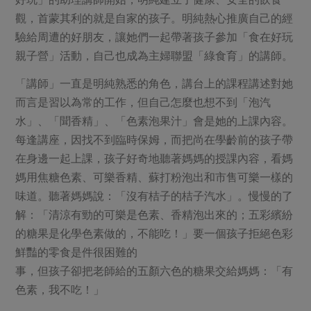
觀，首蒙其利的就是自家的孩子。明純熱心推廣自己的經
驗給周遭的好朋友，讓她們一起帶著孩子參加「食在好玩
親子營」活動，自己也成為主婦聯盟「綠食育」的講師。
「講師」一直是明純熟悉的角色，講台上的課程講述對她
而言是習以為常的工作，但自己怎麼也想不到「泡汽
水」、「聞香精」、「色素泡果汁」會是她的上課內容。
每逢講座，因找不到臨時保姆，而把尚在學齡前的孩子帶
在身邊一起上課，孩子好奇地聽著媽媽的授課內容，看媽
媽用焦糖色素、可樂香精、蘇打粉泡出和市售可樂一樣的
味道。聽著媽媽說：「沒有桔子的桔子汽水」。慢慢的了
解：「清涼有勁的可樂是色素、香精泡出來的；五彩繽紛
的糖果是化學色素做的，不能吃！」要一個孩子拒絕色彩
鮮豔的零食是件很困難的
事，但孩子卻把老師給的五顏六色的糖果交給媽媽：「有
色素，我不吃！」