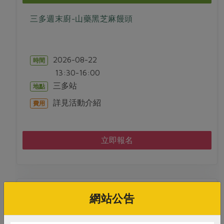
三多週末廚-山藥黑芝麻饅頭
2026-08-22
時間
13:30-16:00
三多站
地點
詳見活動介紹
費用
立即報名
網站公告
料理/教作
8/28蛋黃酥&燕麥芝麻糖