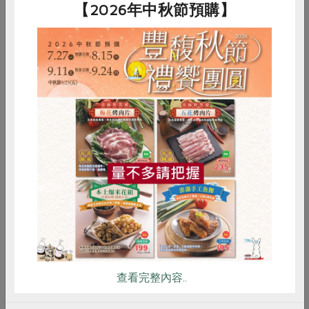
【2026年中秋節預購】
林足芬
講師
2026-08-28
時間
10:00-12:00
合作社站所 - 板橋站
地點
詳見活動介紹
費用
惜食
RPET
食譜
減硝酸鹽
立即報名
雞蛋
食安
共同購買
料理/教作
苓雅綠食—手作葷素包子
查看完整內容..