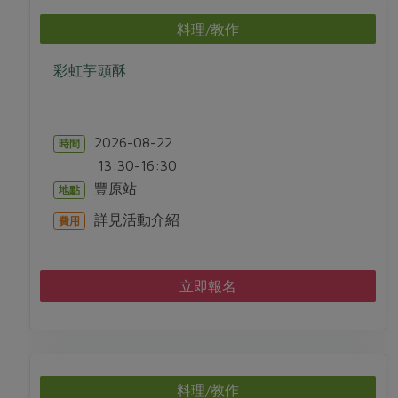
媒體報導
最新產品
節慶大餐
料理/教作
下載專區
優惠專區
彩虹芋頭酥
高麗菜海鮮煎餅
地區活動
素食專區
社務會議
地區活動
2026-08-22
時間
樂齡友善
活動報下載
13:30-16:30
豐原站
地點
詳見活動介紹
費用
立即報名
料理/教作