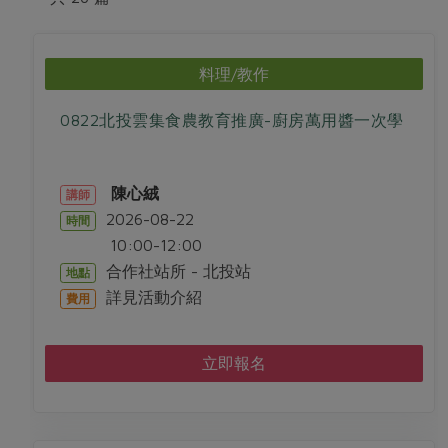
畜產肉類
水產
廚房瑜伽
傳到心坎裡，誠心又澎派
水畜加工品
料理方式
產品檢驗
合作25-經典快閃最後一週
關注議題
料理/教作
烘焙．點心
自主把關
合作25-精選產品第四彈
調理食材・點心
減硝酸鹽
惜食
醬料
0822北投雲集食農教育推廣-廚房萬用醬一次學
檢驗報告
更多當季產品
調味醬料/南北貨
烘焙
非基改運動
支持本土農糧
湯品．鍋物
硝酸鹽檢驗
休閒零嘴
沖泡飲品
廢核運動
能源議題
漬物
陳心絨
講師
議題活動
保健食品
減添加物
減塑減廢
2026-08-22
時間
涼拌沙拉
社員權益
主婦聯盟X樂齡網特約優惠案
10:00-12:00
公益金
食農教育
飲品
居家好物
合作社站所 - 北投站
合作社法規
地點
30%rPET紅烏龍茶
更多議題
詳見活動介紹
費用
美妝保養
個人清潔
社務專區
2024農業發展計畫年度報告
主題食譜
生活者e週報
家庭清潔
織品
選舉專區
更多議題活動
立即報名
異國料理
日用品
圖書禮品
綠主張月刊
年菜食譜
防災用品
最新消息
傳到心坎裡，誠心又澎派
典藏閱覽室
養身食補