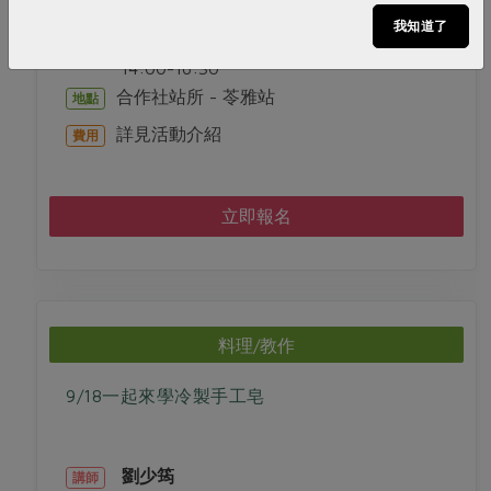
我知道了
2026-09-05
時間
14:00-16:30
合作社站所 - 苓雅站
地點
詳見活動介紹
費用
立即報名
料理/教作
9/18一起來學冷製手工皂
劉少筠
講師