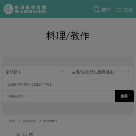
搜尋
選單
產品分類
料理/教作
當季蔬果
食譜料理
一籃菜
當令水果
食材
特別企畫
芽苗類
蕈菇類
米食
預購活動
綠主張
辛香料類
麵食
把最好的台灣味帶回家！
觀點文章
關於合作社
肉食
奶蛋豆・五穀
防災用品預購圓滿結束
主婦食堂
一籃菜真心話
海鮮
搜尋
蛋
乳製品
認識合作社
重要公告
2026年端午節預購圓滿結束
社內大小事
合作聯合國
常備菜
豆製品
米麵雜糧
關於我們
更多預購活動
產品故事
生活提案
蔬食
合作社組織
首頁
地區活動
料理/教作
肉品・水產
樂齡生活
親子食育
蛋料理
當季產品
員工與求才
共 26 篇