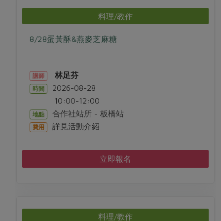
媒體報導
最新產品
節慶大餐
料理/教作
下載專區
優惠專區
8/28蛋黃酥&燕麥芝麻糖
高麗菜海鮮煎餅
地區活動
素食專區
社務會議
地區活動
林足芬
講師
樂齡友善
2026-08-28
時間
活動報下載
10:00-12:00
合作社站所 - 板橋站
地點
詳見活動介紹
費用
立即報名
料理/教作