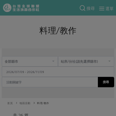
搜尋
選單
產品分類
料理/教作
當季蔬果
食譜料理
一籃菜
當令水果
食材
特別企畫
芽苗類
蕈菇類
米食
預購活動
綠主張
辛香料類
麵食
把最好的台灣味帶回家！
觀點文章
關於合作社
肉食
奶蛋豆・五穀
防災用品預購圓滿結束
主婦食堂
一籃菜真心話
海鮮
搜尋
蛋
乳製品
認識合作社
重要公告
2026年端午節預購圓滿結束
社內大小事
合作聯合國
常備菜
豆製品
米麵雜糧
關於我們
更多預購活動
產品故事
生活提案
蔬食
合作社組織
首頁
地區活動
料理/教作
肉品・水產
樂齡生活
親子食育
蛋料理
當季產品
員工與求才
共 26 篇