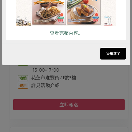
料理/教作
9/18一起來學冷製手工皂
查看完整內容..
我知道了
劉少筠
講師
2026-09-18
時間
15:00-17:00
花蓮市進豐街71號3樓
地點
詳見活動介紹
費用
立即報名