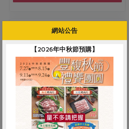
網站公告
料理/教作
金盞花手工皂
【2026年中秋節預購】
2026-08-20
時間
13:30-15:30
豐原站
地點
詳見活動介紹
費用
惜食
RPET
食譜
減硝酸鹽
立即報名
雞蛋
食安
共同購買