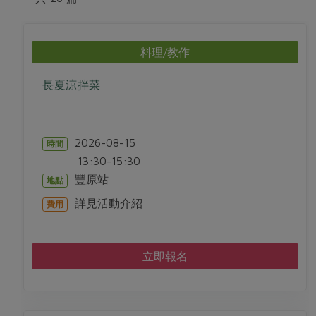
畜產肉類
水產
廚房瑜伽
傳到心坎裡，誠心又澎派
水畜加工品
料理方式
產品檢驗
合作25-經典快閃最後一週
關注議題
料理/教作
烘焙．點心
自主把關
合作25-精選產品第四彈
調理食材・點心
減硝酸鹽
惜食
醬料
長夏涼拌菜
檢驗報告
更多當季產品
調味醬料/南北貨
烘焙
非基改運動
支持本土農糧
湯品．鍋物
硝酸鹽檢驗
休閒零嘴
沖泡飲品
廢核運動
能源議題
漬物
2026-08-15
議題活動
時間
保健食品
減添加物
減塑減廢
涼拌沙拉
13:30-15:30
社員權益
主婦聯盟X樂齡網特約優惠案
公益金
食農教育
豐原站
地點
飲品
居家好物
合作社法規
30%rPET紅烏龍茶
更多議題
詳見活動介紹
費用
美妝保養
個人清潔
社務專區
2024農業發展計畫年度報告
主題食譜
生活者e週報
家庭清潔
織品
選舉專區
更多議題活動
立即報名
異國料理
日用品
圖書禮品
綠主張月刊
年菜食譜
防災用品
最新消息
傳到心坎裡，誠心又澎派
典藏閱覽室
養身食補