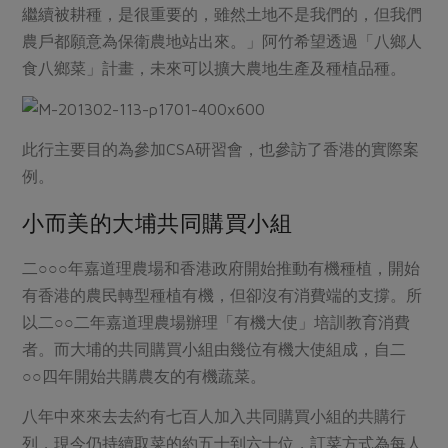
繼續被耕種，是很重要的，雖然土地不是我們的，但我們
農戶都願意為保衛農地站出來。」阿竹希望透過「八鄉人
食八鄉菜」計畫，未來可以擴大農地生產及種植品種。
此行主要目的為參加CSA研習會，也參訪了香港的實際案
例。
小而美的大埔共同購買小組
二○○○年嘉道理農場和香港政府開始推動有機種植，開始
有香港的農民轉型種植有機，但卻沒有消費端的支撐。所
以二○○二年嘉道理農場辦理「有機大使」培訓教育消費
者。而大埔的共同購買小組由幾位有機大使組成，自二
○○四年開始共購農友的有機蔬菜。
八年中來來去去約有七百人加入共同購買小組的共購行
列，現今仍持續取菜的約五十到六十位，訂菜方式為每人