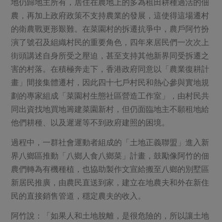
媒體報導
地仍歸地主所有，居住在農地上的多為租田耕種過活的佃
最新產品
節慶大餐
農，再加上政府政策不支持農業的發展，這使得這場遷村
下載專區
的衛農戰更形艱難。在菜園村的拆遷抗爭中，農戶阿竹扮
優惠專區
演了號召及組織村民的重要角色，四年來居民們一次次上
高麗菜海鮮煎餅
地區活動
街頭講述自身所受之壓迫，甚至支持其他新界同受拆遷之
素食專區
害的村落。在積極奔走下，香港政府同意以「農業復耕計
社務會議
地區活動
畫」間接集體遷村，因此四十七戶村民和熱心參與實地規
樂齡友善
活動報下載
劃的專家組成「菜園村生態社區營造工作室」，由村民共
同出資找地買地籌建菜園新村，但仍面臨地主不願租地給
他們耕種、以及遲遲等不到政府建照的困境。
過程中，一群社會運動者組成的「土地正義聯盟」進入新
界八鄉區推動「八鄉人食八鄉菜」計畫，鼓勵像阿竹的佃
農們轉為有機種植，也協助製作文宣給搬至八鄉的別墅區
新居民推廣，由農民直送到家，建立在地農夫和外在新住
民的直接銷售管道，穩定農夫的收入。
阿竹說：「如果人和土地脫離，是很危險的，所以讓土地