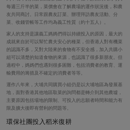
每週三斤半的菜，菜價會在了解農場的運作狀況後，和農
友共同商討。日常跟農友訂菜、辦理拜訪農友活動、分
菜、收錢管帳等工作均為義工性質（約十五人）。
家人的支持是讓義工媽媽們得以持續投入的原因，最大的
成就來自於可以幫忙農夫安心的種菜，但香港人對有機菜
的認識不多，又對大陸來的食物有不安全感，加入共購小
組可以清楚的知道食物的來源，也認識了很多新朋友。但
過程中，媽媽們也遇到很多困難，包括消費者的教育、運
輸費用的籌措及不確定的消費者等等。
運作八年來，大埔共同購買小組仍是以大埔地區為發展基
地，面對香港其他地區取菜的詢問都是轉介到其他農墟，
主要原因包括場地的限制、可投入的志願者時間和能力有
限及擴大後即有營利的問題等。
環保社團投入稻米復耕