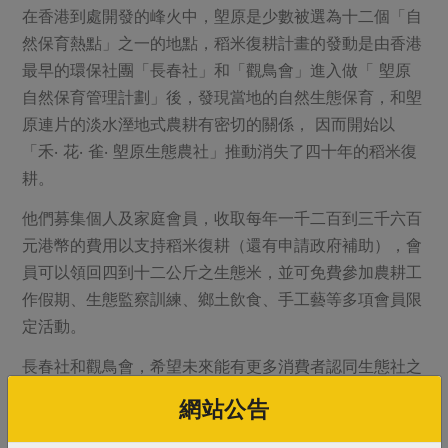
在香港到處開發的峰火中，塱原是少數被選為十二個「自
然保育熱點」之一的地點，稻米復耕計畫的發動是由香港
最早的環保社團「長春社」和「觀鳥會」進入做「 塱原
自然保育管理計劃」後，發現當地的自然生態保育，和塱
原連片的淡水溼地式農耕有密切的關係， 因而開始以
「禾‧ 花‧ 雀‧ 塱原生態農社」推動消失了四十年的稻米復
耕。
他們募集個人及家庭會員，收取每年一千二百到三千六百
元港幣的費用以支持稻米復耕（還有申請政府補助），會
員可以領回四到十二公斤之生態米，並可免費參加農耕工
作假期、生態監察訓練、鄉土飲食、手工藝等多項會員限
定活動。
長春社和觀鳥會，希望未來能有更多消費者認同生態社之
理念投入CSA 的支持系統， 讓稻米復耕面積持續擴大，
網站公告
也讓農友多接觸消費者，轉化其對有機農業之不信任感。
（作者：台中分社組織課專員）