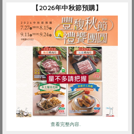
【2026年中秋節預購】
註：CSA（Community Supported-Agriculture社區支持
／協力型農業）的本質，是一群人與一塊土地或一片區域
土地間的相互承諾，農地餵養人們，而人們支持農地作為
回報，並共同承擔內在的風險，與享有潛在產品報酬。是
找一群人，挺一群人的運動！∼伊麗莎白．韓德森（美國
全國永續農業運動共同主席）
惜食
RPET
食譜
減硝酸鹽
雞蛋
食安
共同購買
透過「農業復耕計畫」菜園村的居民努力自費重新建村，
但耕種土地仍然難覓。
香港鄉村始終面臨都市擴張、農地遭變賣的壓力始終存
在。
查看完整內容..
原刊登於《綠主張》月刊2013年2月113期。