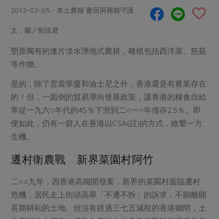
畜產肉類
水產
廚房瑜伽
2013-02-05・本土農糧 麥田與雜糧守護
傳到心坎裡，誠心又澎派
水畜加工品
料理方式
產品檢驗
合作25-經典快閃最後一週
文．圖／劉玫君
關注議題
烘焙．點心
自主把關
合作25-精選產品第四彈
調理食材・點心
塱原獨有的連片淡水溼地式農耕，種植包括西洋菜、慈菇
減硝酸鹽
惜食
醬料
等作物。
檢驗報告
更多當季產品
調味醬料/南北貨
烘焙
非基改運動
支持本土農糧
湯品．鍋物
硝酸鹽檢驗
是的，除了雲裳華廈和迪士尼之外，香港還是有農業存在
休閒零嘴
沖泡飲品
廢核運動
能源議題
漬物
的！但，一面倒的貿易導向發展政策，讓香港的糧食自給
議題活動
保健食品
減添加物
減塑減廢
涼拌沙拉
率從一九六○年代的45％下滑到二○一○年僅存2.5％。即
社員權益
主婦聯盟X樂齡網特約優惠案
公益金
食農教育
便如此，仍有一群人在香港以CSA(註)的方式，維繫一方
飲品
居家好物
合作社法規
30%rPET紅烏龍茶
生機。
更多議題
美妝保養
個人清潔
社務專區
2024農業發展計畫年度報告
遷村衛農戰 新界菜園村阿竹
主題食譜
生活者e週報
家庭清潔
織品
選舉專區
更多議題活動
異國料理
二○○九年，因香港高鐵開發案，新界的菜園村面臨遷村
日用品
圖書禮品
綠主張月刊
危機，居民走上街頭高舉「不遷不拆」的訴求，不願離開
年菜食譜
防災用品
最新消息
傳到心坎裡，誠心又澎派
長期耕耘的土地。但沒有經過三七五減租的香港鄉間，土
典藏閱覽室
養身食補