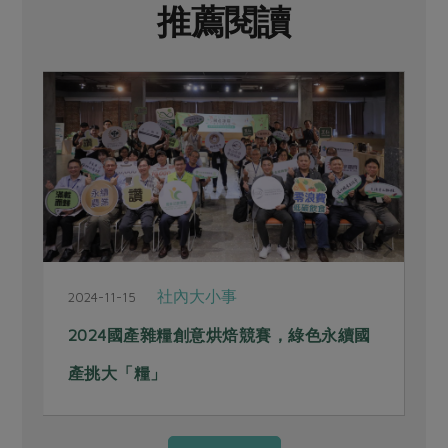
推薦閱讀
社內大小事
2024-11-15
2
2024國產雜糧創意烘焙競賽，綠色永續國
產挑大「糧」