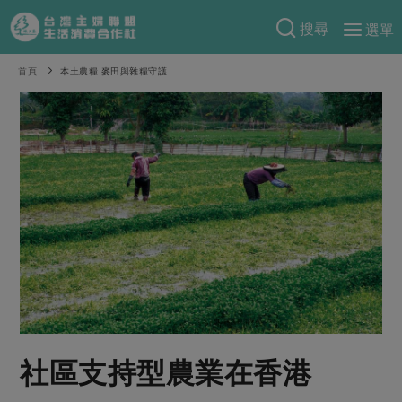
搜尋
選單
產品分類
首頁
本土農糧 麥田與雜糧守護
當季蔬果
食譜料理
一籃菜
當令水果
食材
特別企畫
芽苗類
蕈菇類
米食
預購活動
綠主張
辛香料類
麵食
把最好的台灣味帶回家！
觀點文章
關於合作社
肉食
奶蛋豆・五穀
防災用品預購圓滿結束
主婦食堂
一籃菜真心話
海鮮
蛋
乳製品
認識合作社
重要公告
2026年端午節預購圓滿結束
社內大小事
合作聯合國
常備菜
豆製品
米麵雜糧
關於我們
更多預購活動
產品故事
生活提案
蔬食
合作社組織
社區支持型農業在香港
肉品・水產
樂齡生活
親子食育
蛋料理
當季產品
員工與求才