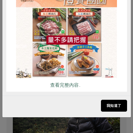
# 台灣產
# 豆漿
惜食
RPET
食譜
減硝酸鹽
雞蛋
食安
共同購買
推薦閱讀
查看完整內容..
我知道了