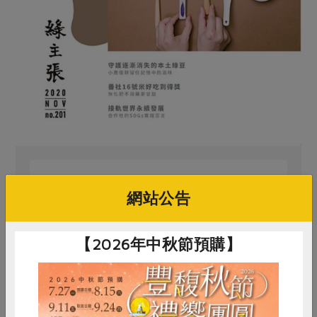
網站公告
原文刊登於 2020年11月201期
【2026年中秋節預購】
紓解糧食危機 讓本土雜糧上餐桌！