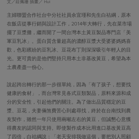
文／莊佩珊 插畫／ Hui
畜產肉類
水產
廚房瑜伽
傳到心坎裡，誠心又澎派
水畜加工品
料理方式
主婦聯盟合作社台中分社社員余宜瑾和先生白祜綱，原本
產品檢驗
合作25-經典快閃最後一週
關注議題
在飯店從事行銷與設計工作，2014年大轉行，先在菜市場
烘焙．點心
自主把關
合作25-精選產品第四彈
調理食材・點心
擺了豆漿攤，繼而開了一間台灣本土黃豆製品專門店「美
減硝酸鹽
惜食
醬料
檢驗報告
軍豆乳冰」。蛋白質含量超高的濃醇豆漿大受婆婆媽媽喜
更多當季產品
調味醬料/南北貨
烘焙
非基改運動
支持本土農糧
湯品．鍋物
歡，色彩繽紛的豆乳冰、豆花布丁則深深吸引年輕人的目
硝酸鹽檢驗
休閒零嘴
沖泡飲品
廢核運動
能源議題
光。更可貴的是他們堅持只用本土非基改黃豆，希望為本
漬物
議題活動
保健食品
減添加物
減塑減廢
土農產盡一份心。
涼拌沙拉
社員權益
主婦聯盟X樂齡網特約優惠案
公益金
食農教育
飲品
居家好物
說起跨出轉行的那一步很單純，因為「有了孩子，想要找
合作社法規
30%rPET紅烏龍茶
更多議題
健康的食材」，而台灣常見各式豆類製品，原料來源和成
美妝保養
個人清潔
社務專區
2024農業發展計畫年度報告
分的安全性，引起他們的關注。為了做出品質穩定的豆
主題食譜
生活者e週報
家庭清潔
織品
選舉專區
更多議題活動
漿、豆花，夫妻倆煞費苦心到處尋找，終於在台南找到農
異國料理
日用品
圖書禮品
友契作，雖然一年只使用兩噸左右的黃豆，但誠懇心意獲
綠主張月刊
年菜食譜
得農友的認同與支持。即使製作成本比用進口基改黃豆高
防災用品
最新消息
傳到心坎裡，誠心又澎派
典藏閱覽室
養身食補
了四倍，白祜綱說：「老天安排我做這個，要把別人照顧