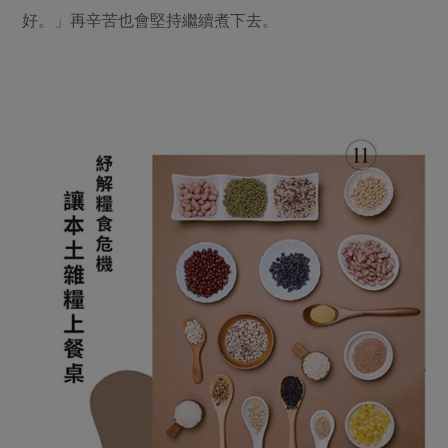
媒體報導
最新產品
好。」再辛苦也會堅持繼續煮下去。
節慶大餐
下載專區
優惠專區
高麗菜海鮮煎餅
地區活動
素食專區
社務會議
地區活動
樂齡友善
活動報下載