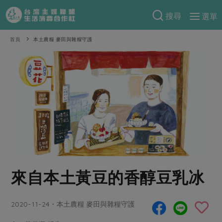
搜尋
選單
產品分類
首頁
本土農糧 麥田與雜糧守護
當季蔬果
食譜料理
一籃菜
當令水果
食材
特別企畫
芽苗類
蕈菇類
米食
預購活動
綠主張
辛香料類
麵食
把最好的台灣味帶回家！
觀點文章
關於合作社
肉食
奶蛋豆・五穀
防災用品預購圓滿結束
主婦食堂
一籃菜真心話
海鮮
蛋
乳製品
認識合作社
重要公告
2026年端午節預購圓滿結束
來自本土黃豆的香醇豆乳冰
社內大小事
合作聯合國
常備菜
豆製品
米麵雜糧
關於我們
更多預購活動
產品故事
生活提案
蔬食
合作社組織
2020-11-24・本土農糧 麥田與雜糧守護
肉品・水產
樂齡生活
親子食育
蛋料理
當季產品
員工與求才