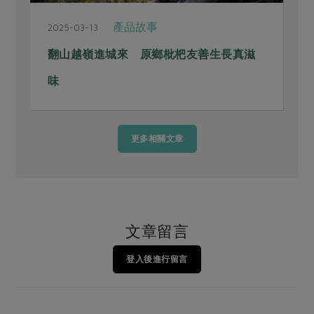
產品故事
2025-03-13
2
翻山越嶺進城來 原鄉枇杷友善生長真滋
味
更多相關文章
文章留言
登入後進行留言