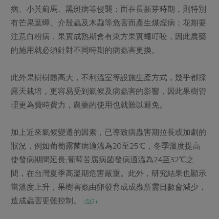
媒體報導
病、小黃薊馬、黑斑病等侵襲；而在長新芽時期，則特別
最新產品
節慶大餐
下載專區
有芒果葉蟬、介殼蟲及木蝨等危害而產生煤煙病；花期要
優惠專區
注意白粉病，果實成熟期會有東方果實蠅叮咬，因此農藥
高麗菜海鮮煎餅
的施用就必須針對不同時期的病蟲害更換。
地區活動
素食專區
社務會議
地區活動
此外果樹樹體高大，不利溫室等設施生產方式，幾乎都採
樂齡友善
活動報下載
露天栽培，更容易受到氣候及病蟲害的影響，因此果樹管
理更為費時費力，農藥的使用也就難以避免。
加上近來氣候變遷的因素，已導致病蟲害期拉長或加劇的
狀況，例如葡萄露菌病適溫為20至25℃，冬季溫度提高
使發病期間延長;葡萄苦腐病菌發病適溫為24至32℃之
間，在台灣夏季高溫期危害嚴重。此外，研究結果也顯示
當溫度上升，果樹害蟲由卵發育成成蟲所需日數會減少，
造成蟲害更難控制。
（註2）