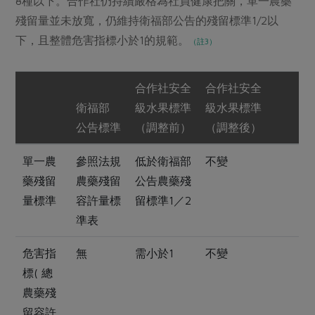
8種以下。合作社仍持續嚴格為社員健康把關，單一農藥
殘留量並未放寬，仍維持衛福部公告的殘留標準1/2以
下，且整體危害指標小於1的規範。
（註3）
合作社安全
合作社安全
衛福部
級水果標準
級水果標準
公告標準
（調整前）
（調整後）
單一農
參照法規
低於衛福部
不變
藥殘留
農藥殘留
公告農藥殘
量標準
容許量標
留標準1／2
準表
危害指
無
需小於1
不變
標( 總
農藥殘
留容許