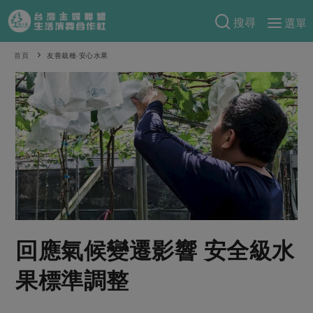
搜尋
選單
產品分類
首頁
友善栽種‧安心水果
當季蔬果
食譜料理
一籃菜
當令水果
食材
特別企畫
芽苗類
蕈菇類
米食
預購活動
綠主張
辛香料類
麵食
把最好的台灣味帶回家！
觀點文章
關於合作社
肉食
奶蛋豆・五穀
防災用品預購圓滿結束
主婦食堂
一籃菜真心話
海鮮
蛋
乳製品
認識合作社
重要公告
2026年端午節預購圓滿結束
回應氣候變遷影響 安全級水
社內大小事
合作聯合國
常備菜
豆製品
米麵雜糧
關於我們
更多預購活動
產品故事
生活提案
蔬食
果標準調整
合作社組織
肉品・水產
樂齡生活
親子食育
蛋料理
當季產品
員工與求才