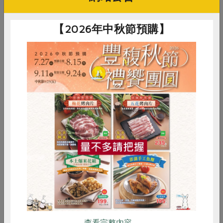
【2026年中秋節預購】
瑠公農檢中心協助合作社檢驗水果農藥殘留量。（圖片提供／
瑠公檢驗中心）
少農
支持農友減
藥使用量
開放某些特定品項安全級水果的農藥殘留支數，絕非走回
頭路，而是讓農友在不可控的外在環境條件下，有一些轉
圜的空間。若原先支持合作社理念的生產者，只能因生計
惜食
RPET
食譜
減硝酸鹽
考量，放棄走了許久的減藥栽培路，實為可惜。減藥栽培
雞蛋
食安
共同購買
不只有看農產品本身農藥殘留量，我們還可以從更宏觀的
視野去理解，支持願意減藥栽培的生產者，才能降低農藥
對環境的汙染。我們也會持續陪伴農友，提供友善、適用
的有機資材資訊；並藉由農事管理紀錄，建議適當的農藥
消退時機等措施，與農友攜手繼續努力。
查看完整內容..