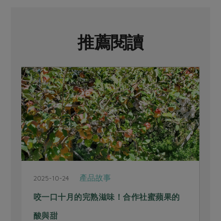
推薦閱讀
產品故事
2025-10-24
2
咬一口十月的完熟滋味！合作社蜜蘋果的
酸與甜