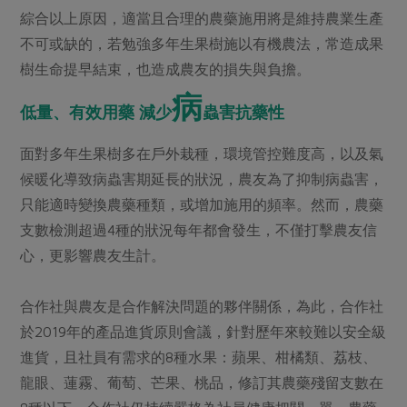
綜合以上原因，適當且合理的農藥施用將是維持農業生產
不可或缺的，若勉強多年生果樹施以有機農法，常造成果
樹生命提早結束，也造成農友的損失與負擔。
病
低量、有效用藥 減少
蟲害抗藥性
面對多年生果樹多在戶外栽種，環境管控難度高，以及氣
候暖化導致病蟲害期延長的狀況，農友為了抑制病蟲害，
只能適時變換農藥種類，或增加施用的頻率。然而，農藥
支數檢測超過4種的狀況每年都會發生，不僅打擊農友信
心，更影響農友生計。
合作社與農友是合作解決問題的夥伴關係，為此，合作社
於2019年的產品進貨原則會議，針對歷年來較難以安全級
進貨，且社員有需求的8種水果：蘋果、柑橘類、荔枝、
龍眼、蓮霧、葡萄、芒果、桃品，修訂其農藥殘留支數在