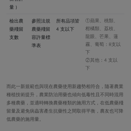
量 )
①蘋果、桃類、
檢出農
參照法規
所有品項皆
柑橘類、荔枝、
藥殘留
農藥殘留
4 支以下
龍眼、芒果、蓮
支數
容許量標
霧、葡萄：8支以
準表
下
②其他：4 支以
下
而此一新規範也與現在農藥使用新趨勢相符合，隨著農業
種植技術提升，農業防治用藥也傾向低毒性且不同時混用
多種農藥，並適時轉換農藥種類的施用方式，在低農藥殘
留量及避免病蟲害產生抗藥性之間取得平衡，農友也可降
低農藥的施用量。