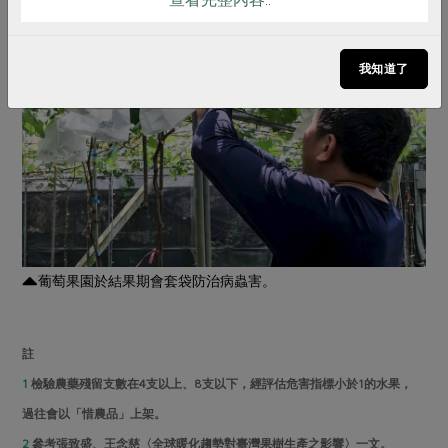
我知道了
葡萄果園於結果期會套袋防治病蟲害。
註
1
檢驗農藥殘留支數在4支以上、8支以下，經評估危害指標小於1的水果，
過往會以「惜農品」上架。
2
參考張致盛、王念慈〈全球暖化趨勢對臺灣果樹生產之影響〉一文。