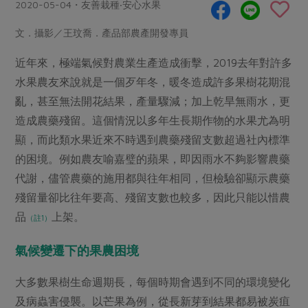
畜產肉類
水產
2020-05-04・友善栽種‧安心水果
廚房瑜伽
傳到心坎裡，誠心又澎派
水畜加工品
料理方式
文．攝影／王玟喬．產品部農產開發專員
產品檢驗
合作25-經典快閃最後一週
關注議題
烘焙．點心
近年來，極端氣候對農業生產造成衝擊，2019去年對許多
自主把關
合作25-精選產品第四彈
調理食材・點心
減硝酸鹽
惜食
醬料
水果農友來說就是一個歹年冬，暖冬造成許多果樹花期混
檢驗報告
更多當季產品
調味醬料/南北貨
烘焙
非基改運動
支持本土農糧
亂，甚至無法開花結果，產量驟減；加上乾旱無雨水，更
湯品．鍋物
硝酸鹽檢驗
休閒零嘴
沖泡飲品
造成農藥殘留。這個情況以多年生長期作物的水果尤為明
廢核運動
能源議題
漬物
議題活動
顯，而此類水果近來不時遇到農藥殘留支數超過社內標準
保健食品
減添加物
減塑減廢
涼拌沙拉
的困境。例如農友喻嘉璧的蘋果，即因雨水不夠影響農藥
社員權益
主婦聯盟X樂齡網特約優惠案
公益金
食農教育
代謝，儘管農藥的施用都與往年相同，但檢驗卻顯示農藥
飲品
居家好物
合作社法規
30%rPET紅烏龍茶
更多議題
殘留量卻比往年要高、殘留支數也較多，因此只能以惜農
美妝保養
個人清潔
社務專區
2024農業發展計畫年度報告
品
上架。
（註1）
主題食譜
生活者e週報
家庭清潔
織品
選舉專區
更多議題活動
氣候變遷下的果
農困
境
異國料理
日用品
圖書禮品
綠主張月刊
年菜食譜
大多數果樹生命週期長，每個時期會遇到不同的環境變化
防災用品
最新消息
傳到心坎裡，誠心又澎派
典藏閱覽室
及病蟲害侵襲。以芒果為例，從長新芽到結果都易被炭疽
養身食補