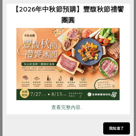
龍眼花蜂蜜-3kg
鮮乳坊吃吃鮮乳優格750g
【2026年中秋節預購】豐馥秋節禮饗
3公斤
750公克
團圓
全素
常溫
奶素
冷藏
$1,470
$225
惜食
RPET
食譜
減硝酸鹽
雞蛋
食安
共同購買
你可能有興趣的食譜
查看完整內容..
我知道了