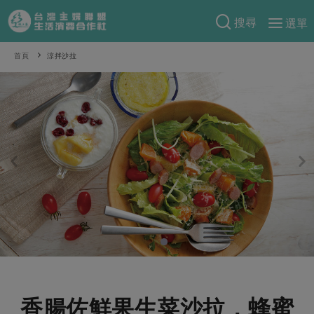
搜尋
選單
產品分類
首頁
涼拌沙拉
當季蔬果
食譜料理
一籃菜
當令水果
食材
特別企畫
芽苗類
蕈菇類
米食
預購活動
綠主張
辛香料類
麵食
把最好的台灣味帶回家！
觀點文章
關於合作社
肉食
奶蛋豆・五穀
防災用品預購圓滿結束
主婦食堂
一籃菜真心話
海鮮
蛋
乳製品
認識合作社
重要公告
2026年端午節預購圓滿結束
社內大小事
合作聯合國
常備菜
豆製品
米麵雜糧
關於我們
更多預購活動
產品故事
生活提案
蔬食
合作社組織
肉品・水產
樂齡生活
親子食育
蛋料理
香腸佐鮮果生菜沙拉．蜂蜜
當季產品
員工與求才