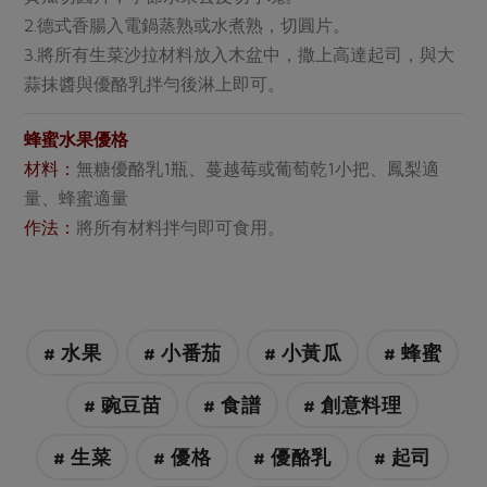
媒體報導
最新產品
2.德式香腸入電鍋蒸熟或水煮熟，切圓片。
節慶大餐
下載專區
3.將所有生菜沙拉材料放入木盆中，撒上高達起司，與大
優惠專區
蒜抹醬與優酪乳拌勻後淋上即可。
高麗菜海鮮煎餅
地區活動
素食專區
蜂蜜水果優格
社務會議
地區活動
材料：
無糖優酪乳1瓶、蔓越莓或葡萄乾1小把、鳳梨適
樂齡友善
活動報下載
量、蜂蜜適量
作法：
將所有材料拌勻即可食用。
# 水果
# 小番茄
# 小黃瓜
# 蜂蜜
# 豌豆苗
# 食譜
# 創意料理
# 生菜
# 優格
# 優酪乳
# 起司