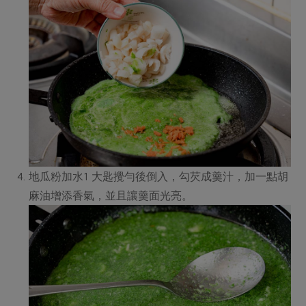
地瓜粉加水1 大匙攪勻後倒入，勾芡成羹汁，加一點胡
麻油增添香氣，並且讓羹面光亮。