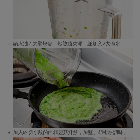
鍋入油2 大匙燒熱，炒熟蔬菜泥，並加入2大碗水。
加入略切小段的白精靈菇拌炒，加鹽、胡椒粉調味。