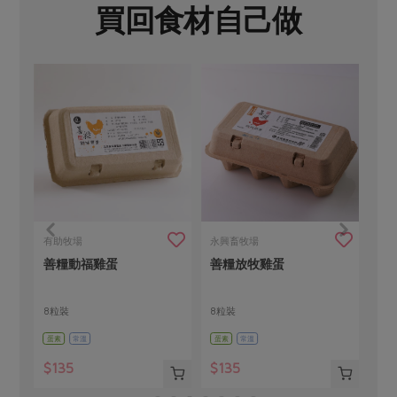
買回食材自己做
有助牧場
永興畜牧場
名
善糧動福雞蛋
善糧放牧雞蛋
白
間-
8粒裝
8粒裝
20
蛋素
常溫
蛋素
常溫
全素
$135
$135
$6