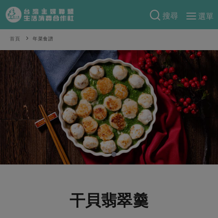
搜尋
選單
產品分類
首頁
年菜食譜
當季蔬果
食譜料理
一籃菜
當令水果
食材
特別企畫
芽苗類
蕈菇類
米食
預購活動
綠主張
辛香料類
麵食
把最好的台灣味帶回家！
觀點文章
關於合作社
肉食
奶蛋豆・五穀
防災用品預購圓滿結束
主婦食堂
一籃菜真心話
海鮮
蛋
乳製品
認識合作社
重要公告
2026年端午節預購圓滿結束
社內大小事
合作聯合國
常備菜
豆製品
米麵雜糧
關於我們
更多預購活動
產品故事
生活提案
蔬食
合作社組織
干貝翡翠羹
肉品・水產
樂齡生活
親子食育
蛋料理
當季產品
員工與求才