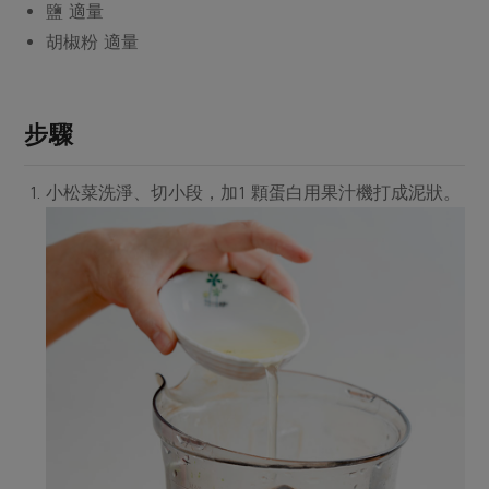
媒體報導
鹽 適量
最新產品
節慶大餐
胡椒粉 適量
下載專區
優惠專區
高麗菜海鮮煎餅
地區活動
素食專區
步驟
社務會議
地區活動
樂齡友善
小松菜洗淨、切小段，加1 顆蛋白用果汁機打成泥狀。
活動報下載