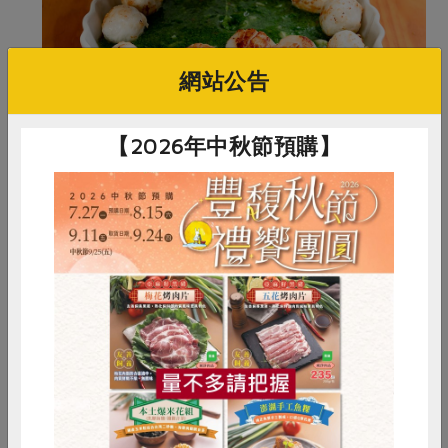
網站公告
【2026年中秋節預購】
小秘訣：
青菜打成泥時加入蛋白可讓口感更滑順。
惜食
RPET
食譜
減硝酸鹽
雞蛋
食安
共同購買