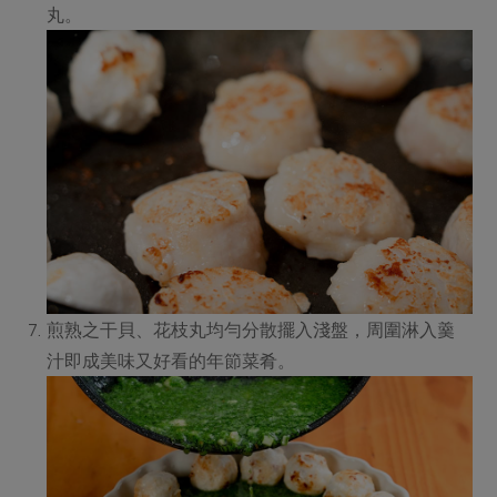
丸。
煎熟之干貝、花枝丸均勻分散擺入淺盤，周圍淋入羹
汁即成美味又好看的年節菜肴。