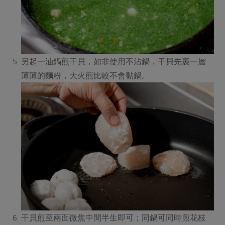
另起一油鍋煎干貝，如非使用不沾鍋，干貝先裹一層
薄薄的麵粉，大火煎比較不會黏鍋。
干貝煎至兩面微焦中間半生即可；同鍋可同時煎花枝