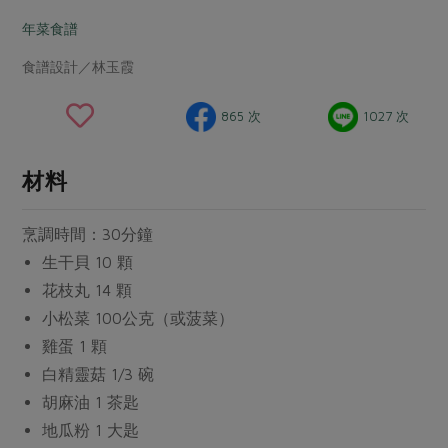
畜產肉類
水產
廚房瑜伽
合作25-經典快閃最後一週
年菜食譜
水畜加工品
料理方式
產品檢驗
合作25-精選產品第四彈
關注議題
食譜設計／林玉霞
烘焙．點心
自主把關
合作25-精選產品第三彈
調理食材・點心
減硝酸鹽
惜食
醬料
865 次
1027 次
檢驗報告
更多當季產品
調味醬料/南北貨
烘焙
非基改運動
支持本土農糧
湯品．鍋物
硝酸鹽檢驗
休閒零嘴
沖泡飲品
廢核運動
能源議題
材料
漬物
議題活動
保健食品
減添加物
減塑減廢
涼拌沙拉
烹調時間：30分鐘
社員權益
主婦聯盟X樂齡網特約優惠案
公益金
食農教育
飲品
生干貝 10 顆
居家好物
合作社法規
30%rPET紅烏龍茶
更多議題
花枝丸 14 顆
美妝保養
個人清潔
社務專區
2024農業發展計畫年度報告
小松菜 100公克（或菠菜）
主題食譜
生活者e週報
家庭清潔
織品
選舉專區
雞蛋 1 顆
更多議題活動
異國料理
白精靈菇 1/3 碗
日用品
圖書禮品
綠主張月刊
年菜食譜
胡麻油 1 茶匙
防災用品
最新消息
把最好的台灣味帶回家！
地瓜粉 1 大匙
典藏閱覽室
養身食補