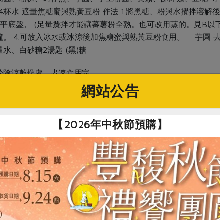
~4杯水 適量焦糖蜜與熟黃豆粉 作法 1.將黑糖、粉與水攪拌溶解後
平底盤。 (足量攪拌才能讓蕃薯粉全熟。也可改用蒸的。見B以下) 
鐘。 4.可放入冰水或冰涼後加焦糖蜜與熟黃豆粉食用。 芋圓 去皮
水、白砂糖2湯匙 (黑)糖
於陰涼乾燥處，盡速食用完
網站公告
關鍵字
【2026年中秋節預購】
# 地瓜粉
你可能有興趣的產品