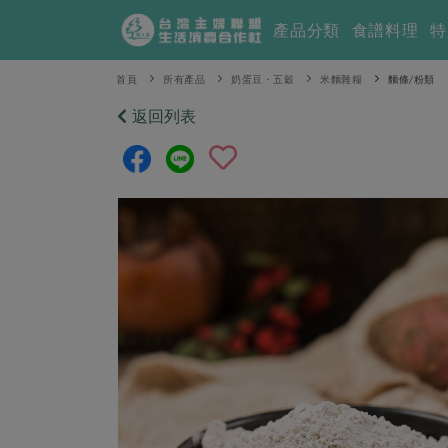
產品分類
食譜料理
特
首頁
所有產品
奶蛋豆・五穀
米麵雜糧
麵條/粉類
返回列表