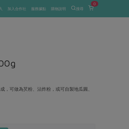
0
入
加入合作社
服務據點
購物說明
搜尋
0g
製成，可做為芡粉、沾炸粉，或可自製地瓜圓、