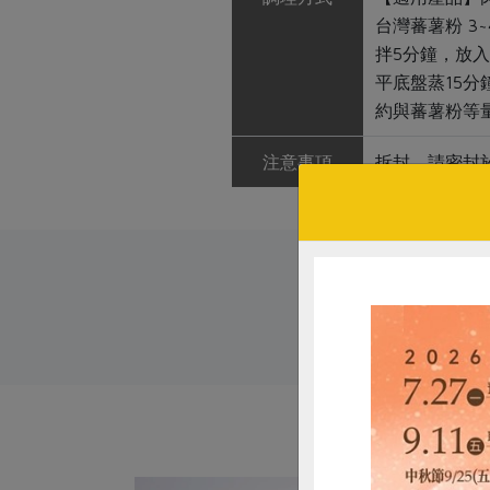
台灣蕃薯粉 3
拌5分鐘，放入
平底盤蒸15分
約與蕃薯粉等量
注意事項
拆封，請密封