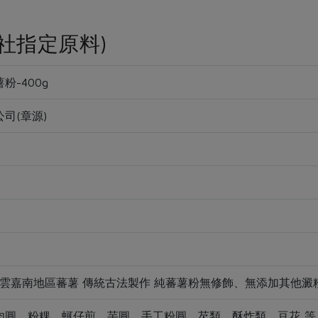
社指定原料)
粉-400g
司(章源)
灣雲嘉南地區蕃薯 傳統古法製作 純蕃薯粉無修飾、無添加其他澱
圓、粉粿、蚵仔煎、芋圓、手工粉圓、芡類、酥炸類、豆花..等 天