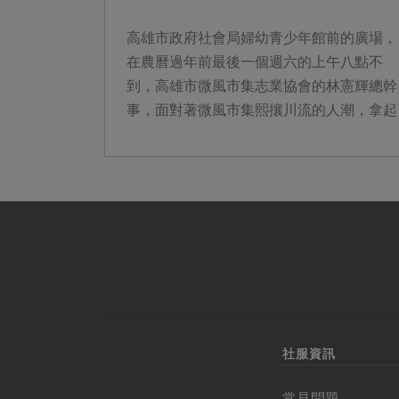
高雄市政府社會局婦幼青少年館前的廣場，
在農曆過年前最後一個週六的上午八點不
到，高雄市微風市集志業協會的林憲輝總幹
事，面對著微風市集熙攘川流的人潮，拿起
麥克風大聲地放送著。接下來，他每隔一段
時間，...
社服資訊
常見問題