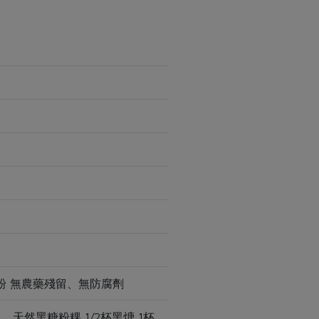
粉 無農藥殘留、無防腐劑
然黑糖粉粿 1/2杯黑煻 1杯