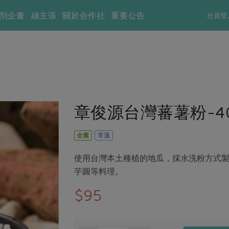
別企畫
綠主張
關於合作社
重要公告
社員登
章俊源台灣蕃薯粉-40
全素
常溫
使用台灣本土種植的地瓜，採水洗粉方式
芋圓等料理。
$95