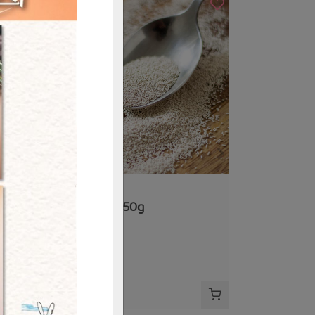
購買
豪紳企業社
即溶酵母粉-50g
50公克
全素
冷藏
$53