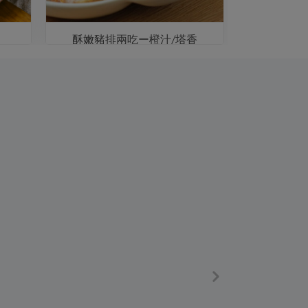
酥嫩豬排兩吃ー橙汁/塔香