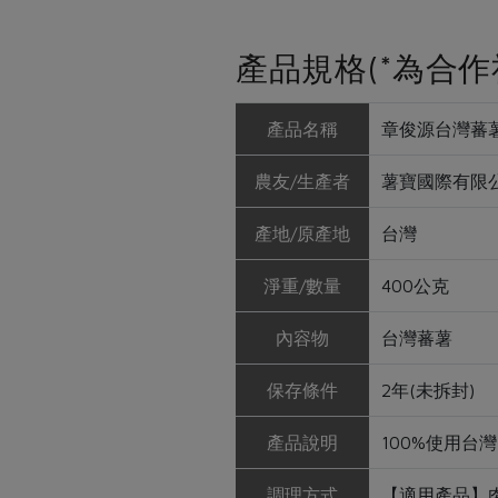
產品規格(*為合作
產品名稱
章俊源台灣蕃薯
農友/生產者
薯寶國際有限公
產地/原產地
台灣
淨重/數量
400公克
內容物
台灣蕃薯
保存條件
2年(未拆封)
產品說明
100%使用台
調理方式
【適用產品】肉