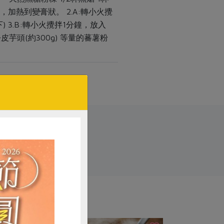
，加熱到變膏狀。 2.A:轉小火攪
3.B:轉小火攪拌1分鐘，放入
芋頭(約300g) 等量的蕃薯粉