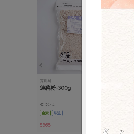
惜
范郁卿
豪紳
50g/包
蓮藕粉-300g
鬆餅
300公克
400
全素
常溫
全素
$365
$54
暫無庫存