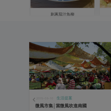
膽下巴
刺蔥茄汁魚柳
生活提案
2015-03-10
微風市集│當微風吹進南國