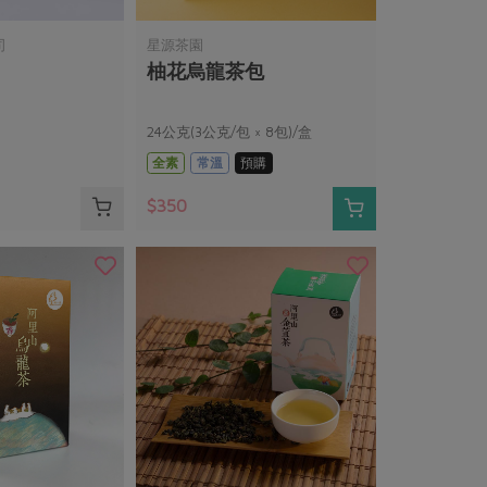
司
星源茶園
柚花烏龍茶包
24公克(3公克/包 × 8包)/盒
全素
常溫
預購
$350