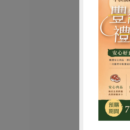
洪紹勛(阿里山茶)
阿里山烏龍茶(冬
150公克
全素
常溫
$750
惜
台灣農林股份有限