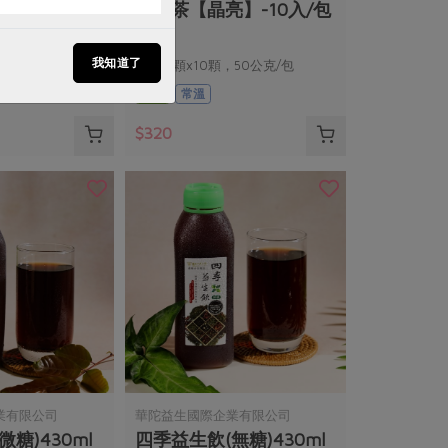
】-7入/包
舒閱茶【晶亮】-10入/包
我知道了
35公克/包
5公克/顆x10顆，50公克/包
全素
常溫
$320
業有限公司
華陀益生國際企業有限公司
糖)430ml
四季益生飲(無糖)430ml