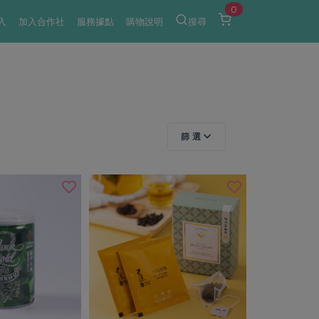
0
入
加入合作社
服務據點
購物說明
搜尋
篩 選