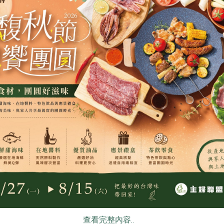
洪紹勛(阿里山茶)
洪紹勛(阿里山茶
茶)-150g
阿里山金萱茶(冬茶)-150g
日紅高山紅茶
150公克
150公克
全素
常溫
全素
常溫
$500
$670
食
RPET
食譜
減硝酸鹽
雞蛋
食安
共同
公司日月老茶廠
洪紹勛(阿里山茶)
集品生物科技有
查看完整內容..