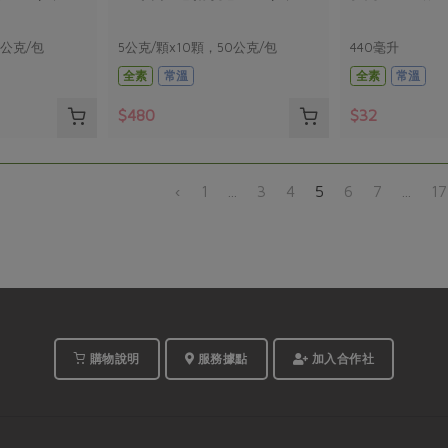
0公克/包
5公克/顆x10顆，50公克/包
440毫升
全素
常溫
全素
常溫
$480
$32
‹
1
...
3
4
5
6
7
...
17
購物說明
服務據點
加入合作社