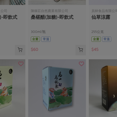
限公司
陳稼莊自然農業有限公司
員林食品有限公
)-即飲式
桑椹醋(加糖)-即飲式
仙草涼露
300ml/瓶
255公克
全素
常溫
全素
常溫
$60
$45