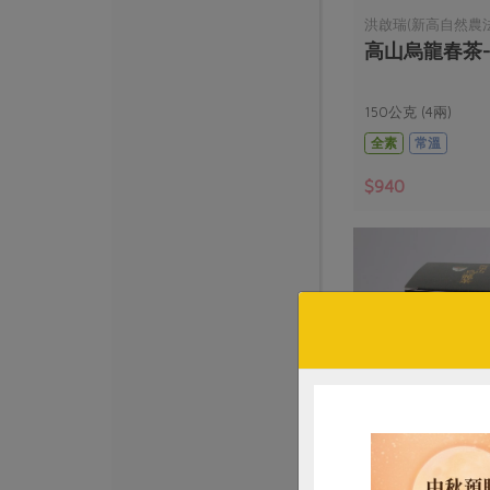
洪啟瑞(新高自然農
高山烏龍春茶-1
150公克 (4兩)
全素
常溫
$940