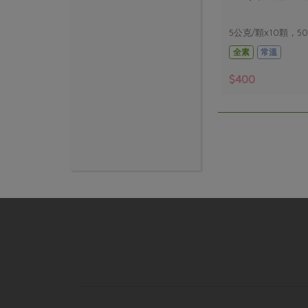
5公克/顆x10顆，5
全素
常溫
$400