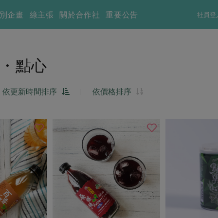
別企畫
綠主張
關於合作社
重要公告
社員登
・點心
依更新時間排序
|
依價格排序