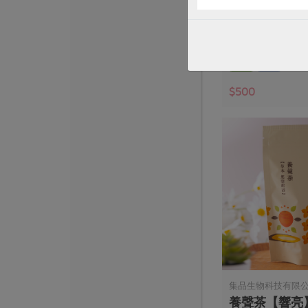
尚品紅玉紅茶
75公克
全素
常溫
$500
集品生物科技有限
養聲茶【響亮】