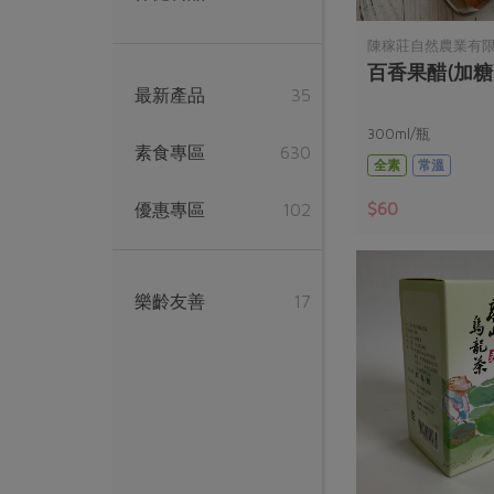
陳稼莊自然農業有
百香果醋(加糖
最新產品
35
300ml/瓶
素食專區
630
全素
常溫
$60
優惠專區
102
樂齡友善
17