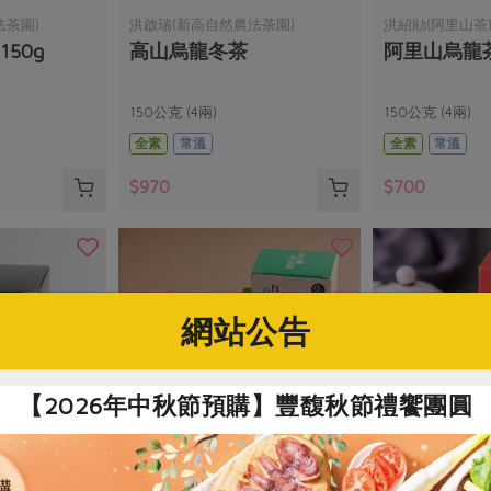
法茶園)
洪啟瑞(新高自然農法茶園)
洪紹勛(阿里山茶
50g
高山烏龍冬茶
阿里山烏龍茶(
150公克 (4兩)
150公克 (4兩)
全素
常溫
全素
常溫
$970
$700
網站公告
【2026年中秋節預購】豐馥秋節禮饗團圓