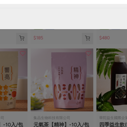
日紅小葉種紅茶包-12入
養眠茶【舒眠
36公克(12入/袋)
5公克/顆x7顆，
全素
常溫
全素
常溫
$185
$480
公司
集品生物科技有限公司
華陀益生國際企
-10入/包
元氣茶【精神】-10入/包
四季益生飲(微