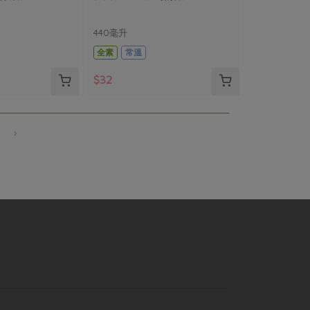
440毫升
全素
常溫
$32
›