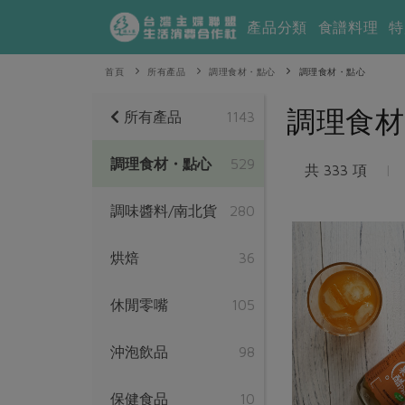
產品分類
食譜料理
特
首頁
所有產品
調理食材・點心
調理食材・點心
調理食材
所有產品
1143
調理食材・點心
529
共 333 項
|
調味醬料/南北貨
280
烘焙
36
休閒零嘴
105
沖泡飲品
98
保健食品
10