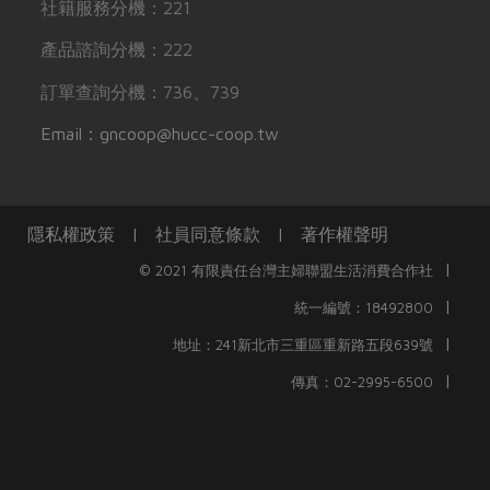
社籍服務分機：221
產品諮詢分機：222
訂單查詢分機：736、739
Email：gncoop@hucc-coop.tw
隱私權政策
|
社員同意條款
|
著作權聲明
|
© 2021 有限責任台灣主婦聯盟生活消費合作社
|
統一編號：18492800
|
地址：241新北市三重區重新路五段639號
|
傳真：02-2995-6500