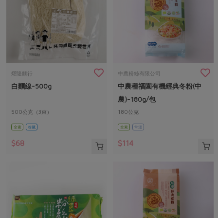
燿隆麵行
中農粉絲有限公司
白麵線-500g
中農種福園有機經典冬粉(中
農)-180g/包
500公克（3束）
180公克
全素
冷藏
全素
常溫
$68
$114