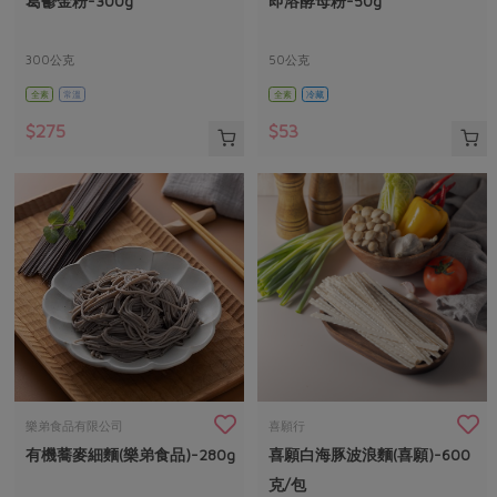
葛鬱金粉-300g
即溶酵母粉-50g
媒體報導
最新產品
節慶大餐
下載專區
300公克
50公克
優惠專區
全素
常溫
全素
冷藏
高麗菜海鮮煎餅
地區活動
素食專區
$275
$53
社務會議
地區活動
樂齡友善
活動報下載
樂弟食品有限公司
喜願行
有機蕎麥細麵(樂弟食品)-280g
喜願白海豚波浪麵(喜願)-600
克/包