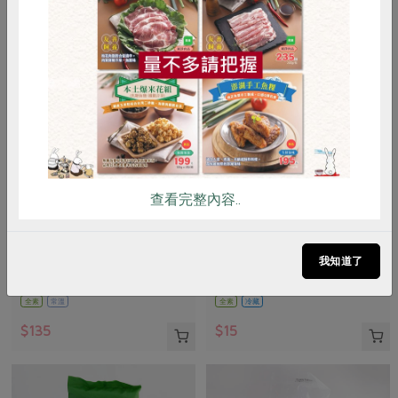
惜食
RPET
食譜
減硝酸鹽
雞蛋
食安
共同購買
查看完整內容..
瑪諾蘭迦工作室
台灣鴻德麵食開發股份有限公司
義大利螺旋麵-500g
烏龍麵-280g
我知道了
500公克
280公克±9公克
全素
常溫
全素
冷藏
$135
$15