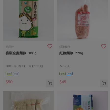
喜願行
燿隆麵行
喜願全麥麵條-300g
紅麴麵線-220g
300公克(1包3束；每束100克)
220公克
全素
常溫
全素
冷藏
$50
$45