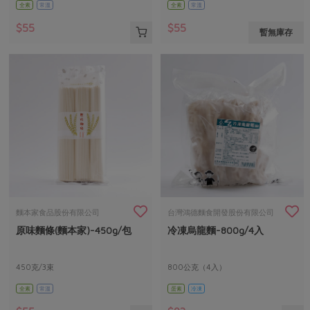
全素
常溫
全素
常溫
$55
$55
暫無庫存
麵本家食品股份有限公司
台灣鴻德麵食開發股份有限公司
原味麵條(麵本家)-450g/包
冷凍烏龍麵-800g/4入
450克/3束
800公克（4入）
全素
常溫
蛋素
冷凍