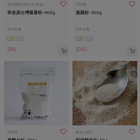
畜產肉類
水產
廚房瑜伽
薯寶國際有限公司(章源)
范郁卿
合作25-經典快閃最後一週
章俊源台灣蕃薯粉-400g
蓮藕粉-300g
水畜加工品
料理方式
產品檢驗
合作25-精選產品第四彈
關注議題
烘焙．點心
自主把關
400公克
300公克
合作25-精選產品第三彈
調理食材・點心
減硝酸鹽
惜食
醬料
全素
常溫
全素
常溫
檢驗報告
更多當季產品
調味醬料/南北貨
烘焙
非基改運動
支持本土農糧
湯品．鍋物
$95
$365
硝酸鹽檢驗
休閒零嘴
沖泡飲品
廢核運動
能源議題
漬物
議題活動
保健食品
減添加物
減塑減廢
涼拌沙拉
社員權益
主婦聯盟X樂齡網特約優惠案
公益金
食農教育
飲品
居家好物
合作社法規
30%rPET紅烏龍茶
更多議題
美妝保養
個人清潔
社務專區
2024農業發展計畫年度報告
主題食譜
生活者e週報
家庭清潔
織品
選舉專區
更多議題活動
異國料理
日用品
圖書禮品
綠主張月刊
年菜食譜
防災用品
最新消息
把最好的台灣味帶回家！
范郁卿
豪紳企業社
典藏閱覽室
養身食補