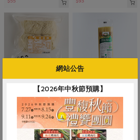
$55
$93
網站公告
沛騰食品有限公司
瑪諾蘭迦工作室
【2026年中秋節預購】
雞蛋麵-480g/4球
義大利麵條-500g
480公克
500公克
奶蛋素
冷凍
全素
常溫
$68
$135