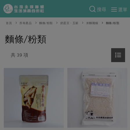
搜尋
選單
產品分類
首頁
所有產品
麵條/粉類
奶蛋豆・五穀
米麵雜糧
麵條/粉類
當季蔬果
食譜料理
麵條/粉類
一籃菜
當令水果
食材
特別企畫
芽苗類
共 39 項
蕈菇類
米食
預購活動
綠主張
辛香料類
麵食
把最好的台灣味帶回家！
觀點文章
關於合作社
肉食
奶蛋豆・五穀
防災用品預購圓滿結束
主婦食堂
一籃菜真心話
海鮮
蛋
乳製品
認識合作社
重要公告
2026年端午節預購圓滿結束
社內大小事
合作聯合國
常備菜
豆製品
米麵雜糧
關於我們
更多預購活動
產品故事
生活提案
蔬食
合作社組織
肉品・水產
樂齡生活
親子食育
蛋料理
當季產品
員工與求才