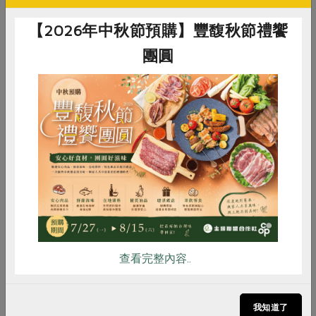
產品規格(*為合作社指定原料)
【2026年中秋節預購】豐馥秋節禮饗
產品名稱
蓮藕粉-300g
團圓
農友/生產者
范郁卿
產地/原產地
台南白河
淨重/數量
300公克
惜食
RPET
食譜
減硝酸鹽
雞蛋
食安
共同購買
內容物
蓮藕粉
保存條件
陰涼乾燥處未開封可保存18個月
產品說明
本土種植的蓮藕，取用其地下莖，採
古法水磨製作
查看完整內容..
調理方式
可將1-2匙藕粉以少量冷開水調開，滾
熱水沖入調勻成糊狀；隨喜好酌加蜂
我知道了