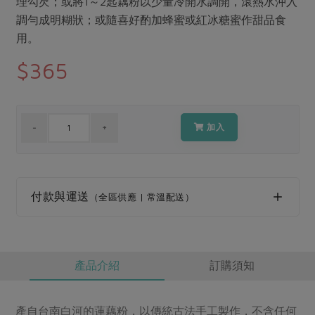
理勾芡；或將1～2匙藕粉以少量冷開水調開，滾熱水沖入
媒體報導
最新產品
節慶大餐
調勻成明糊狀；或隨喜好酌加蜂蜜或紅冰糖蜜作甜品食
下載專區
用。
優惠專區
$365
高麗菜海鮮煎餅
地區活動
素食專區
社務會議
地區活動
樂齡友善
活動報下載
加入
付款與運送
（全區供應 | 常溫配送）
產品介紹
訂購須知
產自台南白河的蓮藕粉，以傳統古法手工製作，不含任何