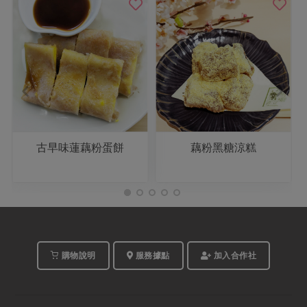
古早味蓮藕粉蛋餅
藕粉黑糖涼糕
購物說明
服務據點
加入合作社