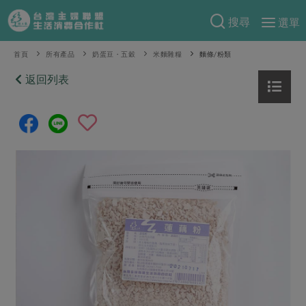
搜尋
選單
產品分類
首頁
所有產品
奶蛋豆・五穀
米麵雜糧
麵條/粉類
當季蔬果
返回列表
食譜料理
一籃菜
當令水果
食材
特別企畫
芽苗類
蕈菇類
米食
預購活動
綠主張
辛香料類
麵食
把最好的台灣味帶回家！
觀點文章
關於合作社
肉食
奶蛋豆・五穀
防災用品預購圓滿結束
主婦食堂
一籃菜真心話
海鮮
蛋
乳製品
認識合作社
重要公告
2026年端午節預購圓滿結束
社內大小事
合作聯合國
常備菜
豆製品
米麵雜糧
關於我們
更多預購活動
產品故事
生活提案
蔬食
合作社組織
肉品・水產
樂齡生活
親子食育
蛋料理
當季產品
員工與求才