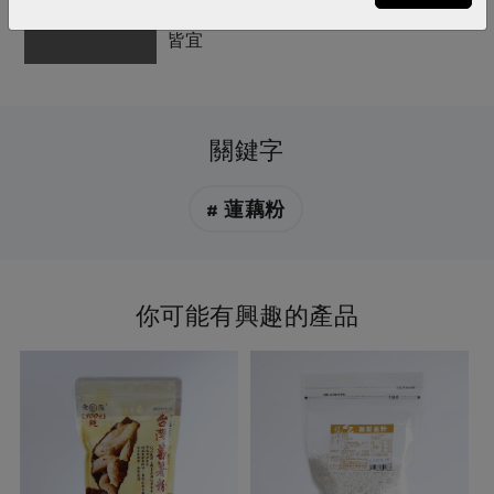
蜜、冰糖、楓糖或百合粉，熱飲涼茶
皆宜
關鍵字
# 蓮藕粉
你可能有興趣的產品