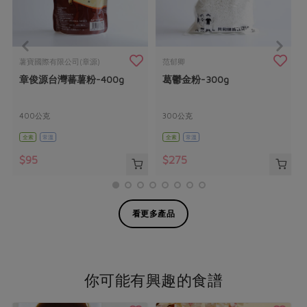
薯寶國際有限公司(章源)
范郁卿
章俊源台灣蕃薯粉-400g
葛鬱金粉-300g
400公克
300公克
全素
常溫
全素
常溫
$95
$275
看更多產品
你可能有興趣的食譜