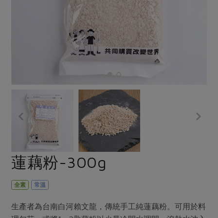
畜產肉類
水產
廚房瑜伽
合作25-經典快閃最後一週
水畜加工品
料理方式
產品檢驗
合作25-精選產品第四彈
關注議題
烘焙．點心
自主把關
合作25-精選產品第三彈
調理食材・點心
減硝酸鹽
惜食
醬料
檢驗報告
更多當季產品
調味醬料/南北貨
烘焙
非基改運動
支持本土農糧
湯品．鍋物
硝酸鹽檢驗
休閒零嘴
沖泡飲品
廢核運動
能源議題
漬物
議題活動
保健食品
減添加物
減塑減廢
涼拌沙拉
社員權益
主婦聯盟X樂齡網特約優惠案
公益金
食農教育
飲品
居家好物
合作社法規
30%rPET紅烏龍茶
更多議題
美妝保養
個人清潔
社務專區
2024農業發展計畫年度報告
蓮藕粉-300g
主題食譜
生活者e週報
家庭清潔
織品
選舉專區
更多議題活動
異國料理
日用品
圖書禮品
全素
常溫
綠主張月刊
年菜食譜
防災用品
最新消息
把最好的台灣味帶回家！
生產者為台南白河賴文龍，傳統手工純蓮藕粉。可用於料
典藏閱覽室
養身食補