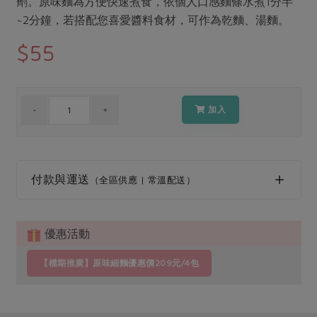
劑。原味麵為方便快速煮食，依個人口感麵條水煮1分半
媒體報導
最新產品
節慶大餐
~2分鐘，若搭配您喜愛醬料食材，可作為乾麵、湯麵。
下載專區
$55
優惠專區
高麗菜海鮮煎餅
地區活動
素食專區
社務會議
地區活動
加入
樂齡友善
活動報下載
付款與運送
（全區供應 | 常溫配送）
優惠活動
【檔期推廣】原味細麵優惠價209元/4包