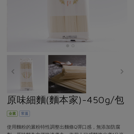
畜產肉類
水產
廚房瑜伽
傳到心坎裡，誠心又澎派
水畜加工品
料理方式
產品檢驗
合作25-經典快閃最後一週
關注議題
烘焙．點心
自主把關
合作25-精選產品第四彈
調理食材・點心
減硝酸鹽
惜食
醬料
檢驗報告
更多當季產品
調味醬料/南北貨
烘焙
非基改運動
支持本土農糧
湯品．鍋物
硝酸鹽檢驗
休閒零嘴
沖泡飲品
廢核運動
能源議題
漬物
議題活動
保健食品
減添加物
減塑減廢
涼拌沙拉
社員權益
主婦聯盟X樂齡網特約優惠案
公益金
食農教育
飲品
居家好物
合作社法規
30%rPET紅烏龍茶
更多議題
美妝保養
個人清潔
社務專區
2024農業發展計畫年度報告
原味細麵(麵本家)-450g/包
主題食譜
生活者e週報
家庭清潔
織品
選舉專區
更多議題活動
異國料理
日用品
圖書禮品
全素
常溫
綠主張月刊
年菜食譜
防災用品
最新消息
傳到心坎裡，誠心又澎派
使用麵粉的澱粉特性調整出麵條Q彈口感，無添加防腐
典藏閱覽室
養身食補