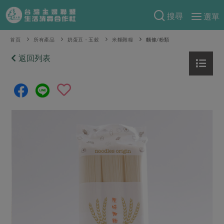
搜尋
選單
產品分類
首頁
所有產品
奶蛋豆・五穀
米麵雜糧
麵條/粉類
當季蔬果
返回列表
食譜料理
一籃菜
當令水果
食材
特別企畫
芽苗類
蕈菇類
米食
預購活動
綠主張
辛香料類
麵食
把最好的台灣味帶回家！
觀點文章
關於合作社
肉食
奶蛋豆・五穀
防災用品預購圓滿結束
主婦食堂
一籃菜真心話
海鮮
蛋
乳製品
認識合作社
重要公告
2026年端午節預購圓滿結束
社內大小事
合作聯合國
常備菜
豆製品
米麵雜糧
關於我們
更多預購活動
產品故事
生活提案
蔬食
合作社組織
肉品・水產
樂齡生活
親子食育
蛋料理
當季產品
員工與求才