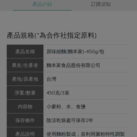
產品介紹
訂購須知
產品規格(*為合作社指定原料)
產品名稱
原味細麵(麵本家)-450g/包
農友/生產者
麵本家食品股份有限公司
產地/原產地
台灣
淨重/數量
450克/3束
內容物
小麥粉、水、食鹽
保存條件
陰涼乾燥處可保存2年
產品說明
使用麵粉製成，並利用澱粉特性調製