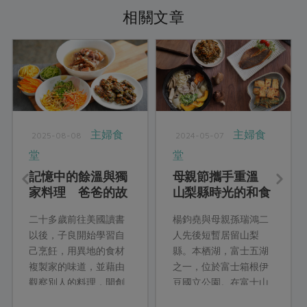
相關文章
主婦食
主婦食
2025-08-08
2024-05-07
堂
堂
記憶中的餘溫與獨
母親節攜手重溫
家料理 爸爸的故
山梨縣時光的和食
鄉味
料理
二十多歲前往美國讀書
楊鈞堯與母親孫瑞鴻二
以後，子良開始學習自
人先後短暫居留山梨
己烹飪，用異地的食材
縣。本栖湖，富士五湖
複製家的味道，並藉由
之一，位於富士箱根伊
觀察別人的料理，開創
豆國立公園。在富士山
風味調整的方法。對子
相伴、本栖湖環繞，四