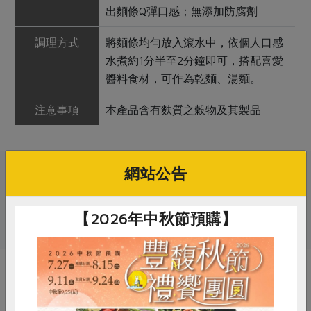
出麵條Q彈口感；無添加防腐劑
調理方式
將麵條均勻放入滾水中，依個人口感
水煮約1分半至2分鐘即可，搭配喜愛
醬料食材，可作為乾麵、湯麵。
注意事項
本產品含有麩質之穀物及其製品
網站公告
關鍵字
# 麵條
【2026年中秋節預購】
你可能有興趣的產品