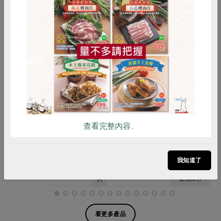
惜食
RPET
食譜
減硝酸鹽
雞蛋
食安
共同購買
樂弟食品有限公司
麵本家食品股份有限公司
有機蕎麥細麵(樂弟食
原味寬麵(麵本家)-450g/包
查看完整內容..
品)-280g
280公克
450克/3束
全素
常溫
全素
常溫
我知道了
$139
$55
暫無庫存
看更多產品