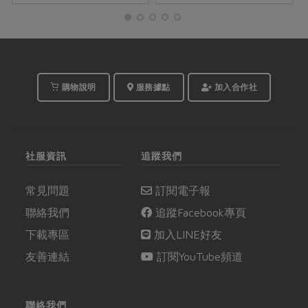
良而言，傳承父親家鄉
季清朗的日子裡，他們
的味道，理解父親擔負
一起將異國的風土文
起煮食責任的脈絡，也
化、季節旬味收納進餐
是修復家庭創傷的途徑
桌上的家常料理。跨文
之一。
化的融合，使他們看見
文化底蘊的內涵，並將
購物說明
服務據點
加入合作社
料理提升到待人接物的
哲學意境。
社服資訊
追蹤我們
常見問題
訂閱電子報
聯絡我們
追蹤Facebook專頁
下載專區
加入LINE好友
友善連結
訂閱YouTube頻道
聯絡我們