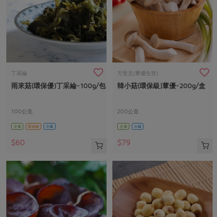
丁采綸
方世文(蕈優生技)
雨來菇(環保優)丁采綸-100g/包
韓小菇(環保級)蕈優-200g/盒
100公克
200公克
全素
環保級
冷藏
全素
冷藏
$60
$79