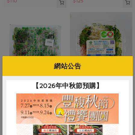
$110
$125
網站公告
黃文章(新峰農場)
永豐農業有限公司
【2026年中秋節預購】
三合一芽苗(環保級)新峰-120g/
四合一芽苗(環保級)永豐-120g/
盒
盒
120公克/盒
120公克/盒
全素
環保級
冷藏
全素
環保級
冷藏
$66
$95