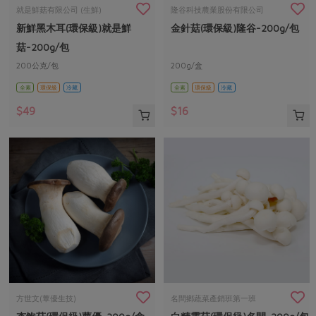
畜產肉類
水產
廚房瑜伽
就是鮮菇有限公司 (生鮮)
隆谷科技農業股份有限公司
合作25-經典快閃最後一週
新鮮黑木耳(環保級)就是鮮
金針菇(環保級)隆谷-200g/包
水畜加工品
料理方式
產品檢驗
合作25-精選產品第四彈
關注議題
菇-200g/包
烘焙．點心
自主把關
200公克/包
200g/盒
合作25-精選產品第三彈
調理食材・點心
減硝酸鹽
惜食
醬料
全素
環保級
冷藏
全素
環保級
冷藏
檢驗報告
更多當季產品
調味醬料/南北貨
烘焙
非基改運動
支持本土農糧
湯品．鍋物
$49
$16
硝酸鹽檢驗
休閒零嘴
沖泡飲品
廢核運動
能源議題
漬物
議題活動
保健食品
減添加物
減塑減廢
涼拌沙拉
社員權益
主婦聯盟X樂齡網特約優惠案
公益金
食農教育
飲品
居家好物
合作社法規
30%rPET紅烏龍茶
更多議題
美妝保養
個人清潔
社務專區
2024農業發展計畫年度報告
主題食譜
生活者e週報
家庭清潔
織品
選舉專區
更多議題活動
異國料理
日用品
圖書禮品
綠主張月刊
年菜食譜
防災用品
最新消息
把最好的台灣味帶回家！
方世文(蕈優生技)
名間鄉蔬菜產銷班第一班
典藏閱覽室
養身食補