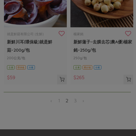
就是鮮菇有限公司 (生鮮)
楊家銘
新鮮川耳(環保級)就是鮮
新鮮蓮子-去膜去芯(農A優)楊家
菇-200g/包
銘-250g/包
200公克/包
250g/包
全素
環保級
冷藏
全素
農好級
冷藏
$59
$265
‹
1
2
3
›