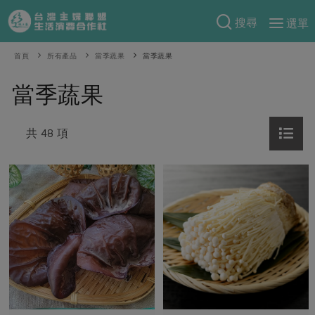
搜尋
選單
產品分類
首頁
所有產品
當季蔬果
當季蔬果
當季蔬果
食譜料理
當季蔬果
一籃菜
當令水果
食材
特別企畫
芽苗類
共 48 項
蕈菇類
米食
預購活動
綠主張
辛香料類
麵食
把最好的台灣味帶回家！
觀點文章
關於合作社
肉食
奶蛋豆・五穀
防災用品預購圓滿結束
主婦食堂
一籃菜真心話
海鮮
蛋
乳製品
認識合作社
重要公告
2026年端午節預購圓滿結束
社內大小事
合作聯合國
常備菜
豆製品
米麵雜糧
關於我們
更多預購活動
產品故事
生活提案
蔬食
合作社組織
肉品・水產
樂齡生活
親子食育
蛋料理
當季產品
員工與求才