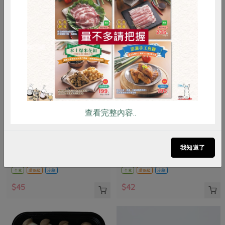
惜食
RPET
食譜
減硝酸鹽
雞蛋
食安
共同購買
查看完整內容..
名間鄉蔬菜產銷班第一班
名間鄉蔬菜產銷班第一班
雪白菇(環保級)名間-150g/包
秀珍菇(環保級)名間-120g/包
我知道了
150公克/包
120公克/包
全素
環保級
冷藏
全素
環保級
冷藏
$45
$42