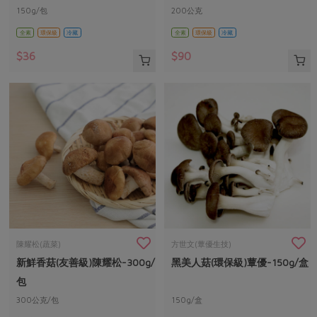
150g/包
200公克
全素
環保級
冷藏
全素
環保級
冷藏
$36
$90
陳耀松(蔬菜)
方世文(蕈優生技)
新鮮香菇(友善級)陳耀松-300g/
黑美人菇(環保級)蕈優-150g/盒
包
300公克/包
150g/盒