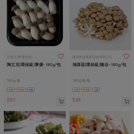
方世文(蕈優生技)
隆谷科技農業股份有限公司
陶立克(環保級)蕈優-180g/包
鴻喜菇(環保級)隆谷-180g/包
180g/盒
180公克/包
全素
環保級
冷藏
全素
環保級
冷藏
$60
$39