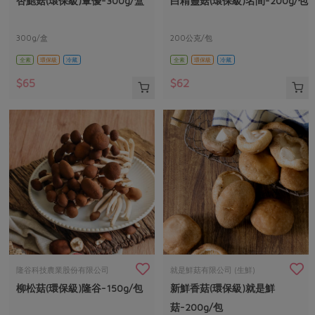
杏鮑菇(環保級)蕈優-300g/盒
白精靈菇(環保級)名間-200g/包
媒體報導
最新產品
節慶大餐
下載專區
300g/盒
200公克/包
優惠專區
全素
環保級
冷藏
全素
環保級
冷藏
高麗菜海鮮煎餅
地區活動
素食專區
$65
$62
社務會議
地區活動
樂齡友善
活動報下載
隆谷科技農業股份有限公司
就是鮮菇有限公司 (生鮮)
柳松菇(環保級)隆谷-150g/包
新鮮香菇(環保級)就是鮮
菇-200g/包