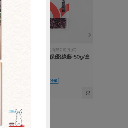
購買
綠藤生物科技股份有限公司(生鮮)
/盒
紫高麗苗(環保優)綠藤-50g/盒
50公克/盒
全素
環保級
冷藏
$88