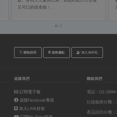
穀、芽四大元素與比例，就能輕鬆打出營養
又可口的綠拿鐵！...
購物說明
服務據點
加入合作社
追蹤我們
聯絡我們
訂閱電子報
電話：
02-2999
追蹤Facebook專頁
社籍服務分機：2
加入LINE好友
產品諮詢分機：2
訂閱YouTube頻道