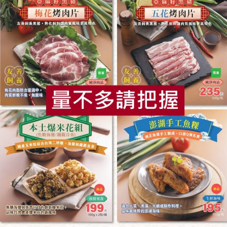
食
RPET
食譜
減硝酸鹽
雞蛋
食安
共同
生物科技股份有限公司(生鮮)
永豐農業有限公司
嬰(環保級)綠藤-160g/盒
紫高芽(環保級)永豐-100g
寸鮮)
公克/盒
100公克
環保級
冷藏
全素
環保級
冷藏
$97
看更多產品