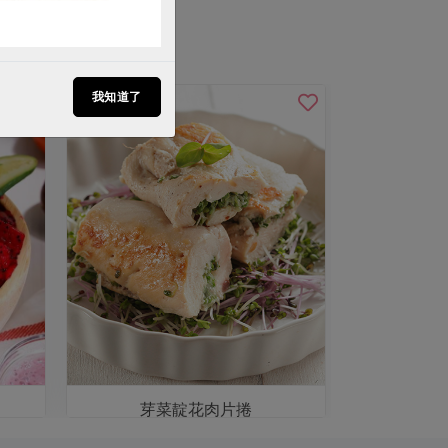
我知道了
芽菜靛花肉片捲