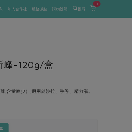
0
入
加入合作社
服務據點
購物說明
搜尋
峰-120g/盒
辣,含量較少）,適用於沙拉、手卷、精力湯。
車