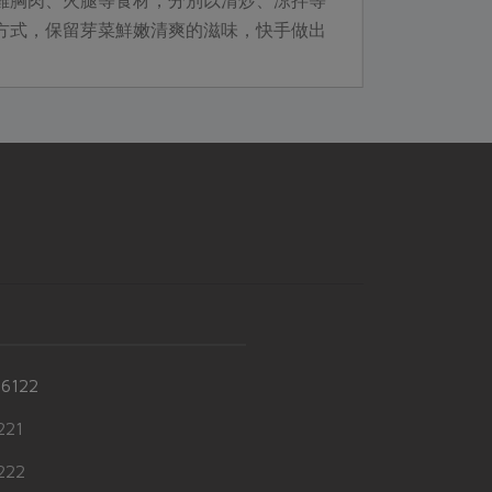
雞胸肉、火腿等食材，分別以清炒、涼拌等
方式，保留芽菜鮮嫩清爽的滋味，快手做出
四道芽菜料理。她認為，富含活性的芽菜適
合簡...
-6122
21
22