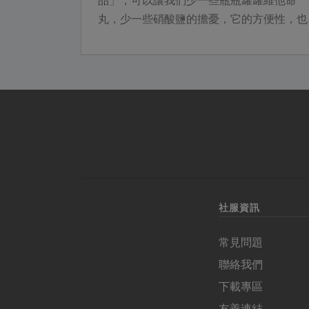
程記錄下
品」，可以讓我們少一些瓶瓶罐罐維他命
多回憶就挑
丸，少一些硝酸鹽的擔憂，它的方便性，也
《綠主張》
讓料理更輕鬆，讓健康更簡單。今年盛夏，
合作社...
社服資訊
常見問題
聯絡我們
下載專區
友善連結