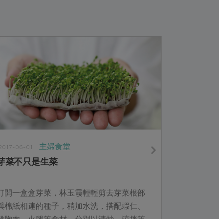
主婦食堂
2017-06-01
芽菜不只是生菜
打開一盒盒芽菜，林玉霞輕輕剪去芽菜根部
與棉紙相連的種子，稍加水洗，搭配蝦仁、