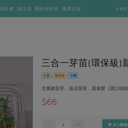
別企畫
綠主張
關於合作社
重要公告
社員登
三合一芽苗(環保級)新
全素
環保級
冷藏
含蕎麥苗芽、葵花苗芽、蘿蔔嬰（因口味較
$66
加入購物