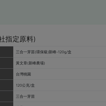
社指定原料)
三合一芽苗(環保級)新峰-120g/盒
黃文章(新峰農場)
台灣桃園
120公克/盒
三合一芽苗