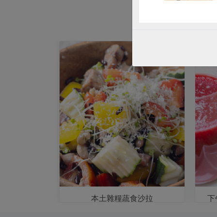
大利麵
本土雜糧蔬食沙拉
下