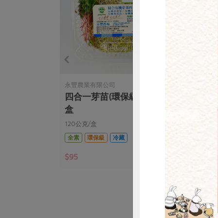
惜
永豐農業有限公司
綠藤
-150g/盒
四合一芽苗(環保級)永豐-120g/
蘿蔔
盒
(一
120公克/盒
160
全素
環保級
冷藏
全素
$95
$53