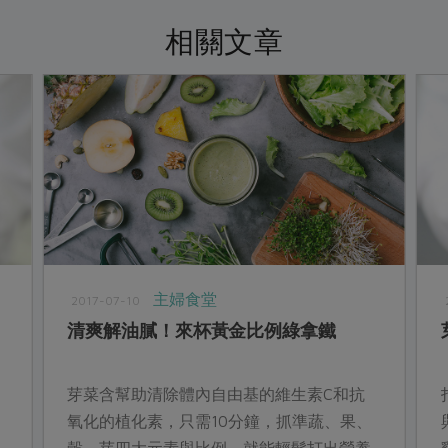
相關文章
主婦食堂
2017-07-10
清爽解油膩！來杯黃金比例綠拿鐵
芽菜含幫助清除體內自由基的維生素C和抗
氧化的植化素，只需10分鐘，抓準蔬、果、