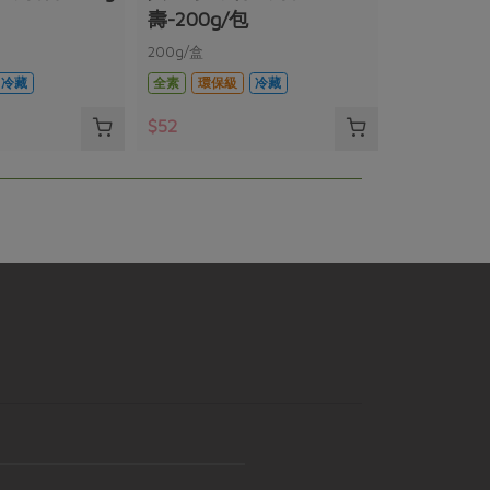
壽-200g/包
200g/盒
冷藏
全素
環保級
冷藏
$52