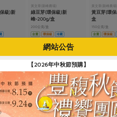
黃文章(新峰農場)
黃文章(新峰農場
保級)新
綠豆芽(環保級)新
黃豆芽(環保級
峰-200g/盒
盒
200公克/盒
150公克/盒
藏
全素
環保級
冷藏
全素
環保級
$50
$57
網站公告
【2026年中秋節預購】