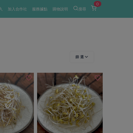
0
入
加入合作社
服務據點
購物說明
搜尋
篩 選