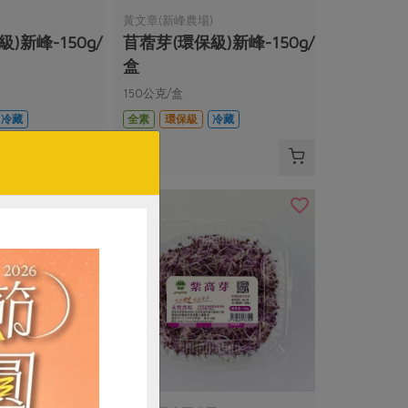
)
黃文章(新峰農場)
)新峰-150g/
苜蓿芽(環保級)新峰-150g/
盒
150公克/盒
冷藏
全素
環保級
冷藏
$50