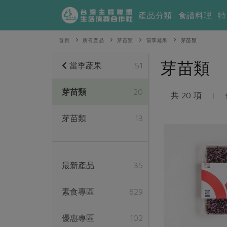
產品分類
食譜料理
特
首頁
所有產品
芽苗類
當季蔬果
芽苗類
芽苗類
當季蔬果
51
芽苗類
20
共 20 項
|
芽苗類
13
最新產品
35
素食專區
629
優惠專區
102