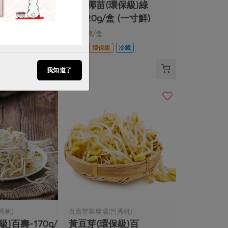
)綠藤-160g/
青花椰苗(環保級)綠
藤-120g/盒 (一寸鮮)
120公克/盒
冷藏
全素
環保級
冷藏
$100
我知道了
秀帆)
百壽芽菜農場(呂秀帆)
)百壽-170g/
黃豆芽(環保級)百