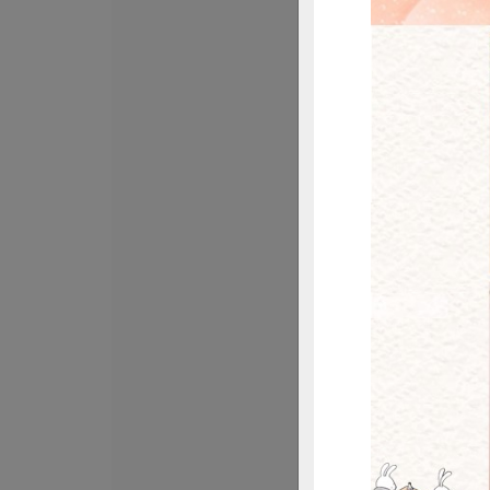
黃文章(新峰農場)
豌豆苗(環保級)
盒
120公克/盒
全素
環保級
冷
$43
惜
永豐農業有限公司