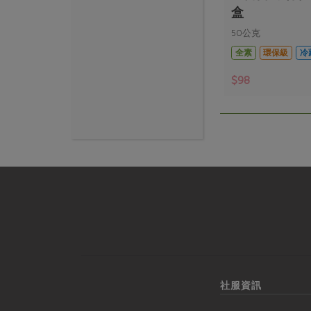
盒
50公克
全素
環保級
冷
$98
社服資訊