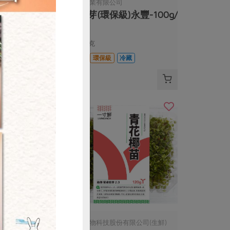
司
永豐農業有限公司
環保級)永
紫高芽(環保級)永豐-100g/
盒
100公克
冷藏
全素
環保級
冷藏
$97
購買
有限公司(生鮮)
綠藤生物科技股份有限公司(生鮮)