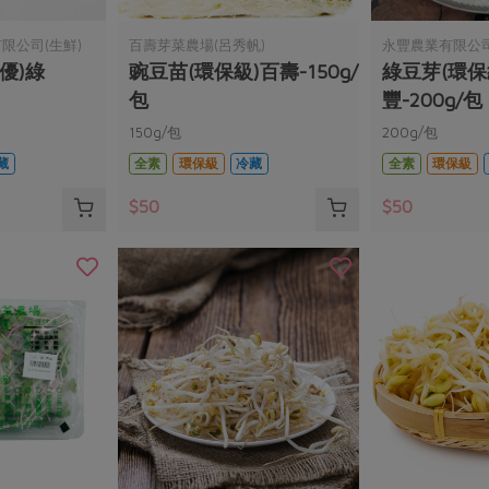
限公司(生鮮)
百壽芽菜農場(呂秀帆)
永豐農業有限公
優)綠
豌豆苗(環保級)百壽-150g/
綠豆芽(環保
包
豐-200g/包
150g/包
200g/包
藏
全素
環保級
冷藏
全素
環保級
$50
$50