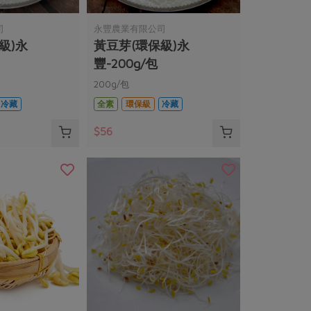
司
永豐農業有限公司
級)永
黃豆芽(環保級)永
豐-200g/包
200g/包
冷藏
全素
環保級
冷藏
$56