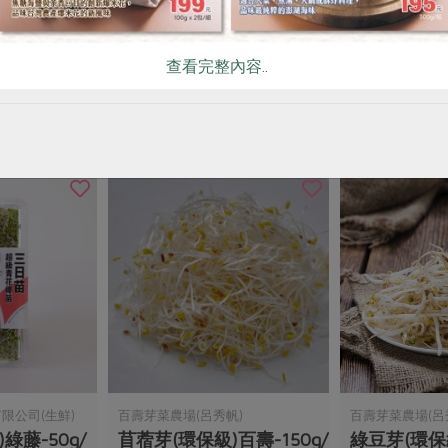
永豐-100g/
蘿蔔嬰(環保級)綠藤-160g/
苜蓿芽(環保級
盒(一寸鮮)
盒(一寸鮮)
查看完整內容..
160公克/盒
160公克
藏
全素
環保級
冷藏
全素
環保級
$53
$63
限公司(生鮮)
百壽芽菜農場(呂秀帆)
百壽芽菜農場(呂
綠藤-50g/
苜蓿芽(環保級)百壽-150g/
綠豆芽(環保級