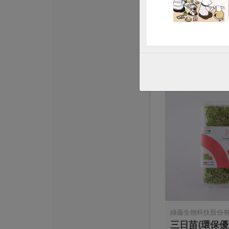
青花芽(環保級)
盒
100公克/盒
全素
環保級
冷
$97
綠藤生物科技股份有
三日苗(環保優)