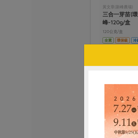
黃文章(新峰農場)
三合一芽苗(環
峰-120g/盒
120公克/盒
全素
環保級
冷
$66