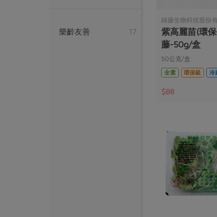
綠藤生物科技股份有
紫高麗苗(環保
樂齡友善
17
藤-50g/盒
50公克/盒
全素
環保級
冷
$88