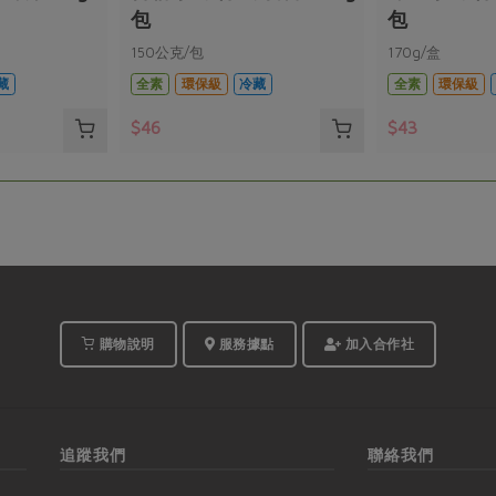
包
包
150公克/包
170g/盒
藏
全素
環保級
冷藏
全素
環保級
$46
$43
購物說明
服務據點
加入合作社
追蹤我們
聯絡我們