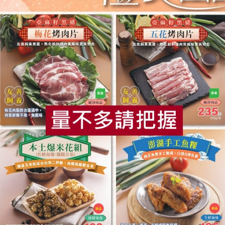
黃文章(新峰農場)
永豐農業有限公
新峰-120g/
青花椰苗(環保級)新
四合一芽苗(
峰-120g/盒
豐-120g/盒
120公克/盒
120公克/盒
藏
全素
環保級
冷藏
全素
環保級
$120
$95
食
RPET
食譜
減硝酸鹽
雞蛋
食安
共同
綠藤生物科技股份有限公司(生鮮)
綠藤生物科技股份