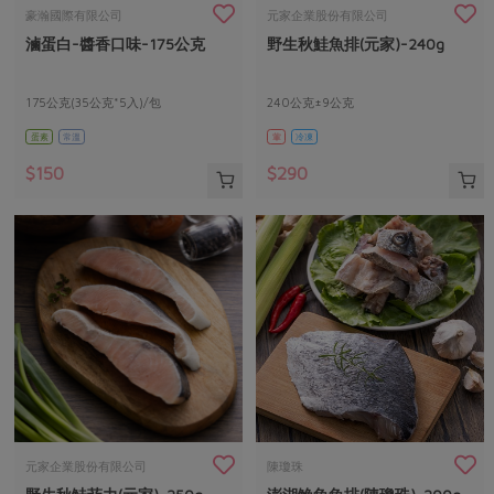
畜產肉類
水產
廚房瑜伽
豪瀚國際有限公司
元家企業股份有限公司
傳到心坎裡，誠心又澎派
滷蛋白-醬香口味-175公克
野生秋鮭魚排(元家)-240g
水畜加工品
料理方式
產品檢驗
合作25-經典快閃最後一週
關注議題
烘焙．點心
自主把關
175公克(35公克*5入)/包
240公克±9公克
合作25-精選產品第四彈
調理食材・點心
減硝酸鹽
惜食
醬料
蛋素
常溫
葷
冷凍
檢驗報告
更多當季產品
調味醬料/南北貨
烘焙
非基改運動
支持本土農糧
湯品．鍋物
$150
$290
硝酸鹽檢驗
休閒零嘴
沖泡飲品
廢核運動
能源議題
漬物
議題活動
保健食品
減添加物
減塑減廢
涼拌沙拉
社員權益
主婦聯盟X樂齡網特約優惠案
公益金
食農教育
飲品
居家好物
合作社法規
30%rPET紅烏龍茶
更多議題
美妝保養
個人清潔
社務專區
2024農業發展計畫年度報告
主題食譜
生活者e週報
家庭清潔
織品
選舉專區
更多議題活動
異國料理
日用品
圖書禮品
綠主張月刊
年菜食譜
防災用品
最新消息
傳到心坎裡，誠心又澎派
元家企業股份有限公司
陳瓊珠
典藏閱覽室
養身食補