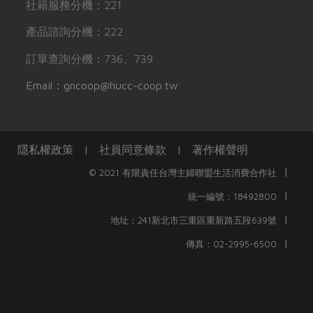
社籍服務分機：221
產品諮詢分機：222
訂單查詢分機：736、739
Email：gncoop@hucc-coop.tw
隱私權政策
|
社員同意條款
|
著作權聲明
|
© 2021 有限責任台灣主婦聯盟生活消費合作社
|
統一編號：18492800
|
地址：241新北市三重區重新路五段639號
|
傳真：02-2995-6500