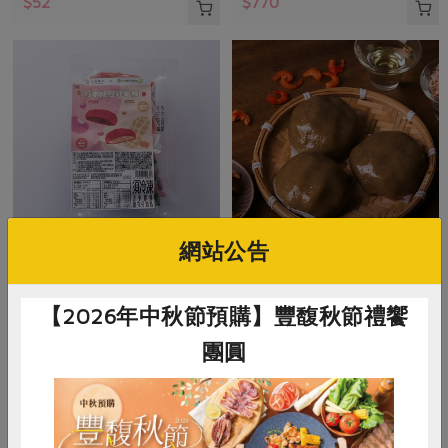
$52
$770
網站公告
米棋食品有限公司
米棋食品有限公司
好事成雙紅龜粿-紅豆/花生(米
菜脯米草仔粿(米棋)-300g/3入
【2026年中秋節預購】豐馥秋節禮饗
棋)-480g/6入
團圓
480g/6入(紅豆口味*3+花生口味*3)
300公克(100公克x3入)
奶素
冷凍
葷
冷凍
$270
$135