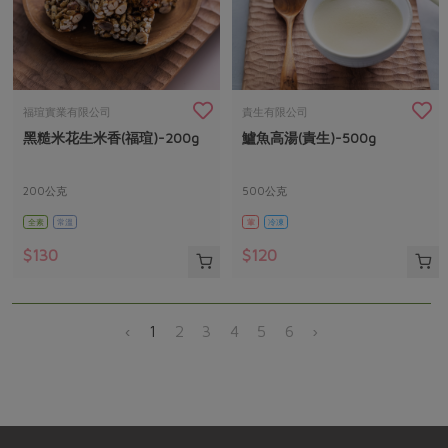
福瑄實業有限公司
責生有限公司
黑糙米花生米香(福瑄)-200g
鱸魚高湯(責生)-500g
200公克
500公克
全素
常溫
葷
冷凍
$130
$120
‹
1
2
3
4
5
6
›