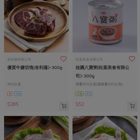
舍利蓮有限公司
松葉美食有限公司
優質牛腱切塊(舍利蓮)-300g
桂圓八寶粥(松葉美食有限公
司)-300g
300公克
淨重300公克(固形量200公克)
葷
冷凍
全素
常溫
$285
$52