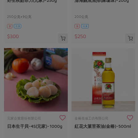
野生秋鮭菲力(元家)-250g
澎湖鮸魚魚排(陳瓊珠)-200g
媒體報導
最新產品
節慶大餐
下載專區
250公克±9公克
200公克
優惠專區
葷
冷凍
葷
冷凍
高麗菜海鮮煎餅
地區活動
素食專區
$300
$250
社務會議
地區活動
樂齡友善
活動報下載
元家企業股份有限公司
金椿茶油工坊有限公司
日本生干貝-4S(元家)-1000g
紅花大菓苦茶油(金椿)-500ml