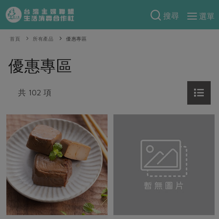
搜尋
選單
產品分類
首頁
所有產品
優惠專區
當季蔬果
食譜料理
優惠專區
一籃菜
當令水果
食材
特別企畫
芽苗類
共 102 項
蕈菇類
米食
預購活動
綠主張
辛香料類
麵食
把最好的台灣味帶回家！
觀點文章
關於合作社
肉食
奶蛋豆・五穀
防災用品預購圓滿結束
主婦食堂
一籃菜真心話
海鮮
蛋
乳製品
認識合作社
重要公告
2026年端午節預購圓滿結束
社內大小事
合作聯合國
常備菜
豆製品
米麵雜糧
關於我們
更多預購活動
產品故事
生活提案
蔬食
合作社組織
肉品・水產
樂齡生活
親子食育
蛋料理
當季產品
員工與求才