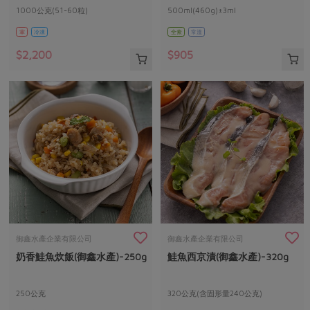
1000公克(51-60粒)
500ml(460g)±3ml
葷
冷凍
全素
常溫
$2,200
$905
御鑫水產企業有限公司
御鑫水產企業有限公司
奶香鮭魚炊飯(御鑫水產)-250g
鮭魚西京漬(御鑫水產)-320g
250公克
320公克(含固形量240公克)