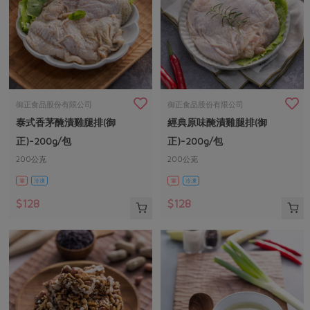
御正食品股份有限公司
御正食品股份有限公司
泰式香茅醃漬雞腿排(御
經典原味醃漬雞腿排(御
正)-200g/包
正)-200g/包
200公克
200公克
葷
冷凍
葷
冷凍
$128
$128