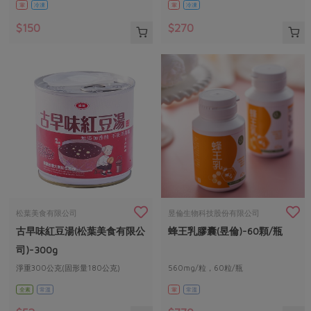
葷
冷凍
葷
冷凍
$150
$270
松葉美食有限公司
昱倫生物科技股份有限公司
古早味紅豆湯(松葉美食有限公
蜂王乳膠囊(昱倫)-60顆/瓶
司)-300g
淨重300公克(固形量180公克)
560mg/粒，60粒/瓶
全素
常溫
葷
常溫