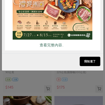
惜食
RPET
食譜
減硝酸鹽
雞蛋
食安
共同購買
查看完整內容..
峻鼎食品股份有限公司
保證責任花蓮縣肉品運銷合作社
本土發酵奶油(無鹽)
味噌鹽麴五花醃肉片(花肉
我知道了
社)-225g
90公克
225公克(固形物200公克)
奶素
冷藏
葷
冷凍
$145
$175