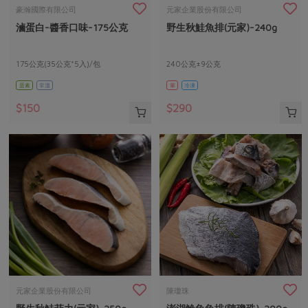
畜產肉類
水產
廚房瑜伽
豪瀚國際有限公司
元家企業股份有限公司
合作25-經典快閃最後一週
滷蛋白-醬香口味-175公克
野生秋鮭魚排(元家)-240g
水畜加工品
料理方式
產品檢驗
合作25-精選產品第四彈
關注議題
烘焙．點心
自主把關
175公克(35公克*5入)/包
240公克±9公克
合作25-精選產品第三彈
調理食材・點心
減硝酸鹽
惜食
醬料
蛋素
常溫
葷
冷凍
檢驗報告
更多當季產品
調味醬料/南北貨
烘焙
非基改運動
支持本土農糧
湯品．鍋物
$150
$290
硝酸鹽檢驗
休閒零嘴
沖泡飲品
廢核運動
能源議題
漬物
議題活動
保健食品
減添加物
減塑減廢
涼拌沙拉
社員權益
主婦聯盟X樂齡網特約優惠案
公益金
食農教育
飲品
居家好物
合作社法規
30%rPET紅烏龍茶
更多議題
美妝保養
個人清潔
社務專區
2024農業發展計畫年度報告
主題食譜
生活者e週報
家庭清潔
織品
選舉專區
更多議題活動
異國料理
日用品
圖書禮品
綠主張月刊
年菜食譜
防災用品
最新消息
把最好的台灣味帶回家！
元家企業股份有限公司
陳瓊珠
典藏閱覽室
養身食補