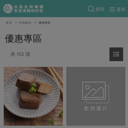
搜尋
選單
產品分類
首頁
所有產品
優惠專區
當季蔬果
食譜料理
優惠專區
一籃菜
當令水果
食材
特別企畫
芽苗類
共 102 項
蕈菇類
米食
預購活動
綠主張
辛香料類
麵食
把最好的台灣味帶回家！
觀點文章
關於合作社
肉食
奶蛋豆・五穀
防災用品預購圓滿結束
主婦食堂
一籃菜真心話
海鮮
蛋
乳製品
認識合作社
重要公告
2026年端午節預購圓滿結束
社內大小事
合作聯合國
常備菜
豆製品
米麵雜糧
關於我們
更多預購活動
產品故事
生活提案
蔬食
合作社組織
肉品・水產
樂齡生活
親子食育
蛋料理
當季產品
員工與求才