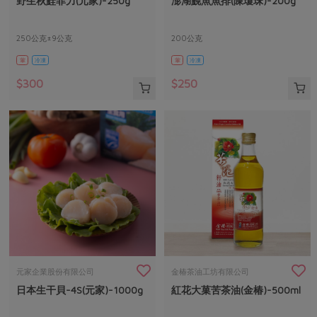
野生秋鮭菲力(元家)-250g
澎湖鮸魚魚排(陳瓊珠)-200g
媒體報導
最新產品
節慶大餐
下載專區
250公克±9公克
200公克
優惠專區
葷
冷凍
葷
冷凍
高麗菜海鮮煎餅
地區活動
素食專區
$300
$250
社務會議
地區活動
樂齡友善
活動報下載
元家企業股份有限公司
金椿茶油工坊有限公司
日本生干貝-4S(元家)-1000g
紅花大菓苦茶油(金椿)-500ml