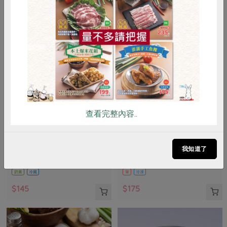
惜食
RPET
食譜
減硝酸鹽
雞蛋
食安
共同購買
查看完整內容..
峻鼎食品股份有限公司
保證責任花蓮縣肉品運銷合作社
本土發酵奶油(無鹽)
味噌鹽麴五花醃肉片(花肉
社)-225g
我知道了
90公克
225公克(固形物200公克)
奶素
冷藏
葷
冷凍
$145
$175