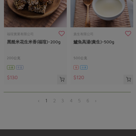
福瑄實業有限公司
責生有限公司
黑糙米花生米香(福瑄)-200g
鱸魚高湯(責生)-500g
200公克
500公克
全素
常溫
葷
冷凍
$130
$120
‹
1
2
3
4
5
6
›