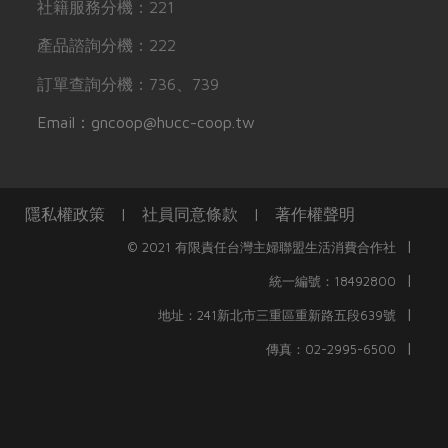
社籍服務分機：221
產品諮詢分機：222
訂單查詢分機：736、739
Email：gncoop@hucc-coop.tw
隱私權政策
|
社員同意條款
|
著作權聲明
|
© 2021 有限責任台灣主婦聯盟生活消費合作社
|
統一編號：18492800
|
地址：241新北市三重區重新路五段639號
|
傳真：02-2995-6500