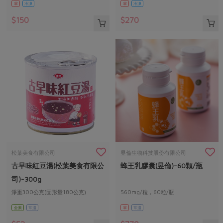
葷
冷凍
葷
冷凍
$150
$270
松葉美食有限公司
昱倫生物科技股份有限公司
古早味紅豆湯(松葉美食有限公
蜂王乳膠囊(昱倫)-60顆/瓶
司)-300g
淨重300公克(固形量180公克)
560mg/粒，60粒/瓶
全素
常溫
葷
常溫