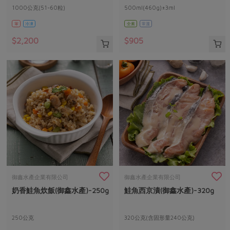
1000公克(51-60粒)
500ml(460g)±3ml
葷
冷凍
全素
常溫
$2,200
$905
御鑫水產企業有限公司
御鑫水產企業有限公司
奶香鮭魚炊飯(御鑫水產)-250g
鮭魚西京漬(御鑫水產)-320g
250公克
320公克(含固形量240公克)