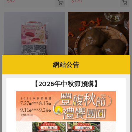
$52
$770
網站公告
米棋食品有限公司
米棋食品有限公司
【2026年中秋節預購】
好事成雙紅龜粿-紅豆/花生(米
菜脯米草仔粿(米棋)-300g/3入
棋)-480g/6入
480g/6入(紅豆口味*3+花生口味*3)
300公克(100公克x3入)
奶素
冷凍
葷
冷凍
$270
$135