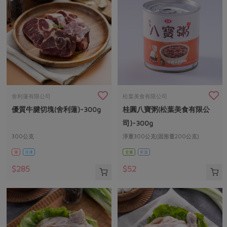
舍利蓮有限公司
松葉美食有限公司
優質牛腱切塊(舍利蓮)-300g
桂圓八寶粥(松葉美食有限公
司)-300g
300公克
淨重300公克(固形量200公克)
葷
冷凍
全素
常溫
$285
$52