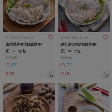
御正食品股份有限公司
御正食品股份有限公司
泰式香茅醃漬雞腿排(御
經典原味醃漬雞腿排(御
正)-200g/包
正)-200g/包
200公克
200公克
葷
冷凍
葷
冷凍
$128
$128