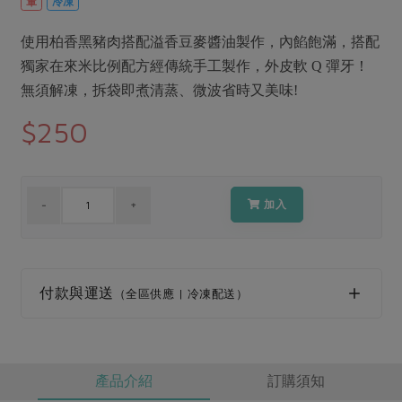
葷
冷凍
媒體報導
最新產品
節慶大餐
下載專區
使用柏香黑豬肉搭配溢香豆麥醬油製作，內餡飽滿，搭配
優惠專區
獨家在來米比例配方經傳統手工製作，外皮軟 Q 彈牙！
高麗菜海鮮煎餅
無須解凍，拆袋即煮清蒸、微波省時又美味!
地區活動
素食專區
$250
社務會議
地區活動
樂齡友善
活動報下載
加入
付款與運送
（全區供應 | 冷凍配送）
產品介紹
訂購須知