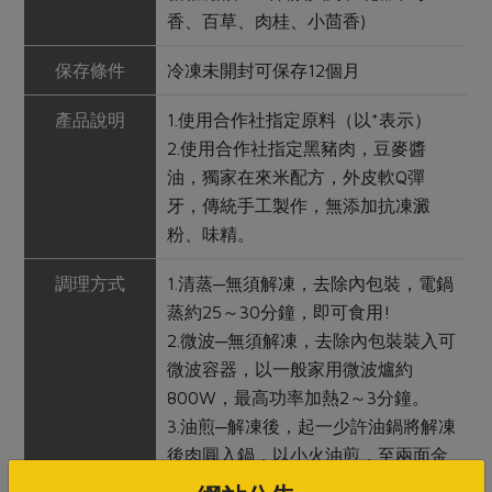
香、百草、肉桂、小茴香)
保存條件
冷凍未開封可保存12個月
產品說明
1.使用合作社指定原料（以*表示）
2.使用合作社指定黑豬肉，豆麥醬
油，獨家在來米配方，外皮軟Q彈
牙，傳統手工製作，無添加抗凍澱
粉、味精。
調理方式
1.清蒸─無須解凍，去除內包裝，電鍋
蒸約25～30分鐘，即可食用!
2.微波─無須解凍，去除內包裝裝入可
微波容器，以一般家用微波爐約
800W，最高功率加熱2～3分鐘。
3.油煎─解凍後，起一少許油鍋將解凍
後肉圓入鍋，以小火油煎，至兩面金
黃即可。