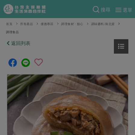
搜尋
選單
產品分類
首頁
所有產品
優惠專區
調理食材・點心
調味醬料/南北貨
調理食品
當季蔬果
食譜料理
返回列表
一籃菜
當令水果
食材
特別企畫
芽苗類
蕈菇類
米食
預購活動
綠主張
辛香料類
麵食
把最好的台灣味帶回家！
觀點文章
關於合作社
肉食
奶蛋豆・五穀
防災用品預購圓滿結束
主婦食堂
一籃菜真心話
海鮮
蛋
乳製品
認識合作社
重要公告
2026年端午節預購圓滿結束
社內大小事
合作聯合國
常備菜
豆製品
米麵雜糧
關於我們
更多預購活動
產品故事
生活提案
蔬食
合作社組織
肉品・水產
樂齡生活
親子食育
蛋料理
當季產品
員工與求才