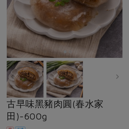
畜產肉類
水產
廚房瑜伽
合作25-經典快閃最後一週
水畜加工品
料理方式
產品檢驗
合作25-精選產品第四彈
關注議題
烘焙．點心
自主把關
合作25-精選產品第三彈
調理食材・點心
減硝酸鹽
惜食
醬料
檢驗報告
更多當季產品
調味醬料/南北貨
烘焙
非基改運動
支持本土農糧
湯品．鍋物
硝酸鹽檢驗
休閒零嘴
沖泡飲品
廢核運動
能源議題
漬物
議題活動
保健食品
減添加物
減塑減廢
涼拌沙拉
社員權益
主婦聯盟X樂齡網特約優惠案
公益金
食農教育
飲品
居家好物
合作社法規
30%rPET紅烏龍茶
更多議題
美妝保養
個人清潔
社務專區
2024農業發展計畫年度報告
主題食譜
生活者e週報
家庭清潔
織品
選舉專區
更多議題活動
古早味黑豬肉圓(春水家
異國料理
日用品
圖書禮品
綠主張月刊
田)-600g
年菜食譜
防災用品
最新消息
把最好的台灣味帶回家！
典藏閱覽室
養身食補