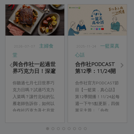
主婦食
一籃菜真
2026-07-07
2025-11-24
堂
心話
與合作社一起過世
合作社PODCAST
界巧克力日！深邃
第12季：11/24開
醇厚的巧克力鹹食
播！
你聽過七月七日世界巧
合作社官方PODCAST節
饗宴
克力日嗎？試過巧克力
目【一籃菜．真心話】
入菜嗎？讓竹北站的弘
第12季開播！11/24起每
雁老師告訴你，如何以
週一下午5點更新，四個
合作社巧克力及七月當
單元主題：「合作
令食材，來設計獨特風
ESG」、「合作人開
味的巧克力料理！
講」、「合作瞭望
台」、「合作真食