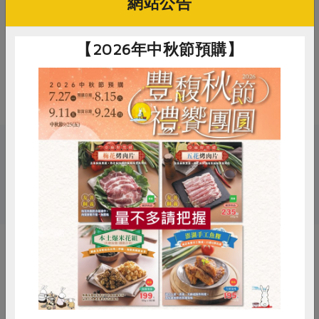
網站公告
注意事項
1.本品含有含麩質之穀物及其製品，
對其過敏者請勿食用。
【2026年中秋節預購】
2.開封後請盡速食用完畢，未食用完
請冷凍保存。
關鍵字
惜食
RPET
食譜
減硝酸鹽
# 春水家田
# 豬肉
雞蛋
食安
共同購買
你可能有興趣的產品