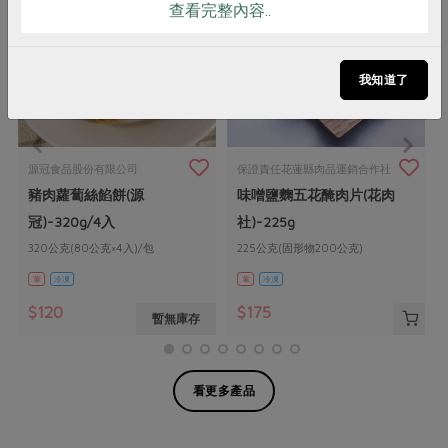
查看完整內容..
我知道了
源冠食品股份有限公司
保證責任花蓮縣肉品運銷合作社
豬肉蘿蔔絲餡餅(源
味噌鹽麴五花醃肉片(花肉
冠)-320g/4入
社)-225g
320公克(80公克×4入)/包
225公克(固形物200公克)
葷
冷凍
葷
冷凍
$120
$175
暫無庫存
看更多產品