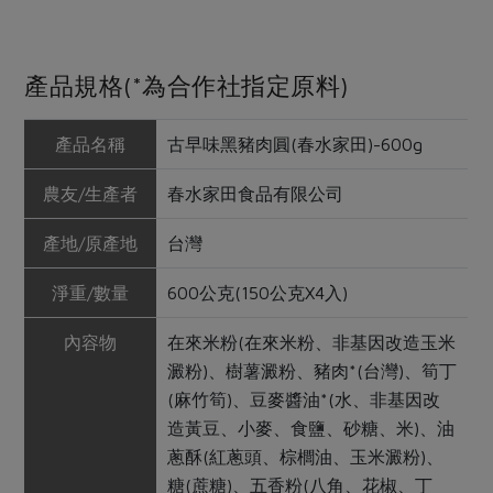
產品規格(*為合作社指定原料)
產品名稱
古早味黑豬肉圓(春水家田)-600g
農友/生產者
春水家田食品有限公司
產地/原產地
台灣
淨重/數量
600公克(150公克X4入)
內容物
在來米粉(在來米粉、非基因改造玉米
澱粉)、樹薯澱粉、豬肉*(台灣)、筍丁
(麻竹筍)、豆麥醬油*(水、非基因改
造黃豆、小麥、食鹽、砂糖、米)、油
蔥酥(紅蔥頭、棕櫚油、玉米澱粉)、
糖(蔗糖)、五香粉(八角、花椒、丁