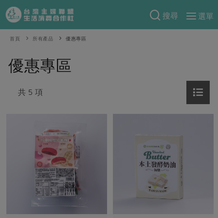
搜尋
選單
產品分類
首頁
所有產品
優惠專區
當季蔬果
食譜料理
優惠專區
一籃菜
當令水果
食材
特別企畫
芽苗類
共 5 項
蕈菇類
米食
預購活動
綠主張
辛香料類
麵食
把最好的台灣味帶回家！
觀點文章
關於合作社
肉食
奶蛋豆・五穀
防災用品預購圓滿結束
主婦食堂
一籃菜真心話
海鮮
蛋
乳製品
認識合作社
重要公告
2026年端午節預購圓滿結束
社內大小事
合作聯合國
常備菜
豆製品
米麵雜糧
關於我們
更多預購活動
產品故事
生活提案
蔬食
合作社組織
肉品・水產
樂齡生活
親子食育
蛋料理
當季產品
員工與求才