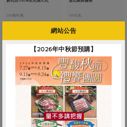
鮮乳坊100%生乳保久乳
雪比經典優格
媒體報導
最新產品
節慶大餐
下載專區
200毫升/瓶
100公克
優惠專區
奶素
常溫
奶素
冷藏
高麗菜海鮮煎餅
網站公告
地區活動
素食專區
$38
$38
社務會議
地區活動
樂齡友善
【2026年中秋節預購】
活動報下載
惜食
RPET
食譜
減硝酸鹽
鴻福食品工廠股份有限公司
雞蛋
食安
共同購買
動物造型餅乾(海鹽)