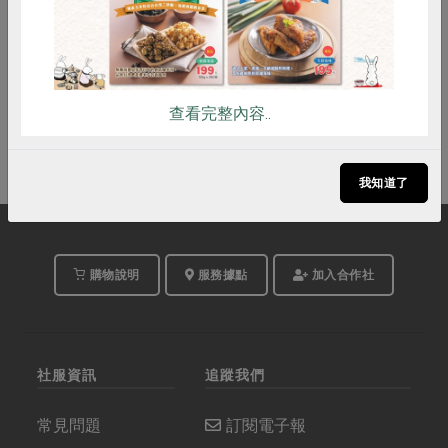
100公克
奶素
常溫
$35
查看完整內容..
我知道了
購物說明
服務據點
加入合作社
社服資訊
追蹤我們
常見問題
訂閱電子報