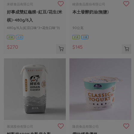
畜產肉類
水產
廚房瑜伽
米棋食品有限公司
峻鼎食品股份有限公司
合作25-經典快閃最後一週
好事成雙紅龜粿-紅豆/花生(米
本土發酵奶油(無鹽)
水畜加工品
料理方式
產品檢驗
合作25-精選產品第四彈
關注議題
棋)-480g/6入
烘焙．點心
自主把關
480g/6入(紅豆口味*3+花生口味*3)
90公克
合作25-精選產品第三彈
調理食材・點心
減硝酸鹽
惜食
醬料
奶素
冷凍
奶素
冷藏
檢驗報告
更多當季產品
調味醬料/南北貨
烘焙
非基改運動
支持本土農糧
湯品．鍋物
$270
$145
硝酸鹽檢驗
休閒零嘴
沖泡飲品
廢核運動
能源議題
漬物
議題活動
保健食品
減添加物
減塑減廢
涼拌沙拉
社員權益
主婦聯盟X樂齡網特約優惠案
公益金
食農教育
飲品
居家好物
合作社法規
30%rPET紅烏龍茶
更多議題
美妝保養
個人清潔
社務專區
2024農業發展計畫年度報告
主題食譜
生活者e週報
家庭清潔
織品
選舉專區
更多議題活動
異國料理
日用品
圖書禮品
綠主張月刊
年菜食譜
防災用品
最新消息
把最好的台灣味帶回家！
慕渴股份有限公司
隆昌食品有限公司
典藏閱覽室
養身食補