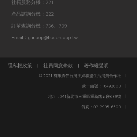
社籍服務分機：221
產品諮詢分機：222
訂單查詢分機：736、739
Email：gncoop@hucc-coop.tw
隱私權政策
|
社員同意條款
|
著作權聲明
|
© 2021 有限責任台灣主婦聯盟生活消費合作社
|
統一編號：18492800
|
地址：241新北市三重區重新路五段639號
|
傳真：02-2995-6500