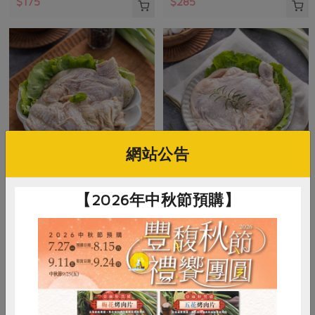
$175
$285
網站公告
御正食品股份有限公司
御正食品股份有限公司
【2026年中秋節預購】
泰式香茅醃漬雞腿排(御
經典原味醃漬雞腿排(御
正)-200g/包
正)-200g/包
200公克
200公克
葷
冷凍
葷
冷凍
$128
$128