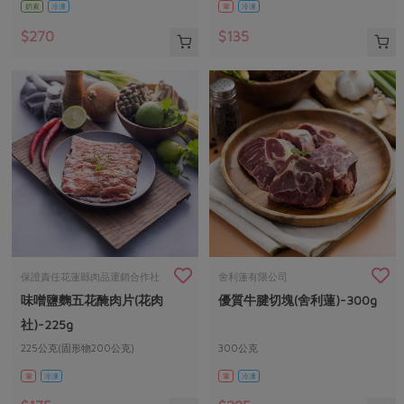
奶素
冷凍
葷
冷凍
$270
$135
保證責任花蓮縣肉品運銷合作社
舍利蓮有限公司
味噌鹽麴五花醃肉片(花肉
優質牛腱切塊(舍利蓮)-300g
社)-225g
225公克(固形物200公克)
300公克
葷
冷凍
葷
冷凍