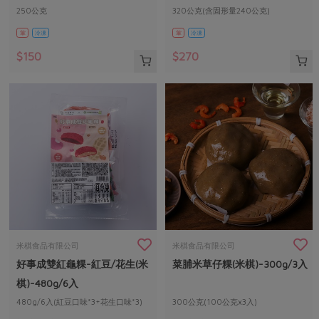
250公克
320公克(含固形量240公克)
葷
冷凍
葷
冷凍
$150
$270
米棋食品有限公司
米棋食品有限公司
好事成雙紅龜粿-紅豆/花生(米
菜脯米草仔粿(米棋)-300g/3入
棋)-480g/6入
480g/6入(紅豆口味*3+花生口味*3)
300公克(100公克x3入)