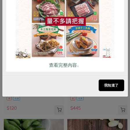
惜食
RPET
食譜
減硝酸鹽
雞蛋
食安
共同購買
查看完整內容..
責生有限公司
鑫溶實業股份有限公司
鱸魚高湯(責生)-500g
馬舌鰈(扁鱈)-有肚洞-660g
我知道了
500公克
660公克/2片(含包冰率10~12%)
葷
冷凍
葷
冷凍
$120
$445