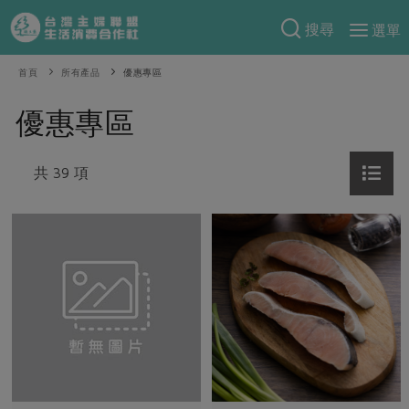
搜尋
選單
產品分類
首頁
所有產品
優惠專區
當季蔬果
食譜料理
優惠專區
一籃菜
當令水果
食材
特別企畫
芽苗類
共 39 項
蕈菇類
米食
預購活動
綠主張
辛香料類
麵食
把最好的台灣味帶回家！
觀點文章
關於合作社
肉食
奶蛋豆・五穀
防災用品預購圓滿結束
主婦食堂
一籃菜真心話
海鮮
蛋
乳製品
認識合作社
重要公告
2026年端午節預購圓滿結束
社內大小事
合作聯合國
常備菜
豆製品
米麵雜糧
關於我們
更多預購活動
產品故事
生活提案
蔬食
合作社組織
肉品・水產
樂齡生活
親子食育
蛋料理
當季產品
員工與求才