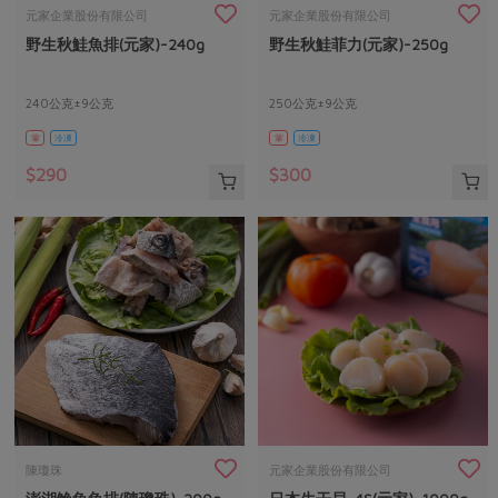
畜產肉類
水產
廚房瑜伽
元家企業股份有限公司
元家企業股份有限公司
合作25-經典快閃最後一週
野生秋鮭魚排(元家)-240g
野生秋鮭菲力(元家)-250g
水畜加工品
料理方式
產品檢驗
合作25-精選產品第四彈
關注議題
烘焙．點心
自主把關
240公克±9公克
250公克±9公克
合作25-精選產品第三彈
調理食材・點心
減硝酸鹽
惜食
醬料
葷
冷凍
葷
冷凍
檢驗報告
更多當季產品
調味醬料/南北貨
烘焙
非基改運動
支持本土農糧
湯品．鍋物
$290
$300
硝酸鹽檢驗
休閒零嘴
沖泡飲品
廢核運動
能源議題
漬物
議題活動
保健食品
減添加物
減塑減廢
涼拌沙拉
社員權益
主婦聯盟X樂齡網特約優惠案
公益金
食農教育
飲品
居家好物
合作社法規
30%rPET紅烏龍茶
更多議題
美妝保養
個人清潔
社務專區
2024農業發展計畫年度報告
主題食譜
生活者e週報
家庭清潔
織品
選舉專區
更多議題活動
異國料理
日用品
圖書禮品
綠主張月刊
年菜食譜
防災用品
最新消息
把最好的台灣味帶回家！
陳瓊珠
元家企業股份有限公司
典藏閱覽室
養身食補