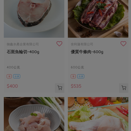
御鑫水產企業有限公司
舍利蓮有限公司
石斑魚輪切-400g
優質牛條肉-600g
400公克
600公克
葷
冷凍
葷
冷凍
$400
$535