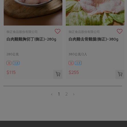
御正食品股份有限公司
御正食品股份有限公司
白肉雞雞胸切丁(御正)-280g
白肉雞去骨雞腿(御正)-380g
280公克
380公克/2入
葷
冷凍
葷
冷凍
$115
$255
‹
1
2
›