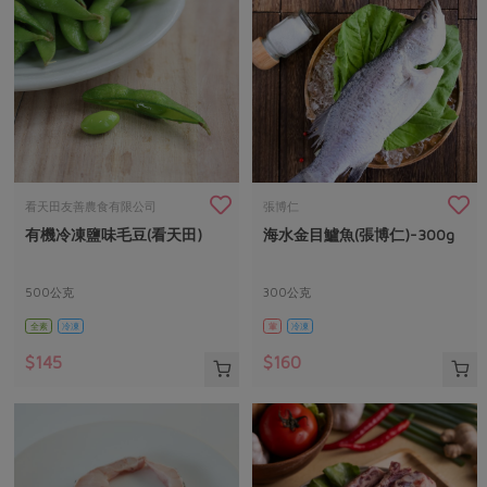
看天田友善農食有限公司
張博仁
有機冷凍鹽味毛豆(看天田)
海水金目鱸魚(張博仁)-300g
500公克
300公克
全素
冷凍
葷
冷凍
$145
$160