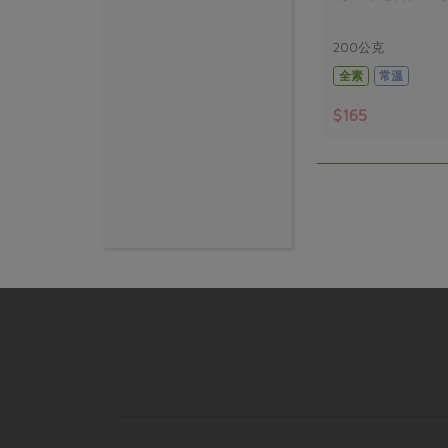
200公克
全素
常溫
$165