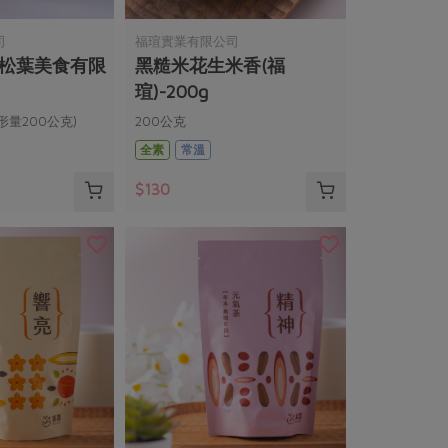
司
福瑄實業有限公司
(松葉美食有限
黑糙米花生米香(福
瑄)-200g
形量200公克)
200公克
全素
常溫
$130