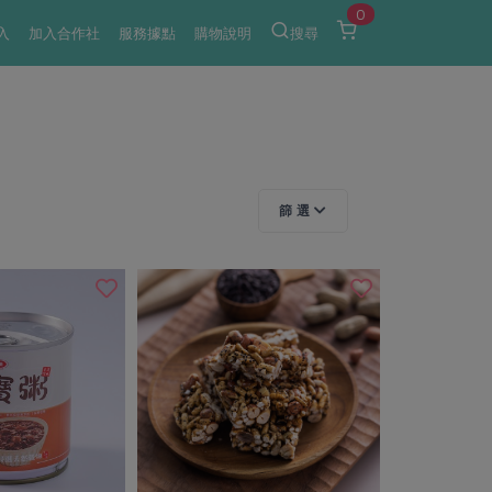
0
入
加入合作社
服務據點
購物說明
搜尋
篩 選