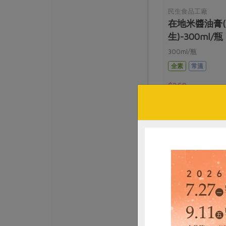
民生食品工廠
在地米醬油膏
生)-300ml/瓶
300ml/瓶
全素
常溫
$360