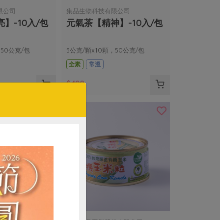
限公司
集品生物科技有限公司
】-10入/包
元氣茶【精神】-10入/包
，50公克/包
5公克/顆x10顆，50公克/包
全素
常溫
$480