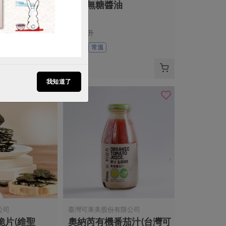
毛豆(看天田)
本土無糖醬油
300毫升
全素
常溫
$340
我知道了
公司
臺灣可果美股份有限公司
脆片(維聖
奧納芮有機番茄汁(台灣可