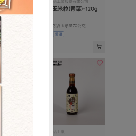
份有限公司
青葉食品工業股份有限公司
葉)-160g
有機玉米粒(青葉)-120g
量100公克)
120公克(含固形量70公克)
全素
常溫
$34
購買
有限公司
民生食品工廠