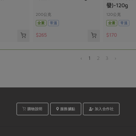
發)-120g
200公克
120公克
全素
常溫
全素
常溫
$265
$170
‹
1
2
3
›
購物說明
服務據點
加入合作社