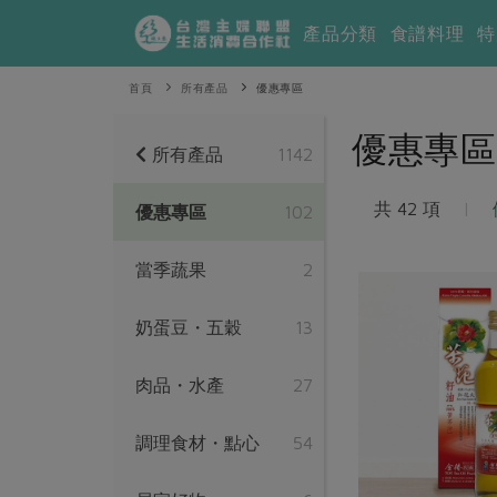
產品分類
食譜料理
特
首頁
所有產品
優惠專區
優惠專區
所有產品
1142
共 42 項
|
優惠專區
102
當季蔬果
2
奶蛋豆・五穀
13
肉品・水產
27
調理食材・點心
54