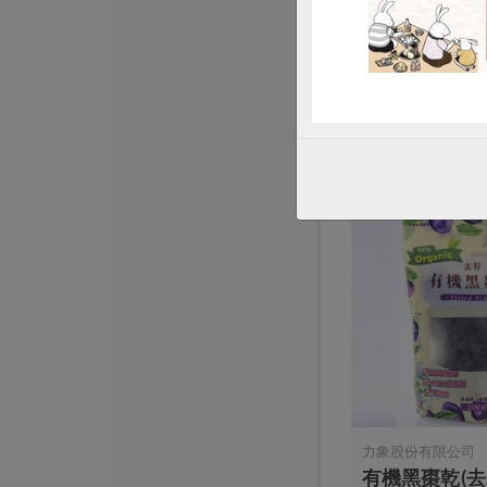
歐特有機十穀
500公克
全素
常溫
$160
力象股份有限公司
有機黑棗乾(去