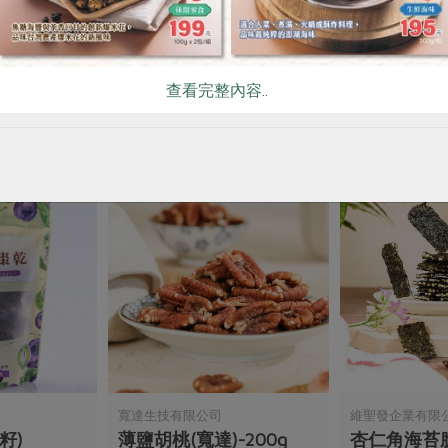
麥片
奧納芮有機紅葡萄汁
有機冷凍鹽味
295 毫升
500公克
查看完整內容..
全素
常溫
全素
冷凍
$55
$145
寬達生技有限公司
維聖發企業有限
籽)
薄鹽胡桃(寬達)-200g
杏仁角海苔