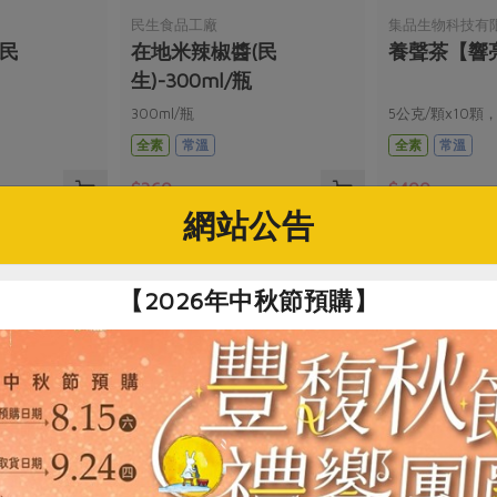
民生食品工廠
集品生物科技有
(民
在地米辣椒醬(民
養聲茶【響亮
生)-300ml/瓶
300ml/瓶
5公克/顆x10顆
全素
常溫
全素
常溫
$360
$400
網站公告
【2026年中秋節預購】