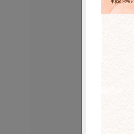
正康食品有限公司
Jacksoy黑豆奶
330毫升
全素
常溫
$20
惜
正原有機國際有限