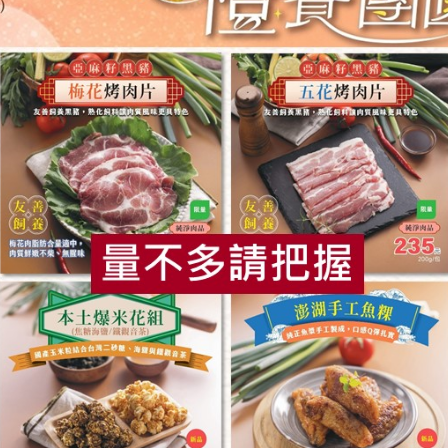
青葉食品工業股份有限公司
青葉食品工業股
330ml
滷雪蓮子(青葉)-170g
雪蓮子麵筋(青
160公克(含固形量100公克)
160公克(含固形
全素
常溫
全素
常溫
$28
$29
食
RPET
食譜
減硝酸鹽
雞蛋
食安
共同
公司
臺灣可果美股份有限公司
看天田友善農食