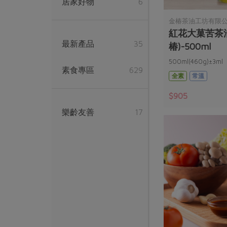
居家好物
6
金椿茶油工坊有限
紅花大菓苦茶
最新產品
35
椿)-500ml
500ml(460g)±3ml
素食專區
629
全素
常溫
$905
樂齡友善
17