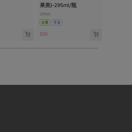
果美)-295ml/瓶
295ml
全素
常溫
$55