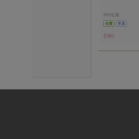
500公克
全素
常溫
$160