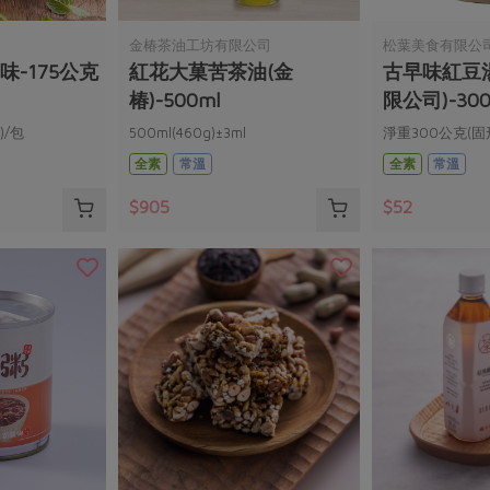
金椿茶油工坊有限公司
松葉美食有限公
味-175公克
紅花大菓苦茶油(金
古早味紅豆
椿)-500ml
限公司)-300
)/包
500ml(460g)±3ml
淨重300公克(固
全素
常溫
全素
常溫
$905
$52