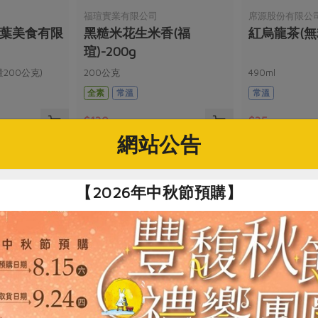
福瑄實業有限公司
席源股份有限公
松葉美食有限
黑糙米花生米香(福
紅烏龍茶(無
瑄)-200g
200公克)
200公克
490ml
全素
常溫
常溫
$130
$35
網站公告
【2026年中秋節預購】