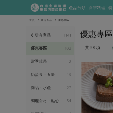
產品分類
食譜料理
特
首頁
所有產品
優惠專區
優惠專區
所有產品
1141
共 58 項
|
優惠專區
102
當季蔬果
2
奶蛋豆・五穀
13
肉品・水產
27
調理食材・點心
54