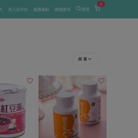
0
入
加入合作社
服務據點
購物說明
搜尋
篩 選