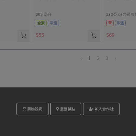
295 毫升
230公克(含固形
全素
常溫
葷
常溫
$55
$69
‹
1
2
3
›
購物說明
服務據點
加入合作社