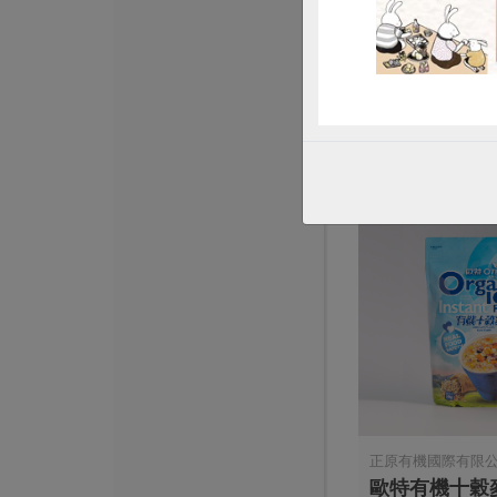
Jacksoy黑豆奶
330毫升
全素
常溫
$20
正原有機國際有限
歐特有機十穀