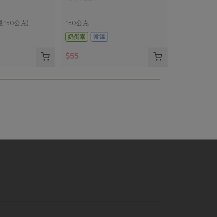
量150公克)
150公克
奶蛋素
常溫
$55