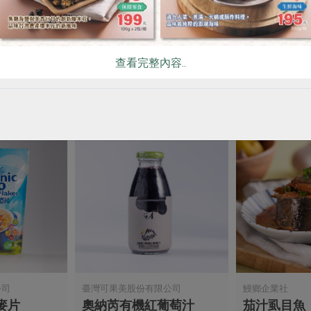
330ml
滷雪蓮子(青葉)-170g
雪蓮子麵筋(青
160公克(含固形量100公克)
160公克(含固形
查看完整內容..
全素
常溫
全素
常溫
$28
$29
公司
臺灣可果美股份有限公司
鰻鄉企業社
麥片
奧納芮有機紅葡萄汁
茄汁虱目魚