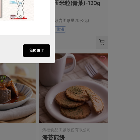
葉)-160g
有機玉米粒(青葉)-120g
量100公克)
120公克(含固形量70公克)
全素
常溫
$34
我知道了
鴻福食品工廠股份有限公司
海苔煎餅