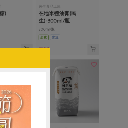
司
民生食品工廠
糖)
在地米醬油膏(民
生)-300ml/瓶
300ml/瓶
全素
常溫
$360