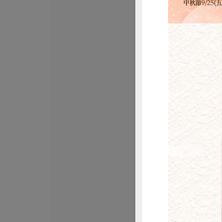
民生食品工廠
在地米辣椒醬
生)-300ml/瓶
300ml/瓶
全素
常溫
$360
惜
正康食品有限公司