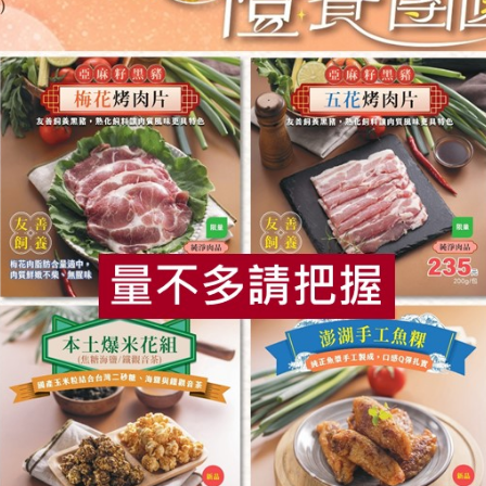
集品生物科技有限公司
集品生物科技有
(民
養聲茶【響亮】-10入/包
元氣茶【精神
5公克/顆x10顆，50公克/包
5公克/顆x10顆
全素
常溫
全素
常溫
$400
$480
食
RPET
食譜
減硝酸鹽
雞蛋
食安
共同
青葉食品工業股份有限公司
青葉食品工業股