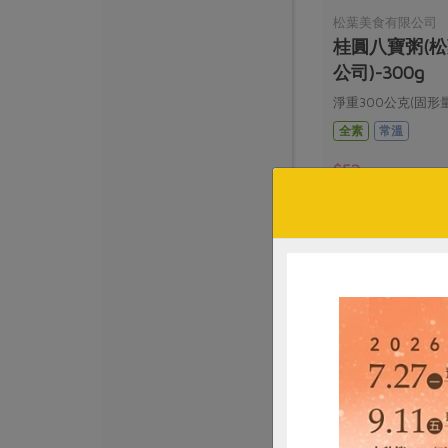
松葉美食有限公司
桂圓八寶粥(
公司)-300g
淨重300公克(固形量
全素
常溫
$52