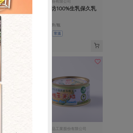
限公司
慕渴股份有限公司
】-10入/包
鮮乳坊100%生乳保久乳
，50公克/包
200毫升/瓶
奶素
常溫
$38
購買
份有限公司
青葉食品工業股份有限公司