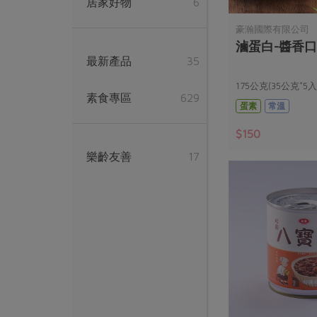
居家好物
6
豪瀚國際有限公司
滷蛋白-醬香口
最新產品
35
175公克(35公克*5入
素食專區
629
蛋素
常溫
$150
樂齡友善
17