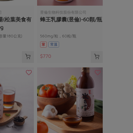
司
昱倫生物科技股份有限公司
湯(松葉美食有
蜂王乳膠囊(昱倫)-60顆/瓶
g
形量180公克)
560mg/粒，60粒/瓶
葷
常溫
$770