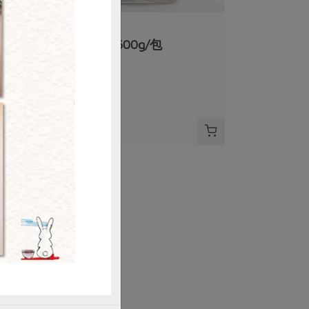
豪紳企業社
包
花豆(豪紳)-600g/包
購買
600公克
全素
常溫
$85