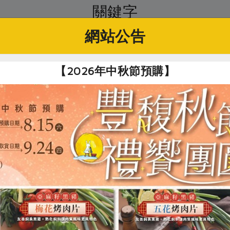
關鍵字
網站公告
# 豪紳
# 胡桃
# 零食
# 核桃
# 堅果醬
【2026年中秋節預購】
你可能有興趣的產品