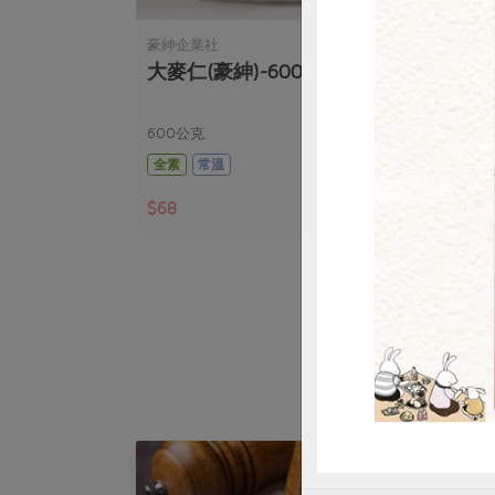
豪紳企業社
豪紳
大麥仁(豪紳)-600g/包
燕麥
惜
600公克
600
全素
常溫
全素
$68
$68