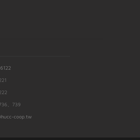
-6122
21
22
36、739
hucc-coop.tw