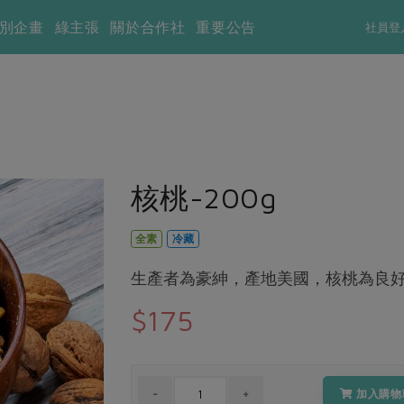
別企畫
綠主張
關於合作社
重要公告
社員登
核桃-200g
全素
冷藏
生產者為豪紳，產地美國，核桃為良
$175
加入購物