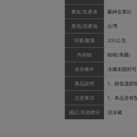
農友/生產者
豪紳企業社
產地/原產地
台灣
淨重/數量
200公克
內容物
核桃(美國)
保存條件
冷藏未開封可
產品說明
1、經低溫烘
注意事項
1、本品含有
備註/其他標示
須冷藏