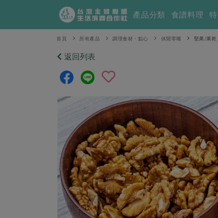
產品分類
食譜料理
特
首頁
所有產品
調理食材・點心
休閒零嘴
堅果/果乾
返回列表