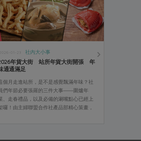
社內大小事
2026-01-23
2026年貨大街 站所年貨大街開張 年
味通通滿足
這個月走進站所，是不是感覺飄滿年味？社
員們年節必要張羅的三件大事――圍爐年
菜、走春禮品，以及必備的涮嘴點心已經上
架囉！由主婦聯盟合作社產品部精心策畫，
串連在地農產、惜食理念與世代記憶中的年
節氛圍，澎湃的品項讓站所化身成充滿人情
味的年貨大街。