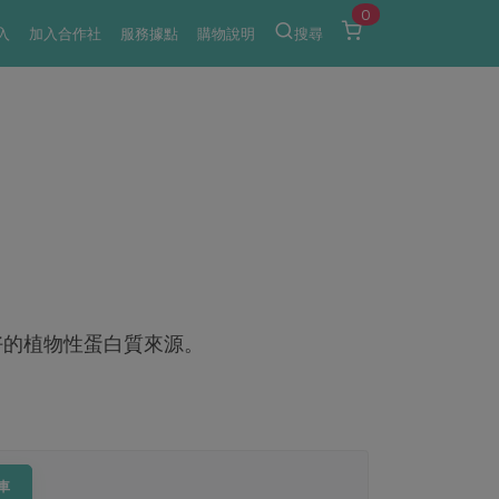
0
入
加入合作社
服務據點
購物說明
搜尋
好的植物性蛋白質來源。
車