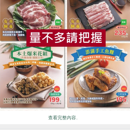
企業社
豪紳企業社
粒(豪紳)-600g/包
優質蕎麥粒(豪紳)-600g/
食
RPET
食譜
減硝酸鹽
雞蛋
食安
共同
公克
600公克
常溫
全素
冷藏
$200
看更多產品
你可能有興趣的食譜
查看完整內容..