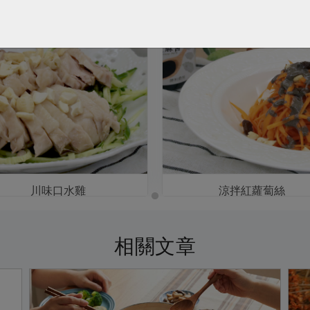
川味口水雞
涼拌紅蘿蔔絲
相關文章