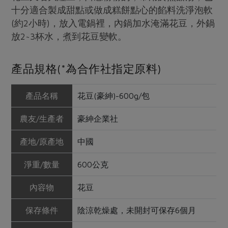
十分適合製成甜點或做成糕餅點心的餡料洗淨泡軟
(約2小時)，放入電鍋裡，內鍋加水淹滿花豆，外鍋
放2~3杯水，煮到花豆變軟。
產品規格(*為合作社指定原料)
產品名稱
花豆(豪紳)-600g/包
農友/生產者
豪紳企業社
產地/原產地
中國
淨重/數量
600公克
內容物
花豆
保存條件
陰涼乾燥處，未開封可保存6個月