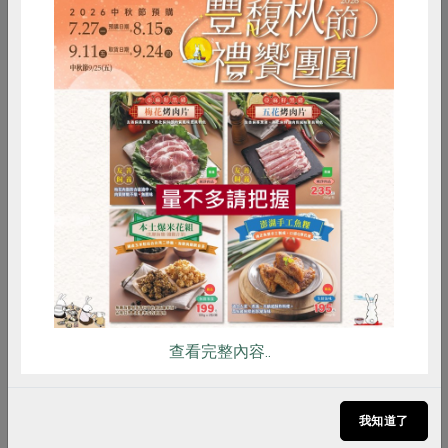
# 豪紳
# 大紅豆
# 花豆
你可能有興趣的產品
惜食
RPET
食譜
減硝酸鹽
雞蛋
食安
共同購買
查看完整內容..
豪紳企業社
豪紳企業社
燕麥粒(豪紳)-600g/包
大麥仁(豪紳)-600g/包
我知道了
600公克
600公克