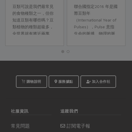
營養
豆類可說是我們最常見
聯合國指定2016 年是國
的食物種類之一，但你
際豆類年
知道豆類有哪些嗎？豆
（International Year of
類植物的種類超級多，
Pulses），Pulse 意指
全世界就有將近兩萬
生命的脈搏、物理的脈
種；有的豆類是作為蔬
衝，複數則是豆類之
菜食用，有的則是因為
意。豆子種類多且曬乾
其含有大量脂肪，便用
後易儲存，是印度、中
來提取油脂供應食用或
東、...
是其他工業、醫療原料
所用。不過這麼多種
豆，其實營養成分卻是
購物說明
服務據點
加入合作社
大有區別呢。
社服資訊
追蹤我們
常見問題
訂閱電子報