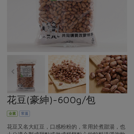
畜產肉類
水產
廚房瑜伽
傳到心坎裡，誠心又澎派
水畜加工品
料理方式
產品檢驗
合作25-經典快閃最後一週
關注議題
烘焙．點心
自主把關
合作25-精選產品第四彈
調理食材・點心
減硝酸鹽
惜食
醬料
檢驗報告
更多當季產品
調味醬料/南北貨
烘焙
非基改運動
支持本土農糧
湯品．鍋物
硝酸鹽檢驗
休閒零嘴
沖泡飲品
廢核運動
能源議題
漬物
議題活動
保健食品
減添加物
減塑減廢
涼拌沙拉
社員權益
主婦聯盟X樂齡網特約優惠案
公益金
食農教育
飲品
居家好物
合作社法規
30%rPET紅烏龍茶
更多議題
美妝保養
個人清潔
社務專區
2024農業發展計畫年度報告
花豆(豪紳)-600g/包
主題食譜
生活者e週報
家庭清潔
織品
選舉專區
更多議題活動
異國料理
日用品
圖書禮品
全素
常溫
綠主張月刊
年菜食譜
防災用品
最新消息
傳到心坎裡，誠心又澎派
花豆又名大紅豆，口感粉粉的，常用於煮甜湯，也
典藏閱覽室
養身食補