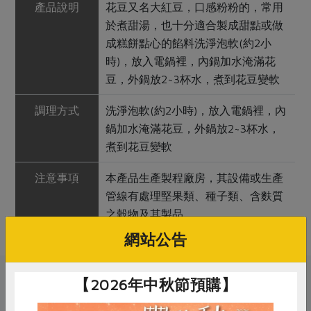
產品說明
花豆又名大紅豆，口感粉粉的，常用
於煮甜湯，也十分適合製成甜點或做
成糕餅點心的餡料洗淨泡軟(約2小
時)，放入電鍋裡，內鍋加水淹滿花
豆，外鍋放2~3杯水，煮到花豆變軟
調理方式
洗淨泡軟(約2小時)，放入電鍋裡，內
鍋加水淹滿花豆，外鍋放2~3杯水，
煮到花豆變軟
注意事項
本產品生產製程廠房，其設備或生產
管線有處理堅果類、種子類、含麩質
之穀物及其製品
網站公告
關鍵字
【2026年中秋節預購】