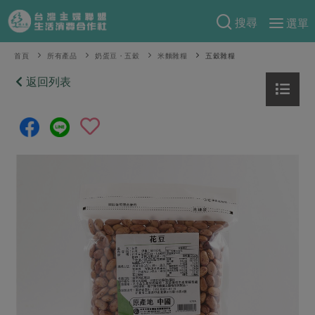
搜尋
選單
產品分類
首頁
所有產品
奶蛋豆・五穀
米麵雜糧
五穀雜糧
當季蔬果
返回列表
食譜料理
一籃菜
當令水果
食材
特別企畫
芽苗類
蕈菇類
米食
預購活動
綠主張
辛香料類
麵食
把最好的台灣味帶回家！
觀點文章
關於合作社
肉食
奶蛋豆・五穀
防災用品預購圓滿結束
主婦食堂
一籃菜真心話
海鮮
蛋
乳製品
認識合作社
重要公告
2026年端午節預購圓滿結束
社內大小事
合作聯合國
常備菜
豆製品
米麵雜糧
關於我們
更多預購活動
產品故事
生活提案
蔬食
合作社組織
肉品・水產
樂齡生活
親子食育
蛋料理
當季產品
員工與求才