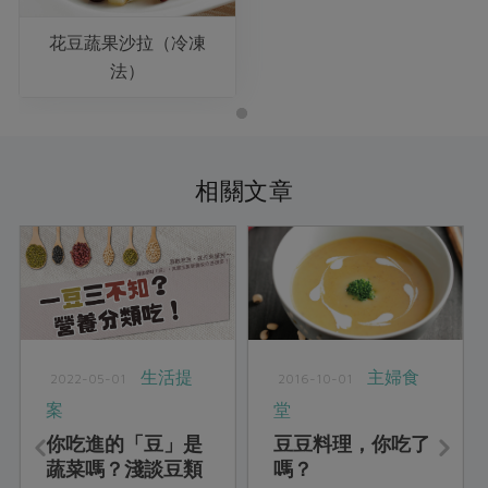
花豆蔬果沙拉（冷凍
法）
相關文章
生活提
主婦食
2022-05-01
2016-10-01
案
堂
你吃進的「豆」是
豆豆料理，你吃了
蔬菜嗎？淺談豆類
嗎？