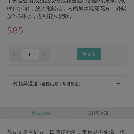
十分適合製成甜點或做成糕餅點心的餡料洗淨泡軟
媒體報導
最新產品
(約2小時)，放入電鍋裡，內鍋加水淹滿花豆，外鍋
節慶大餐
下載專區
放2~3杯水，煮到花豆變軟。
優惠專區
$85
高麗菜海鮮煎餅
地區活動
素食專區
社務會議
地區活動
樂齡友善
活動報下載
加入
付款與運送
（全區供應 | 常溫配送）
產品介紹
訂購須知
花豆又名大紅豆，口感粉粉的，常用於煮甜湯，也