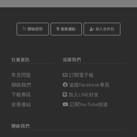
的孩子陪同媽媽一起參
將這一年一次、短暫而
與。於是，苓雅綠食之
美好的自然滋味封存進
「大大小小同樂敲青
甕裡吧！
梅」，就在苓雅站寬廣
的二樓教室熱鬧展開。
購物說明
服務據點
加入合作社
社服資訊
追蹤我們
常見問題
訂閱電子報
聯絡我們
追蹤Facebook專頁
下載專區
加入LINE好友
友善連結
訂閱YouTube頻道
聯絡我們