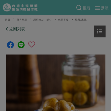
搜尋
選單
產品分類
首頁
所有產品
調理食材・點心
休閒零嘴
堅果/果乾
當季蔬果
返回列表
食譜料理
一籃菜
當令水果
食材
特別企畫
芽苗類
蕈菇類
米食
預購活動
綠主張
辛香料類
麵食
把最好的台灣味帶回家！
觀點文章
關於合作社
肉食
奶蛋豆・五穀
防災用品預購圓滿結束
主婦食堂
一籃菜真心話
海鮮
蛋
乳製品
認識合作社
重要公告
2026年端午節預購圓滿結束
社內大小事
合作聯合國
常備菜
豆製品
米麵雜糧
關於我們
更多預購活動
產品故事
生活提案
蔬食
合作社組織
肉品・水產
樂齡生活
親子食育
蛋料理
當季產品
員工與求才