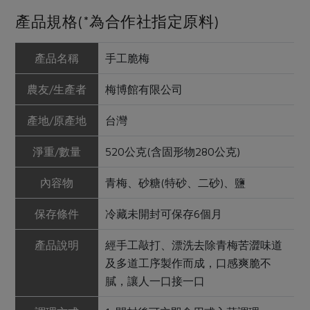
產品規格(*為合作社指定原料)
產品名稱
手工脆梅
農友/生產者
梅博館有限公司
產地/原產地
台灣
淨重/數量
520公克(含固形物280公克)
內容物
青梅、砂糖(特砂、二砂)、鹽
保存條件
冷藏未開封可保存6個月
產品說明
經手工敲打、漂洗去除青梅苦澀味道
及多道工序製作而成，口感爽脆不
膩，讓人一口接一口