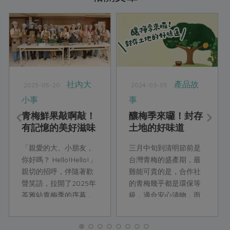
社內大
產品故
2025-05-20
2024-03-05
小事
事
青梅鮮果敲啊敲！
釀梅季來囉！封存
有記憶的美好滋味
土地的好味道
「親愛的大、小朋友，
三月中旬到清明節前是
你好嗎？ Hello!Hello!」
台灣青梅的盛產期，最
親切的招呼，伴隨著歡
難能可貴的是，合作社
聲笑語，拉開了2025年
的青梅幾乎都是環保等
苓雅站青梅季的序幕，
級，適合安心漬物，而
與以往不同的是，時值
且不同時期的梅子熟度
週三，增加了四位學齡
適合不同釀作手法，快