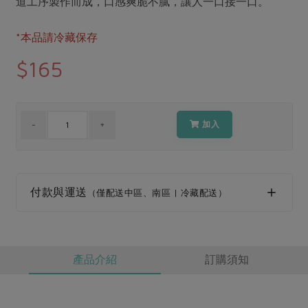
道工序製作而成，口感爽脆不膩，讓人一口接一口。
媒體報導
最新產品
節慶大餐
下載專區
*本品請冷藏保存
優惠專區
$165
高麗菜海鮮煎餅
地區活動
素食專區
社務會議
地區活動
樂齡友善
活動報下載
加入
付款與運送
（僅配送中區、南區 | 冷藏配送）
產品介紹
訂購須知