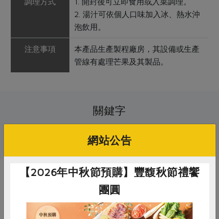
調理方式
1. 開封後可立即食用或入菜調理。
2. 湯汁可依個人口味加入冰、熱水沖
泡飲用。
注意事項
本產品生產製程廠房，其設備或生產
管線有處理芒果及其製品。
關鍵字
# 梅博館
# 青梅季
# 梅子
網站公告
【2026年中秋節預購】豐馥秋節禮饗
你可能有興趣的產品
團圓