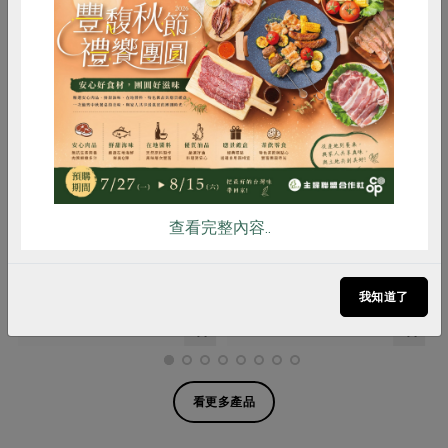
惜食
RPET
食譜
減硝酸鹽
雞蛋
食安
共同購買
梅博館有限公司
梅博館有限公司
紅玉茶梅
紫蘇梅-700g
查看完整內容..
520公克(含固形量280公克)
700公克
(內含固形物450公克)
全素
常溫
全素
常溫
我知道了
$205
$265
看更多產品