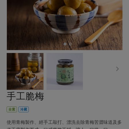
畜產肉類
水產
廚房瑜伽
傳到心坎裡，誠心又澎派
水畜加工品
料理方式
產品檢驗
合作25-經典快閃最後一週
關注議題
烘焙．點心
自主把關
合作25-精選產品第四彈
調理食材・點心
減硝酸鹽
惜食
醬料
檢驗報告
更多當季產品
調味醬料/南北貨
烘焙
非基改運動
支持本土農糧
湯品．鍋物
硝酸鹽檢驗
休閒零嘴
沖泡飲品
廢核運動
能源議題
漬物
議題活動
保健食品
減添加物
減塑減廢
涼拌沙拉
社員權益
主婦聯盟X樂齡網特約優惠案
公益金
食農教育
飲品
居家好物
合作社法規
30%rPET紅烏龍茶
更多議題
美妝保養
個人清潔
社務專區
2024農業發展計畫年度報告
手工脆梅
主題食譜
生活者e週報
家庭清潔
織品
選舉專區
更多議題活動
異國料理
日用品
圖書禮品
全素
冷藏
綠主張月刊
年菜食譜
防災用品
最新消息
傳到心坎裡，誠心又澎派
使用青梅製作、經手工敲打、漂洗去除青梅苦澀味道及多
典藏閱覽室
養身食補