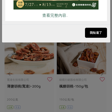
查看完整內容..
你可能有興趣的產品
我知道了
寬達生技有限公司
樹窩行銷股份有限公司
薄鹽胡桃(寬達)-200g
楓糖胡桃-150g/包
200公克
150公克/包
全素
常溫
全素
常溫