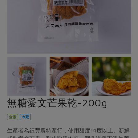
畜產肉類
水產
廚房瑜伽
合作25-經典快閃最後一週
水畜加工品
料理方式
產品檢驗
合作25-精選產品第四彈
關注議題
烘焙．點心
自主把關
合作25-精選產品第三彈
調理食材・點心
減硝酸鹽
惜食
醬料
檢驗報告
更多當季產品
調味醬料/南北貨
烘焙
非基改運動
支持本土農糧
湯品．鍋物
硝酸鹽檢驗
休閒零嘴
沖泡飲品
廢核運動
能源議題
漬物
議題活動
保健食品
減添加物
減塑減廢
涼拌沙拉
社員權益
主婦聯盟X樂齡網特約優惠案
公益金
食農教育
飲品
居家好物
合作社法規
30%rPET紅烏龍茶
更多議題
美妝保養
個人清潔
社務專區
2024農業發展計畫年度報告
無糖愛文芒果乾-200g
主題食譜
生活者e週報
家庭清潔
織品
選舉專區
更多議題活動
異國料理
日用品
圖書禮品
全素
冷藏
綠主張月刊
年菜食譜
防災用品
最新消息
把最好的台灣味帶回家！
生產者為鈺豐農特產行，使用甜度14度以上、新鮮
典藏閱覽室
養身食補