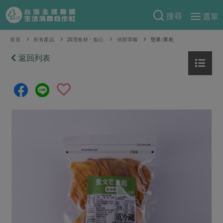
搜尋
選單
產品分類
首頁
所有產品
調理食材・點心
休閒零嘴
堅果/果乾
當季蔬果
返回列表
食譜料理
一籃菜
當令水果
食材
特別企畫
芽苗類
蕈菇類
米食
預購活動
綠主張
辛香料類
麵食
把最好的台灣味帶回家！
觀點文章
關於合作社
肉食
奶蛋豆・五穀
防災用品預購圓滿結束
主婦食堂
一籃菜真心話
海鮮
蛋
乳製品
認識合作社
重要公告
2026年端午節預購圓滿結束
社內大小事
合作聯合國
常備菜
豆製品
米麵雜糧
關於我們
更多預購活動
產品故事
生活提案
蔬食
合作社組織
肉品・水產
樂齡生活
親子食育
蛋料理
當季產品
員工與求才