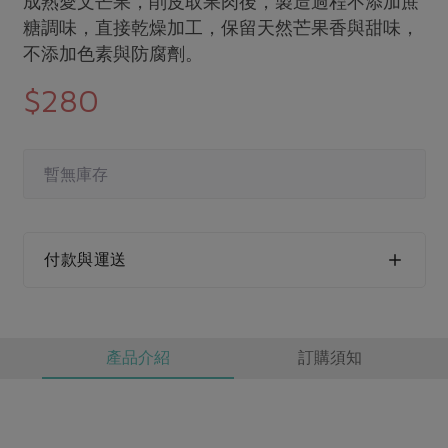
成熟愛文芒果，削皮取果肉後，製造過程不添加蔗
媒體報導
最新產品
糖調味，直接乾燥加工，保留天然芒果香與甜味，
節慶大餐
下載專區
不添加色素與防腐劑。
優惠專區
$280
高麗菜海鮮煎餅
地區活動
素食專區
社務會議
地區活動
樂齡友善
暫無庫存
活動報下載
付款與運送
產品介紹
訂購須知