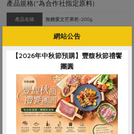
產品規格(*為合作社指定原料)
產品名稱
無糖愛文芒果乾-200g
農友/生產者
鈺豐農特產行(賴永坤)
網站公告
產地/原產地
台灣
【2026年中秋節預購】豐馥秋節禮饗
淨重/數量
200公克
團圓
內容物
新鮮芒果
保存條件
冷藏未拆封可保存12個月
產品說明
不添加色素與防腐劑
惜食
RPET
食譜
減硝酸鹽
注意事項
1.本品含有芒果，對其過敏者請勿食
雞蛋
食安
共同購買
用 2.內附保鮮劑，避免誤食