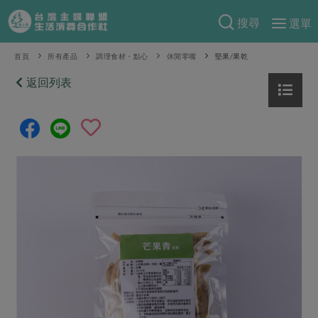
搜尋
選單
產品分類
首頁
所有產品
調理食材・點心
休閒零嘴
堅果/果乾
當季蔬果
返回列表
食譜料理
一籃菜
當令水果
食材
特別企畫
芽苗類
蕈菇類
米食
預購活動
綠主張
辛香料類
麵食
把最好的台灣味帶回家！
觀點文章
關於合作社
肉食
奶蛋豆・五穀
防災用品預購圓滿結束
主婦食堂
一籃菜真心話
海鮮
蛋
乳製品
認識合作社
重要公告
2026年端午節預購圓滿結束
社內大小事
合作聯合國
常備菜
豆製品
米麵雜糧
關於我們
更多預購活動
產品故事
生活提案
蔬食
合作社組織
肉品・水產
樂齡生活
親子食育
蛋料理
當季產品
員工與求才