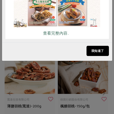
用 2. 內附保鮮劑，避免誤食 3. 須冷
藏
查看完整內容..
你可能有興趣的產品
我知道了
寬達生技有限公司
樹窩行銷股份有限公司
薄鹽胡桃(寬達)-200g
楓糖胡桃-150g/包