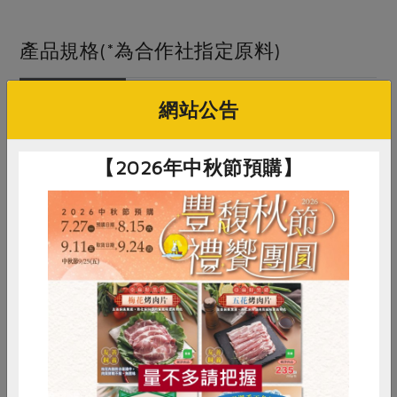
產品規格(*為合作社指定原料)
產品名稱
芒果青(情人果乾)-200g
網站公告
農友/生產者
鈺豐農特產行(賴永坤)
【2026年中秋節預購】
產地/原產地
台灣
淨重/數量
200公克
內容物
土芒果(幼果)、食鹽、特砂
保存條件
冷藏未開封可保存12個月
惜食
RPET
食譜
減硝酸鹽
產品說明
不添加色素與防腐劑
雞蛋
食安
共同購買
注意事項
1. 本品含有芒果，對其過敏者請勿食