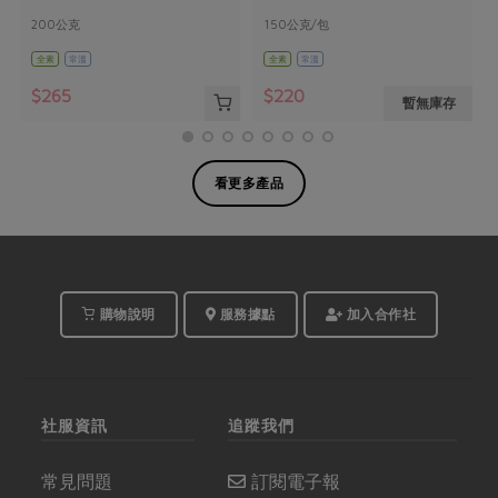
200公克
150公克/包
全素
常溫
全素
常溫
$265
$220
暫無庫存
看更多產品
購物說明
服務據點
加入合作社
社服資訊
追蹤我們
常見問題
訂閱電子報