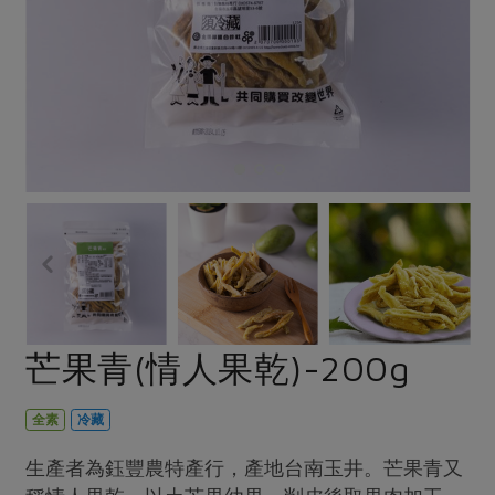
畜產肉類
水產
廚房瑜伽
合作25-經典快閃最後一週
水畜加工品
料理方式
產品檢驗
合作25-精選產品第四彈
關注議題
烘焙．點心
自主把關
合作25-精選產品第三彈
調理食材・點心
減硝酸鹽
惜食
醬料
檢驗報告
更多當季產品
調味醬料/南北貨
烘焙
非基改運動
支持本土農糧
湯品．鍋物
硝酸鹽檢驗
休閒零嘴
沖泡飲品
廢核運動
能源議題
漬物
議題活動
保健食品
減添加物
減塑減廢
涼拌沙拉
社員權益
主婦聯盟X樂齡網特約優惠案
公益金
食農教育
飲品
居家好物
合作社法規
30%rPET紅烏龍茶
更多議題
美妝保養
個人清潔
社務專區
2024農業發展計畫年度報告
芒果青(情人果乾)-200g
主題食譜
生活者e週報
家庭清潔
織品
選舉專區
更多議題活動
異國料理
日用品
圖書禮品
全素
冷藏
綠主張月刊
年菜食譜
防災用品
最新消息
把最好的台灣味帶回家！
生產者為鈺豐農特產行，產地台南玉井。芒果青又
典藏閱覽室
養身食補