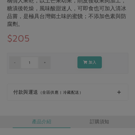
稱情人果乾，以土芒果幼果，削皮後取果肉加工，
媒體報導
最新產品
糖漬後乾燥，風味酸甜迷人，可即食也可加入清冰
節慶大餐
下載專區
品嘗，是極具台灣鄉土味的蜜餞；不添加色素與防
優惠專區
腐劑。
高麗菜海鮮煎餅
地區活動
$205
素食專區
社務會議
地區活動
樂齡友善
活動報下載
加入
付款與運送
（全區供應 | 冷藏配送）
產品介紹
訂購須知