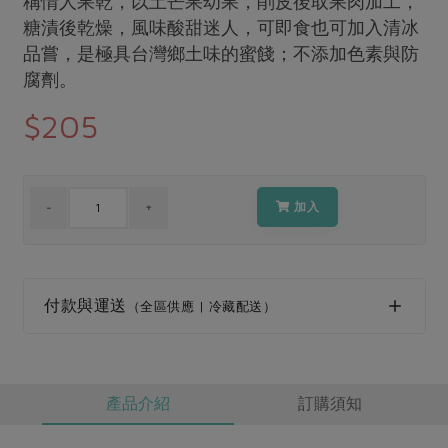
稱情人果乾，以土芒果幼果，削皮後取果肉加工，
媒體報導
最新產品
糖漬後乾燥，風味酸甜迷人，可即食也可加入清冰
節慶大餐
下載專區
品嘗，是極具台灣鄉土味的蜜餞；不添加色素與防
優惠專區
腐劑。
高麗菜海鮮煎餅
地區活動
$205
素食專區
社務會議
地區活動
樂齡友善
活動報下載
加入
付款與運送
（全區供應 | 冷藏配送）
產品介紹
訂購須知