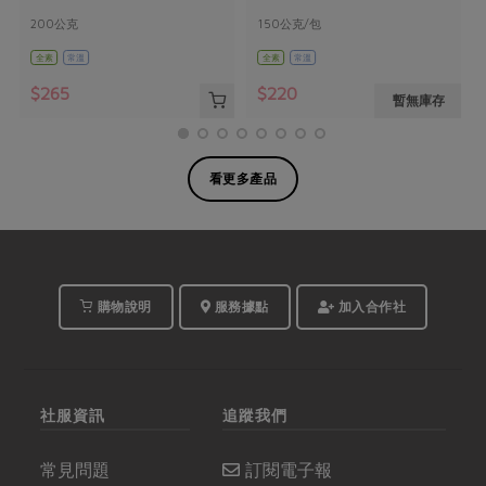
200公克
150公克/包
全素
常溫
全素
常溫
$265
$220
暫無庫存
看更多產品
購物說明
服務據點
加入合作社
社服資訊
追蹤我們
常見問題
訂閱電子報