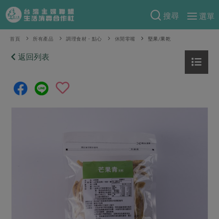
搜尋
選單
產品分類
首頁
所有產品
調理食材・點心
休閒零嘴
堅果/果乾
當季蔬果
返回列表
食譜料理
一籃菜
當令水果
食材
特別企畫
芽苗類
蕈菇類
米食
預購活動
綠主張
辛香料類
麵食
把最好的台灣味帶回家！
觀點文章
關於合作社
肉食
奶蛋豆・五穀
防災用品預購圓滿結束
主婦食堂
一籃菜真心話
海鮮
蛋
乳製品
認識合作社
重要公告
2026年端午節預購圓滿結束
社內大小事
合作聯合國
常備菜
豆製品
米麵雜糧
關於我們
更多預購活動
產品故事
生活提案
蔬食
合作社組織
肉品・水產
樂齡生活
親子食育
蛋料理
當季產品
員工與求才