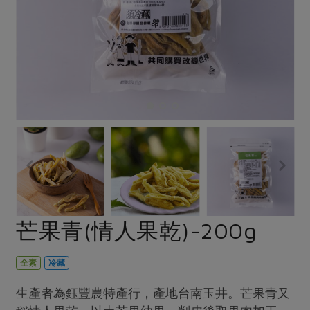
畜產肉類
水產
廚房瑜伽
傳到心坎裡，誠心又澎派
水畜加工品
料理方式
產品檢驗
合作25-經典快閃最後一週
關注議題
烘焙．點心
自主把關
合作25-精選產品第四彈
調理食材・點心
減硝酸鹽
惜食
醬料
檢驗報告
更多當季產品
調味醬料/南北貨
烘焙
非基改運動
支持本土農糧
湯品．鍋物
硝酸鹽檢驗
休閒零嘴
沖泡飲品
廢核運動
能源議題
漬物
議題活動
保健食品
減添加物
減塑減廢
涼拌沙拉
社員權益
主婦聯盟X樂齡網特約優惠案
公益金
食農教育
飲品
居家好物
合作社法規
30%rPET紅烏龍茶
更多議題
美妝保養
個人清潔
社務專區
2024農業發展計畫年度報告
芒果青(情人果乾)-200g
主題食譜
生活者e週報
家庭清潔
織品
選舉專區
更多議題活動
異國料理
日用品
圖書禮品
全素
冷藏
綠主張月刊
年菜食譜
防災用品
最新消息
傳到心坎裡，誠心又澎派
生產者為鈺豐農特產行，產地台南玉井。芒果青又
典藏閱覽室
養身食補