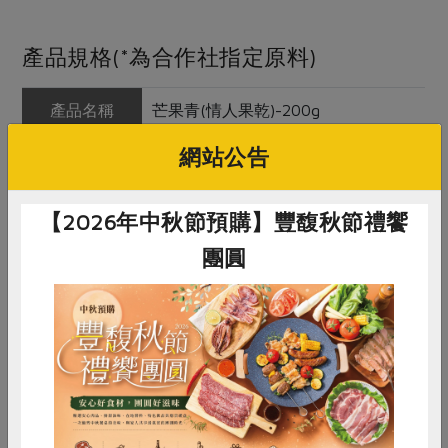
產品規格(*為合作社指定原料)
產品名稱
芒果青(情人果乾)-200g
網站公告
農友/生產者
鈺豐農特產行(賴永坤)
產地/原產地
台灣
【2026年中秋節預購】豐馥秋節禮饗
淨重/數量
200公克
團圓
內容物
土芒果(幼果)、食鹽、特砂
保存條件
冷藏未開封可保存12個月
惜食
RPET
食譜
減硝酸鹽
產品說明
不添加色素與防腐劑
雞蛋
食安
共同購買
注意事項
1. 本品含有芒果，對其過敏者請勿食