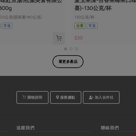
味紅豆湯(松葉美食有限公
愛玉果凍-百香果椰果口味
300g
喜)-130公克/杯
00公克(固形量180公克)
130公克/杯
常溫
全素
常溫
$30
看更多產品
購物說明
服務據點
加入合作社
追蹤我們
聯絡我們