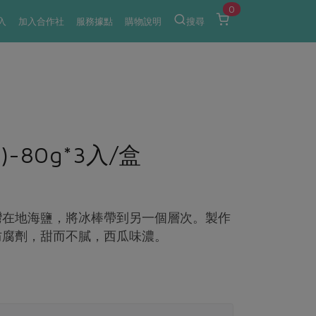
0
入
加入合作社
服務據點
購物說明
搜尋
80g*3入/盒
灣在地海鹽，將冰棒帶到另一個層次。製作
防腐劑，甜而不膩，西瓜味濃。