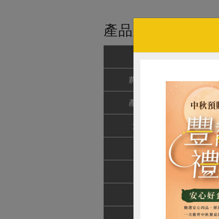
產品規格(*為合作
產品名稱
海鹽西
農友/生產者
春一
產地/原產地
台灣
淨重/數量
80公
內容物
西瓜
保存條件
12個
產品說明
選用
注意事項
本產
惜