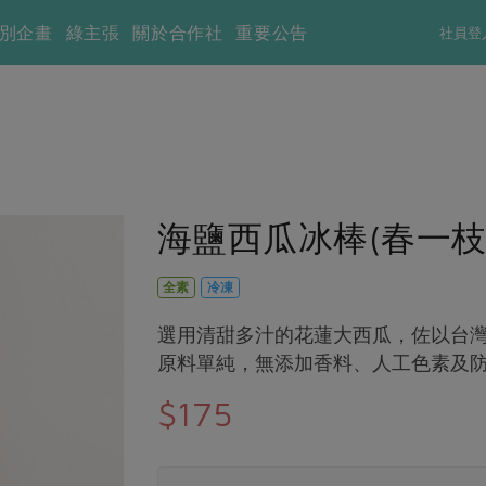
別企畫
綠主張
關於合作社
重要公告
社員登
海鹽西瓜冰棒(春一枝)-
全素
冷凍
選用清甜多汁的花蓮大西瓜，佐以台
原料單純，無添加香料、人工色素及
$175