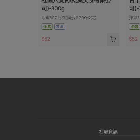
0g
桂圓八寶粥(松葉美食有限公
古早
司)-300g
司)-
淨重300公克(固形量200公克)
淨重3
全素
常溫
全素
$52
$52
社服資訊