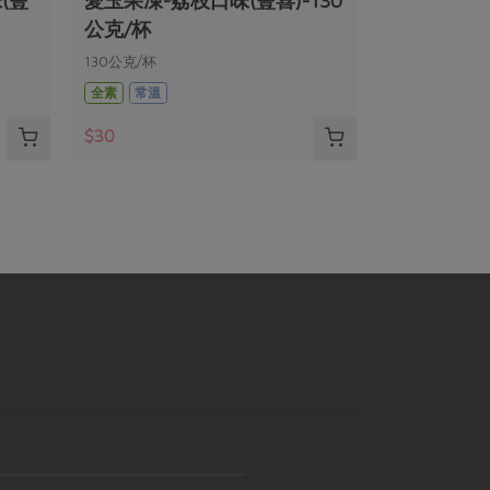
(豐
愛玉果凍-荔枝口味(豐喜)-130
公克/杯
130公克/杯
全素
常溫
$30