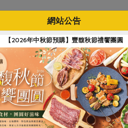
社指定原料)
網站公告
瓜冰棒(春一枝)-80g*3入/盒
【2026年中秋節預購】豐馥秋節禮饗團圓
枝有限公司
克 /枝 × 3入
、水、特砂、海鹽
月(須冷凍於-18℃以下)
花蓮大西瓜佐以海鹽，消暑又解渴
品生產製程廠房，其設備亦有生產芒果，易過敏體質請留意
食
RPET
食譜
減硝酸鹽
雞蛋
食安
共同