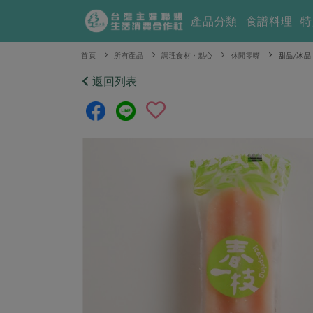
產品分類
食譜料理
特
首頁
所有產品
調理食材・點心
休閒零嘴
甜品/冰品
返回列表