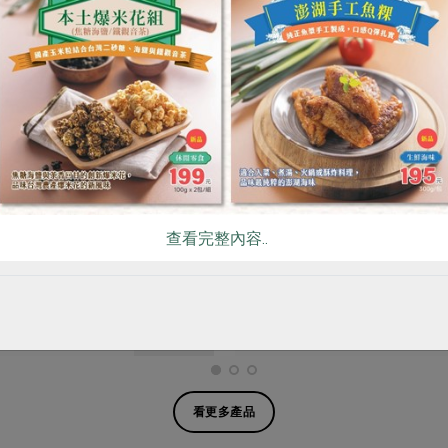
責任台北市智立勞動合作社
保證責任嘉義縣嘉鹿果菜生產合作
圓-200g
冷凍芋頭塊-600g
查看完整內容..
公克
600公克
冷凍
全素
冷凍
$115
暫無庫存
看更多產品