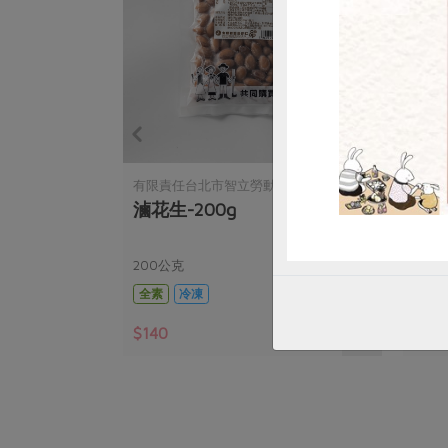
合作社
有限責任台北市智立勞動合作社
有限
滷花生-200g
地瓜
200公克
200
全素
冷凍
全素
$140
$85
暫無庫存