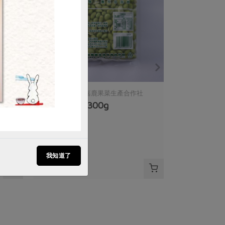
社
保證責任嘉義縣嘉鹿果菜生產合作社
冷凍毛豆仁-300g
300公克
全素
冷凍
我知道了
$80