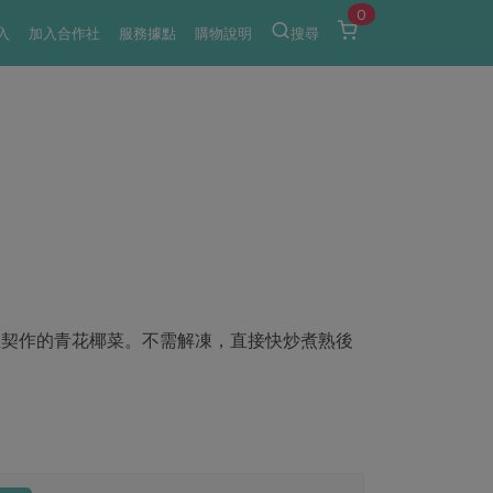
0
入
加入合作社
服務據點
購物說明
搜尋
社契作的青花椰菜。不需解凍，直接快炒煮熟後