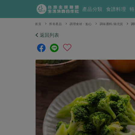
產品分類
食譜料理
特
首頁
所有產品
調理食材・點心
調味醬料/南北貨
調
返回列表