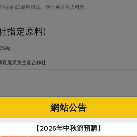
留原始的口感與風味。適合用於各式料理。
社指定原料)
50g
縣嘉鹿果菜生產合作社
網站公告
存12個月
【2026年中秋節預購】
作之青花椰菜，品質好、鮮度高。本品鮮採後迅速截切、殺菁並