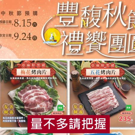
，直接快炒或加入湯中煮熟即可食用。
關鍵字
# 合作社介紹
# 生產合作社
你可能有興趣的產品
食
RPET
食譜
減硝酸鹽
雞蛋
食安
共同