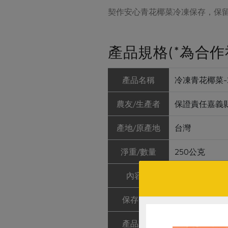
契作安心青花椰菜冷凍保存，保
產品規格(*為合作
產品名稱
冷凍青花椰菜-2
農友/生產者
保證責任嘉義
產地/原產地
台灣
淨重/數量
250公克
內容物
青花椰菜
保存條件
冷凍未開封可保
產品說明
採用生產者契