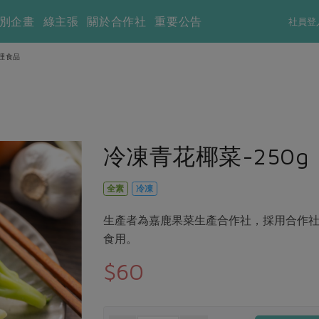
別企畫
綠主張
關於合作社
重要公告
社員登
理食品
冷凍青花椰菜-250g
全素
冷凍
生產者為嘉鹿果菜生產合作社，採用合作
食用。
$60