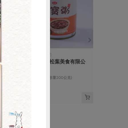
購買
松葉美食有限公司
桂圓八寶粥(松葉美食有限公
司)-300g
淨重300公克(固形量200公克)
全素
常溫
$52