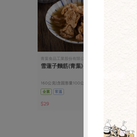
惜
青葉食品工業股份有限公司
青葉
0ml
雪蓮子麵筋(青葉)-160g
有機
160公克(含固形量100公克)
120
全素
常溫
全素
$29
$34