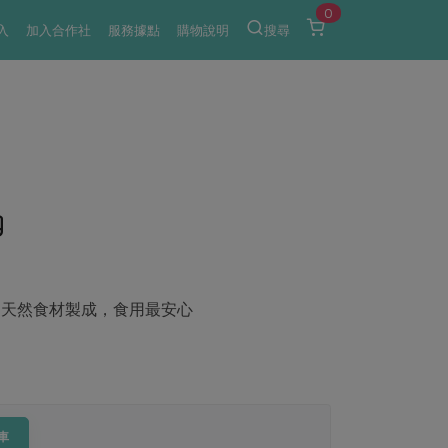
0
入
加入合作社
服務據點
購物說明
搜尋
g
用天然食材製成，食用最安心
車