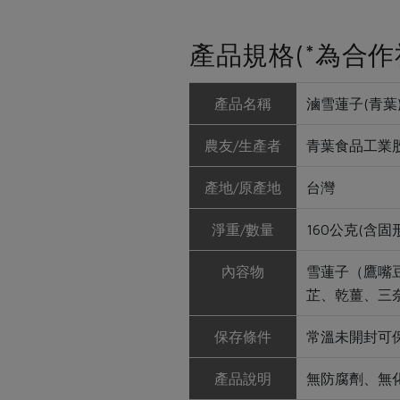
產品規格(*為合作
產品名稱
滷雪蓮子(青葉)-
農友/生產者
青葉食品工業
產地/原產地
台灣
淨重/數量
160公克(含固
內容物
雪蓮子（鷹嘴
芷、乾薑、三
保存條件
常溫未開封可保
產品說明
無防腐劑、無