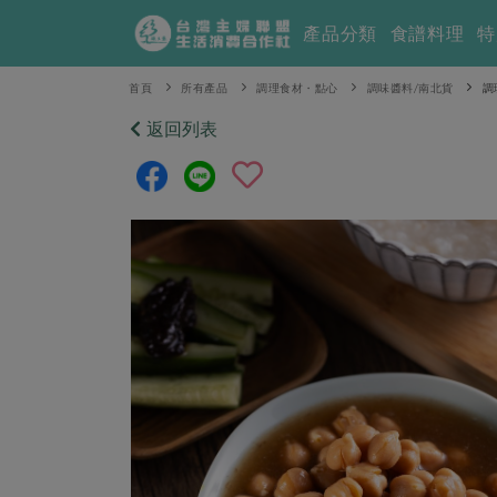
產品分類
食譜料理
特
首頁
所有產品
調理食材・點心
調味醬料/南北貨
調
返回列表