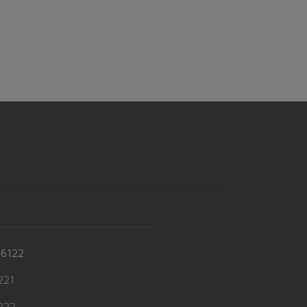
-6122
21
22