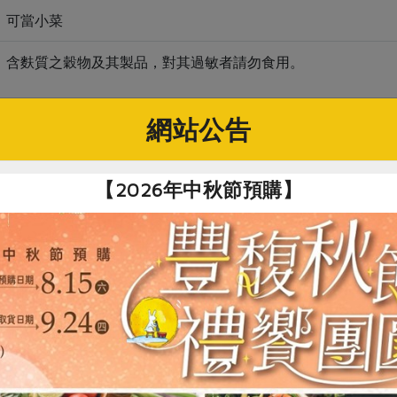
，可當小菜
、含麩質之穀物及其製品，對其過敏者請勿食用。
網站公告
關鍵字
【2026年中秋節預購】
# 青葉
# 防災食品
# 罐頭
# 即食料理
你可能有興趣的產品