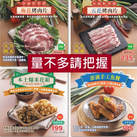
食
RPET
食譜
減硝酸鹽
雞蛋
食安
共同
食品工業股份有限公司
生發號農產有限公司
玉米粒(青葉)-120g
阿薩姆茶葉蛋
公克(含固形量70公克)
350公克/6粒/包
常溫
蛋素
常溫
$125
看更多產品