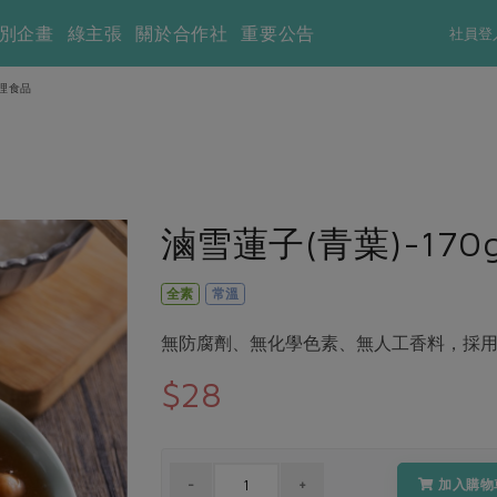
別企畫
綠主張
關於合作社
重要公告
社員登
理食品
滷雪蓮子(青葉)-170
全素
常溫
無防腐劑、無化學色素、無人工香料，採
$28
加入購物