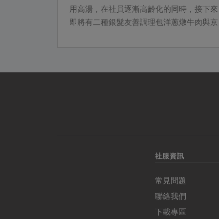
用高湯，在社員逐漸高齡化的同時，接下來
即將有二種銀髮友善調理包洋蔥燉牛肉與京
醬燒肉上架，這次，先來了解這二種調理包
的背後故事吧！
社服資訊
常見問題
聯絡我們
下載專區