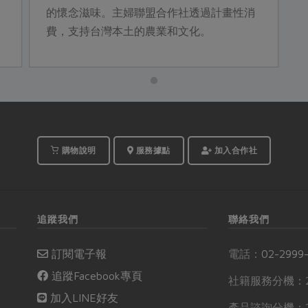
的懷念滋味。主婦聯盟合作社透過計畫性消
費，支持台灣本土的農業和文化。
購物說明
服務據點
加入合作社
追蹤我們
聯絡我們
訂閱電子報
電話：
02-2999
追蹤Facebook專頁
社籍服務分機：2
加入LINE好友
產品諮詢分機：2