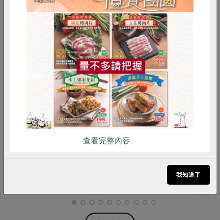
惜食
RPET
食譜
減硝酸鹽
雞蛋
食安
共同購買
隆谷科技農業股份有限公司
集昌股份有限公司
新鮮白木耳(環保級)隆
白木耳-120g
谷-200g/包
查看完整內容..
200公克
120公克
全素
環保級
冷藏
全素
常溫
我知道了
$98
$195