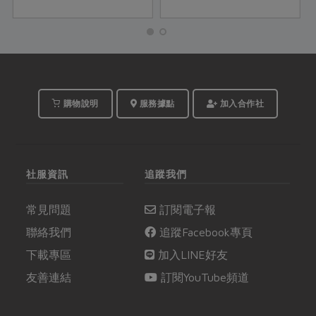
秀梅和Masaco更將幾款
以色彩鮮明的擺盤設
常見的冬季飲品甜湯，
計，融合呈現出Fusion
做出倍加豐富的滋味！
cuisine 無國界料理的菜
季節盛產的鮮果、各式
餚，為即將降溫的季節
各樣的果乾、Q 嫩的新
端出一桌賞心悅目溫暖
鮮木耳，以及有燻焙香
身心的好料。
氣的桂圓，在她們巧妙
購物說明
服務據點
加入合作社
地運用下，都成為風味
與口感的最佳主角。
社服資訊
追蹤我們
常見問題
訂閱電子報
聯絡我們
追蹤Facebook專頁
下載專區
加入LINE好友
友善連結
訂閱YouTube頻道