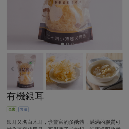
畜產肉類
水產
廚房瑜伽
傳到心坎裡，誠心又澎派
水畜加工品
料理方式
產品檢驗
合作25-經典快閃最後一週
關注議題
烘焙．點心
自主把關
合作25-精選產品第四彈
調理食材・點心
減硝酸鹽
惜食
醬料
檢驗報告
更多當季產品
調味醬料/南北貨
烘焙
非基改運動
支持本土農糧
湯品．鍋物
硝酸鹽檢驗
休閒零嘴
沖泡飲品
廢核運動
能源議題
漬物
議題活動
保健食品
減添加物
減塑減廢
涼拌沙拉
社員權益
主婦聯盟X樂齡網特約優惠案
公益金
食農教育
飲品
居家好物
合作社法規
30%rPET紅烏龍茶
更多議題
美妝保養
個人清潔
社務專區
2024農業發展計畫年度報告
有機銀耳
主題食譜
生活者e週報
家庭清潔
織品
選舉專區
更多議題活動
異國料理
日用品
圖書禮品
全素
常溫
綠主張月刊
年菜食譜
防災用品
最新消息
傳到心坎裡，誠心又澎派
銀耳又名白木耳，含豐富的多醣體，滿滿的膠質可
典藏閱覽室
養身食補