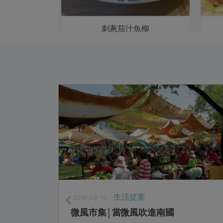
膽下巴
刺蔥茄汁魚柳
生活提案
2015-03-10
微風市集│當微風吹進南國