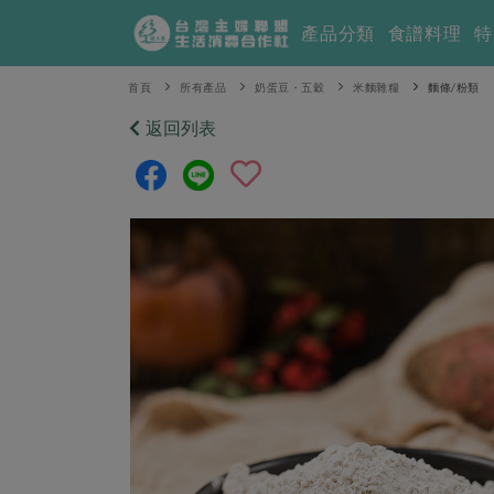
產品分類
食譜料理
特
首頁
所有產品
奶蛋豆・五穀
米麵雜糧
麵條/粉類
返回列表