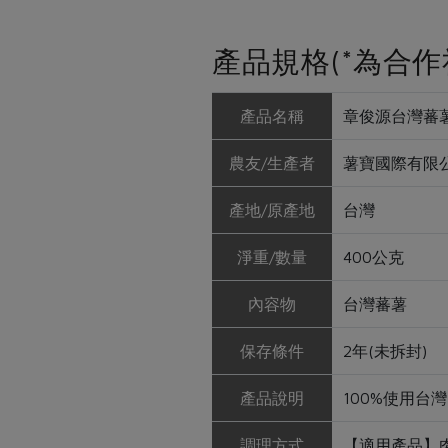
產品規格(*為合作
產品名稱
章俊源台灣蕃薯
農友/生產者
薯寶國際有限公
產地/原產地
台灣
淨重/數量
400公克
內容物
台灣蕃薯
保存條件
2年(未拆封)
產品說明
100%使用台
調理方式
【適用產品】肉