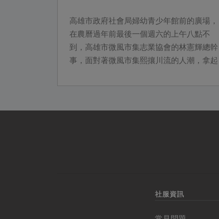
高雄市政府社會局婦幼青少年館前的廣場，
在農曆過年前最後一個週六的上午八點不
到，高雄市微風市集志業協會的林憲輝總幹
事，面對著微風市集熙攘川流的人潮，拿起
麥克風大聲地放送著。接下來，他每隔一段
時間，...
社服資訊
常見問題