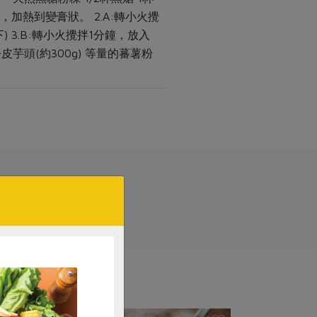
，加熱到變膏狀。 2.A:轉小火攪
3.B:轉小火攪拌1分鐘，放入
芋頭(約300g) 等量的蕃薯粉