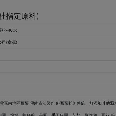
社指定原料)
粉-400g
司(章源)
灣雲嘉南地區蕃薯 傳統古法製作 純蕃薯粉無修飾、無添加其他澱
圓、粉粿、蚵仔煎、芋圓、手工粉圓、芡類、酥炸類、豆花..等 天