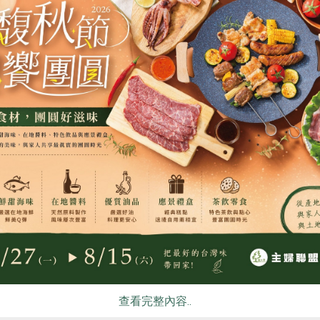
食
RPET
食譜
減硝酸鹽
雞蛋
食安
共同
卿
豪紳企業社
金粉-300g
鬆餅粉-400g
公克
400公克
常溫
全素
冷藏
5
$54
查看完整內容..
暫