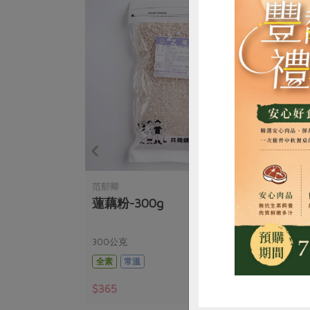
惜
范郁卿
范郁
50g/包
蓮藕粉-300g
葛鬱
300公克
300
全素
常溫
全素
$365
$27