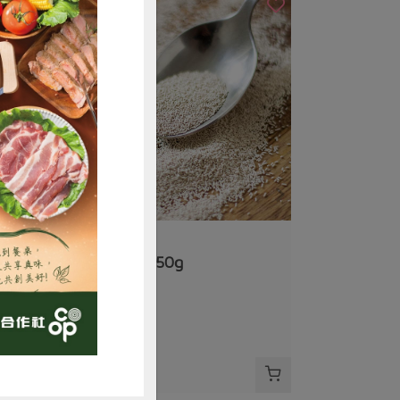
購買
豪紳企業社
即溶酵母粉-50g
50公克
全素
冷藏
$53
無庫存