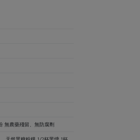
粉 無農藥殘留、無防腐劑
然黑糖粉粿 1/2杯黑煻 1杯