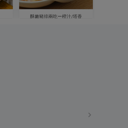
酥嫩豬排兩吃ー橙汁/塔香