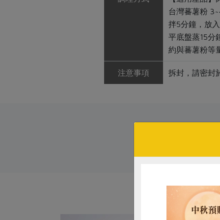
台灣蕃薯粉 3
拌5分鐘，放入
平底盤蒸15分
約與蕃薯粉等量
注意事項
拆封，請密封