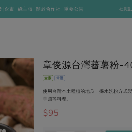
別企畫
綠主張
關於合作社
重要公告
社員登
章俊源台灣蕃薯粉-40
全素
常溫
使用台灣本土種植的地瓜，採水洗粉方式
芋圓等料理。
$95