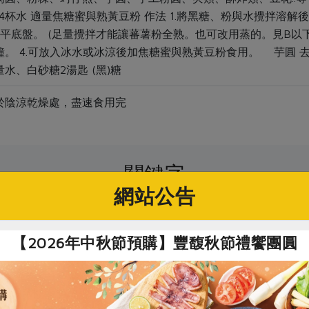
~4杯水 適量焦糖蜜與熟黃豆粉 作法 1.將黑糖、粉與水攪拌溶解後
平底盤。 (足量攪拌才能讓蕃薯粉全熟。也可改用蒸的。見B以下) 
鐘。 4.可放入冰水或冰涼後加焦糖蜜與熟黃豆粉食用。 芋圓 去皮
水、白砂糖2湯匙 (黑)糖
於陰涼乾燥處，盡速食用完
關鍵字
網站公告
# 地瓜粉
【2026年中秋節預購】豐馥秋節禮饗團圓
你可能有興趣的產品