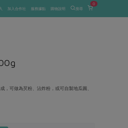
0
入
加入合作社
服務據點
購物說明
搜尋
0g
製成，可做為芡粉、沾炸粉，或可自製地瓜圓、