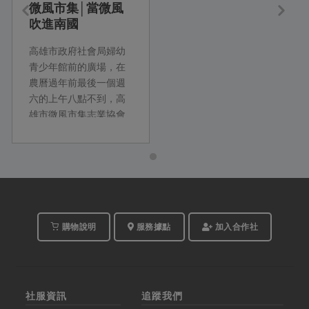
微風市集│當微風
吹進南國
高雄市政府社會局婦幼
青少年館前的廣場，在
農曆過年前最後一個週
六的上午八點不到，高
雄市微風市集志業協會
的林憲輝總幹事，面對
著微風市集熙攘川流的
人潮，拿起麥克風大聲
地放送著。接下來，他
每隔一段時間，...
購物說明
服務據點
加入合作社
社服資訊
追蹤我們