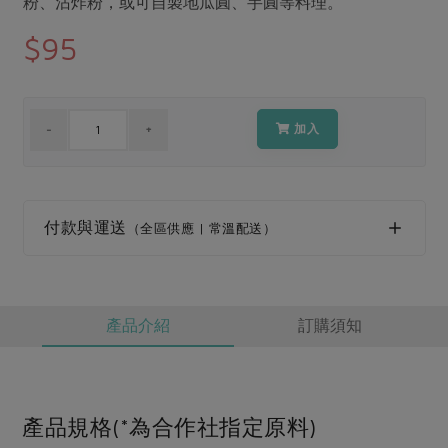
粉、沾炸粉，或可自製地瓜圓、芋圓等料理。
媒體報導
最新產品
節慶大餐
$95
下載專區
優惠專區
高麗菜海鮮煎餅
地區活動
素食專區
加入
社務會議
地區活動
樂齡友善
活動報下載
付款與運送
（全區供應 | 常溫配送）
產品介紹
訂購須知
產品規格(*為合作社指定原料)