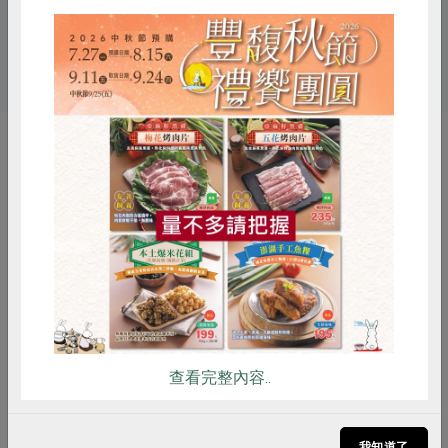
關鍵字
# 地瓜粉
你可能有興趣的產品
惜食
RPET
食譜
減硝酸鹽
雞蛋
食安
共同購買
查看完整內容..
范郁卿
范郁卿
蓮藕粉-300g
葛鬱金粉-300g
我知道了