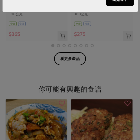
300公克
300公克
全素
常溫
全素
常溫
$365
$275
看更多產品
你可能有興趣的食譜