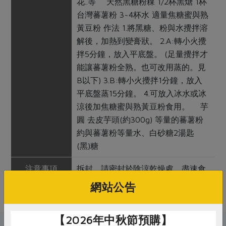
花..等 天然黑糖粉粿 1/2杯黑煻 1杯
台灣蕃薯粉 3~4杯水 適量焦糖蜜與熟
黃豆粉 作法 1.將黑糖、粉與水攪拌溶
解後，加熱到變膏狀。 2.A:轉小火攪
拌5分鐘，放入平底盤。 (足量攪拌才
能讓蕃薯粉全熟。也可改用蒸的。見
B以下) 3.B:轉小火攪拌1分鐘，放入
平底盤蒸15分鐘。 4.可放入冰水或冰
涼後加焦糖蜜與熟黃豆粉食用。 芋
圓 去皮芋頭(約300g) 等量的蕃薯粉
約與蕃薯粉等量水、白砂糖2湯匙
(黑)糖
注意事項
拆封，請密封於陰涼乾燥處，盡速食
用完
網站公告
【2026年中秋節預購】