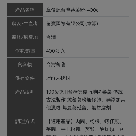
產品名稱
章俊源台灣蕃薯粉-400g
農友/生產者
薯寶國際有限公司(章源)
產地/原產地
台灣
淨重/數量
400公克
內容物
台灣蕃薯
保存條件
2年(未拆封)
產品說明
100%使用台灣雲嘉南地區蕃薯 傳統
古法製作 純蕃薯粉無修飾、無添加其
他澱粉 無農藥殘留、無防腐劑
調理方式
【適用產品】肉圓、粉粿、蚵仔煎、
芋圓、手工粉圓、芡類、酥炸類、豆