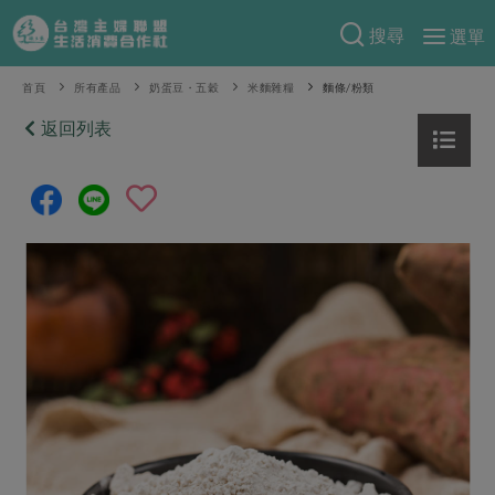
搜尋
選單
產品分類
首頁
所有產品
奶蛋豆・五穀
米麵雜糧
麵條/粉類
當季蔬果
返回列表
食譜料理
一籃菜
當令水果
食材
特別企畫
芽苗類
蕈菇類
米食
預購活動
綠主張
辛香料類
麵食
把最好的台灣味帶回家！
觀點文章
關於合作社
肉食
奶蛋豆・五穀
防災用品預購圓滿結束
主婦食堂
一籃菜真心話
海鮮
蛋
乳製品
認識合作社
重要公告
2026年端午節預購圓滿結束
社內大小事
合作聯合國
常備菜
豆製品
米麵雜糧
關於我們
更多預購活動
產品故事
生活提案
蔬食
合作社組織
肉品・水產
樂齡生活
親子食育
蛋料理
當季產品
員工與求才