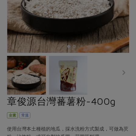
畜產肉類
水產
廚房瑜伽
合作25-經典快閃最後一週
水畜加工品
料理方式
產品檢驗
合作25-精選產品第四彈
關注議題
烘焙．點心
自主把關
合作25-精選產品第三彈
調理食材・點心
減硝酸鹽
惜食
醬料
檢驗報告
更多當季產品
調味醬料/南北貨
烘焙
非基改運動
支持本土農糧
湯品．鍋物
硝酸鹽檢驗
休閒零嘴
沖泡飲品
廢核運動
能源議題
漬物
議題活動
保健食品
減添加物
減塑減廢
涼拌沙拉
社員權益
主婦聯盟X樂齡網特約優惠案
公益金
食農教育
飲品
居家好物
合作社法規
30%rPET紅烏龍茶
更多議題
美妝保養
個人清潔
社務專區
2024農業發展計畫年度報告
章俊源台灣蕃薯粉-400g
主題食譜
生活者e週報
家庭清潔
織品
選舉專區
更多議題活動
異國料理
日用品
圖書禮品
全素
常溫
綠主張月刊
年菜食譜
防災用品
最新消息
把最好的台灣味帶回家！
使用台灣本土種植的地瓜，採水洗粉方式製成，可做為芡
典藏閱覽室
養身食補