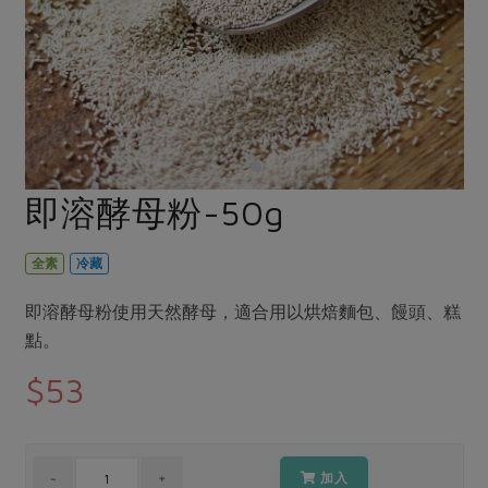
畜產肉類
水產
廚房瑜伽
合作25-經典快閃最後一週
水畜加工品
料理方式
產品檢驗
合作25-精選產品第四彈
關注議題
烘焙．點心
自主把關
合作25-精選產品第三彈
調理食材・點心
減硝酸鹽
惜食
醬料
檢驗報告
更多當季產品
調味醬料/南北貨
烘焙
非基改運動
支持本土農糧
湯品．鍋物
硝酸鹽檢驗
休閒零嘴
沖泡飲品
廢核運動
能源議題
即溶酵母粉-50g
漬物
議題活動
保健食品
減添加物
減塑減廢
涼拌沙拉
社員權益
主婦聯盟X樂齡網特約優惠案
全素
冷藏
公益金
食農教育
飲品
居家好物
合作社法規
30%rPET紅烏龍茶
更多議題
即溶酵母粉使用天然酵母，適合用以烘焙麵包、饅頭、糕
美妝保養
個人清潔
社務專區
2024農業發展計畫年度報告
點。
主題食譜
生活者e週報
家庭清潔
織品
選舉專區
更多議題活動
$53
異國料理
日用品
圖書禮品
綠主張月刊
年菜食譜
防災用品
最新消息
把最好的台灣味帶回家！
典藏閱覽室
養身食補
加入