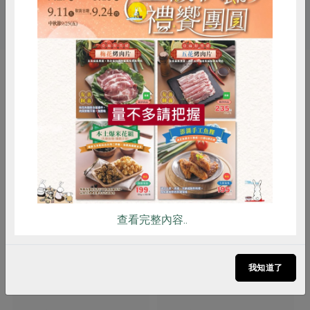
# 酵母粉
你可能有興趣的產品
惜食
RPET
食譜
減硝酸鹽
雞蛋
食安
共同購買
查看完整內容..
薯寶國際有限公司(章源)
范郁卿
我知道了
章俊源台灣蕃薯粉-400g
蓮藕粉-300g