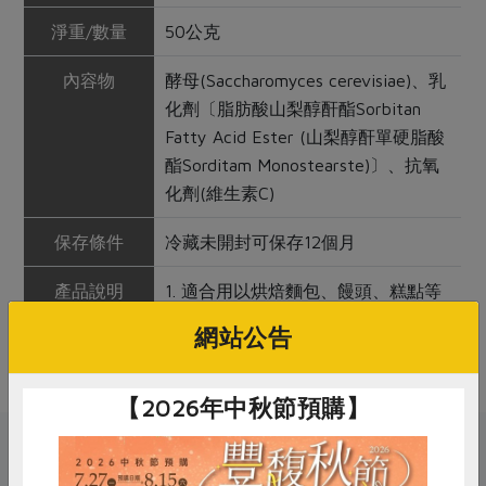
淨重/數量
50公克
內容物
酵母(Saccharomyces cerevisiae)、乳
化劑〔脂肪酸山梨醇酐酯Sorbitan
Fatty Acid Ester (山梨醇酐單硬脂酸
酯Sorditam Monostearste)〕、抗氧
化劑(維生素C)
保存條件
冷藏未開封可保存12個月
產品說明
1. 適合用以烘焙麵包、饅頭、糕點等
使用
網站公告
2. 1茶匙約可揉450公克麵粉
【2026年中秋節預購】
關鍵字