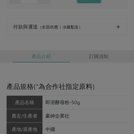
媒體報導
最新產品
節慶大餐
下載專區
優惠專區
付款與運送
（全區供應 | 冷藏配送）
高麗菜海鮮煎餅
地區活動
素食專區
社務會議
地區活動
樂齡友善
活動報下載
產品介紹
訂購須知
產品規格(*為合作社指定原料)
產品名稱
即溶酵母粉-50g
農友/生產者
豪紳企業社
產地/原產地
中國