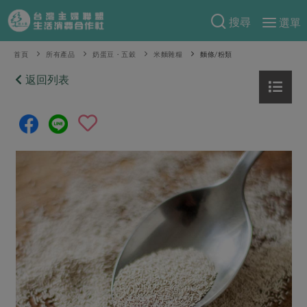
搜尋
選單
產品分類
首頁
所有產品
奶蛋豆・五穀
米麵雜糧
麵條/粉類
當季蔬果
返回列表
食譜料理
一籃菜
當令水果
食材
特別企畫
芽苗類
蕈菇類
米食
預購活動
綠主張
辛香料類
麵食
把最好的台灣味帶回家！
觀點文章
關於合作社
肉食
奶蛋豆・五穀
防災用品預購圓滿結束
主婦食堂
一籃菜真心話
海鮮
蛋
乳製品
認識合作社
重要公告
2026年端午節預購圓滿結束
社內大小事
合作聯合國
常備菜
豆製品
米麵雜糧
關於我們
更多預購活動
產品故事
生活提案
蔬食
合作社組織
肉品・水產
樂齡生活
親子食育
蛋料理
當季產品
員工與求才