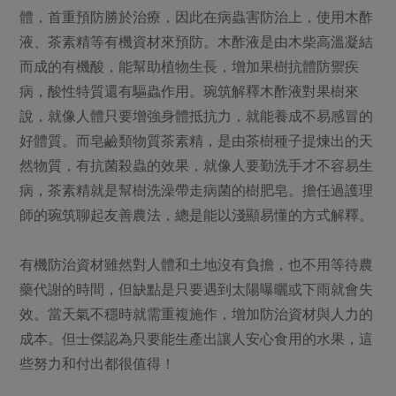
體，首重預防勝於治療，因此在病蟲害防治上，使用木酢
液、茶素精等有機資材來預防。木酢液是由木柴高溫凝結
而成的有機酸，能幫助植物生長，增加果樹抗體防禦疾
病，酸性特質還有驅蟲作用。琬筑解釋木酢液對果樹來
說，就像人體只要增強身體抵抗力，就能養成不易感冒的
好體質。而皂鹼類物質茶素精，是由茶樹種子提煉出的天
然物質，有抗菌殺蟲的效果，就像人要勤洗手才不容易生
病，茶素精就是幫樹洗澡帶走病菌的樹肥皂。擔任過護理
師的琬筑聊起友善農法，總是能以淺顯易懂的方式解釋。
有機防治資材雖然對人體和土地沒有負擔，也不用等待農
藥代謝的時間，但缺點是只要遇到太陽曝曬或下雨就會失
效。當天氣不穩時就需重複施作，增加防治資材與人力的
成本。但士傑認為只要能生產出讓人安心食用的水果，這
些努力和付出都很值得！