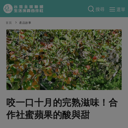
搜尋
選單
產品分類
首頁
產品故事
當季蔬果
食譜料理
一籃菜
當令水果
食材
特別企畫
芽苗類
蕈菇類
米食
預購活動
綠主張
辛香料類
麵食
把最好的台灣味帶回家！
觀點文章
關於合作社
肉食
奶蛋豆・五穀
防災用品預購圓滿結束
主婦食堂
一籃菜真心話
海鮮
蛋
乳製品
認識合作社
重要公告
2026年端午節預購圓滿結束
咬一口十月的完熟滋味！合
社內大小事
合作聯合國
常備菜
豆製品
米麵雜糧
關於我們
更多預購活動
產品故事
生活提案
蔬食
作社蜜蘋果的酸與甜
合作社組織
肉品・水產
樂齡生活
親子食育
蛋料理
當季產品
員工與求才