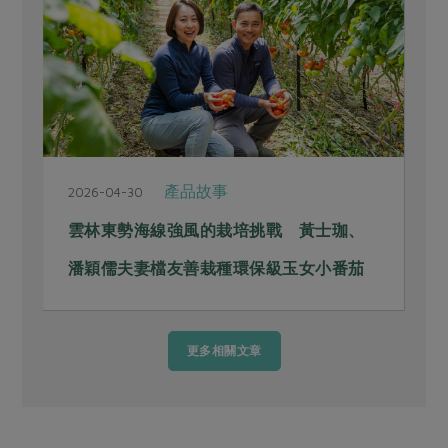
故事
產品故事
2025-07-29
的栽培挑戰 黃士珈、
百香果汁之王隆重登場！等
栽種環保級玉女小番茄
更多相關文章