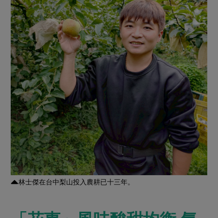
媒體報導
最新產品
節慶大餐
下載專區
優惠專區
高麗菜海鮮煎餅
地區活動
素食專區
社務會議
地區活動
樂齡友善
活動報下載
林士傑在台中梨山投入農耕已十三年。