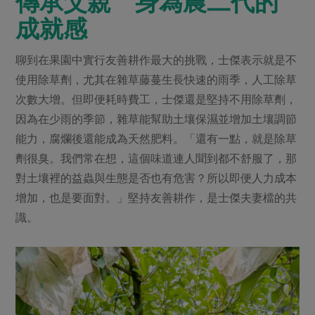
傳承父親 身為農二代的
成就感
聊到在果園中實行友善耕作最大的挑戰，士傑表示就是不
使用除草劑，尤其在雜草藤蔓生長快速的雨季，人工除草
次數大增。但即便耗時費工，士傑還是堅持不用除草劑，
因為在少雨的季節，雜草能幫助土壤保濕並增加土壤調節
能力，腐爛後還能成為天然肥料。「還有一點，就是除草
劑很臭。我們常在想，這個味道連人聞到都不舒服了，那
對土壤裡的益蟲與生態是否也有危害？所以即便人力成本
增加，也是要面對。」堅持友善耕作，是士傑夫妻檔的共
識。