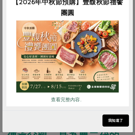
【2026年中秋節預購】豐馥秋節禮饗
惠此一品種的蘋果，因成長期較長及梨山的地理條
團圓
件，讓蘋果結蜜機率高。且花惠蘋果結蜜後口感依然
清脆，其他品種蘋果會需要成熟度更高才有機會結
蜜，因此口感會較鬆軟。
綠：蜜蘋果除了直接吃之外，還有哪些特殊料理可分
惜食
RPET
食譜
減硝酸鹽
享？
雞蛋
食安
共同購買
傑&筑：
蜜蘋果很適合入菜，像是滷肉時可將蘿蔔換成
蜜蘋果，讓果酸幫助肉質軟化，除了口感更嫩，還會
多一股果香解膩；此外切片的蜜蘋果與烏魚子搭配，
清甜和鹹香非常match。至於常見的蘋果咖哩則不建
議，因為咖哩的味道太重會蓋掉蘋果味，實在是有點
查看完整內容..
浪費啊！
我知道了