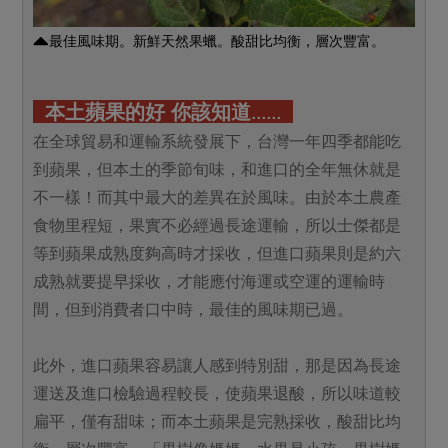
最佳風味期。新鮮天然果蠟。酸甜比均衡，層次豐富。
本土蘋果的好 你該知道……
在全球貿易和運輸系統發展下，台灣一年四季都能吃
到蘋果，但本土的季節旬味，和進口的全年無休就是
不一樣！而其中最大的差異在於風味。由於本土農產
食物里程短，果實不必經過長途運輸，所以士傑都是
等到蘋果成熟度夠高時才採收，但進口蘋果則是約六
成熟就要提早採收，才能應付海運或空運的運輸時
間，但到消費者口中時，最佳的風味期已過。
此外，進口蘋果容易讓人感到特別甜，那是因為長途
運送及進口檢驗過程較長，使蘋果退酸，所以味道較
扁平，僅有甜味；而本土蘋果是完熟採收，酸甜比均