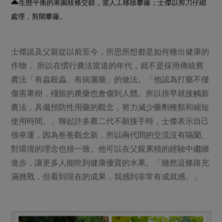
生態平衡的果園枝條交錯，需人工移除攀藤；士傑以剪刀仔細
處理，剪開攀藤。
士傑談及父親從以前至今，所思所想都是如何種出健康的
作物， 所以在慣行農法當道的年代，就不是採用傳統舊
農法「有蟲殺蟲、有病灑藥」的做法。「他認為打藥不僅
傷害果樹，殘留的農藥也會傷到人體。所以很早就接觸新
農法，具備預防性用藥的觀念，努力減少藥劑種類和縮短
使用時間。」聊起許多農二代不願接手時，士傑表示自己
很幸運，因為爸爸觀念新，所以兩代間的交流沒有隔閡、
對環境的理念也很一致。他可以在父親累積的經驗中繼續
進步，讓更多人能吃到健康優質的水果。「雖然這條路充
滿挑戰，但看到現在的成果，我感到非常有成就感。」