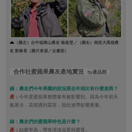
（圖左）台中福壽山農友 喻嘉璧／（圖右）南投大禹嶺農
友 劉春長（圖片來源／企畫部）
合作社蜜蘋果農友產地實況
by產品部
綠：農友們今年果園的狀況跟去年相比有什麼差異？
產：
今年度蜜蘋果整體量有被影響到。因為今年初天
氣寒冷，花期遇到霜害，因此連帶影響產量。
綠：農友們的蜜蘋果特色是什麼？
產：
結蜜率高，帶有清淡花香與蜜香。