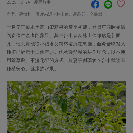
畜產肉類
水產
2025-10-24・產品故事
廚房瑜伽
合作25-經典快閃最後一週
水畜加工品
料理方式
文字／蘇怡和 圖片來源／林士傑、產品部、企畫部
產品檢驗
合作25-精選產品第四彈
關注議題
烘焙．點心
十月份正值本土高山蜜蘋果的產季初期，社員可同時品嚐
自主把關
合作25-精選產品第三彈
調理食材・點心
減硝酸鹽
惜食
醬料
到多位生產者的蘋果。其中台中農友林士傑雖然是新面
檢驗報告
更多當季產品
調味醬料/南北貨
烘焙
非基改運動
支持本土農糧
孔，但其實他從小跟著父親林浴沂在果園，至今全職投入
湯品．鍋物
硝酸鹽檢驗
休閒零嘴
沖泡飲品
種植已經第十三個年頭。他承襲父親的耕作理念，以不使
廢核運動
能源議題
漬物
議題活動
用除草劑、不灑化肥的方式，與妻子謝琬筑在台中武陵區
保健食品
減添加物
減塑減廢
涼拌沙拉
種植安心、健康的水果。
社員權益
主婦聯盟X樂齡網特約優惠案
公益金
食農教育
飲品
居家好物
合作社法規
30%rPET紅烏龍茶
更多議題
美妝保養
個人清潔
社務專區
2024農業發展計畫年度報告
主題食譜
生活者e週報
家庭清潔
織品
選舉專區
更多議題活動
異國料理
日用品
圖書禮品
綠主張月刊
年菜食譜
防災用品
最新消息
把最好的台灣味帶回家！
典藏閱覽室
養身食補