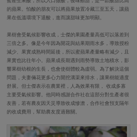
蜜產生果酸，所以入口微酸，後味顯甜，是一款酸甜比高
的蘋果。怕酸的朋友可以將蘋果放置冷藏三至五天，讓蘋
果在低溫環境下退酸，進而讓甜味更加明顯。
果樹會受氣候影響收成，士傑的果園產量高低可以落差到
三倍之多。像是今年因為開花與結果期雨水多，導致授粉
減少、果實成熟時間延後，所以蜜蘋果產量略有減少，且
果實也比往年小。蘋果成長期遇到雨勢導致土地積水，影
響果樹幼根的生長，也會使樹體較為虛弱。為了解決這個
問題，夫妻倆花更多心力開挖溝渠來排水，讓果樹能適度
舒展。但士傑表示在農業裡，人為效果有限， 收成多寡
主要受氣候影響。他同時感謝合作社在這部分對生產者很
友善，若有農友因天災導致收成慘澹，合作社會預支隔年
的收成費用，幫助農友度過難關。