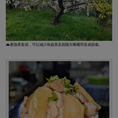
蜜蘋果套袋，可以減少病蟲害及因陽光曝曬而造成損傷。