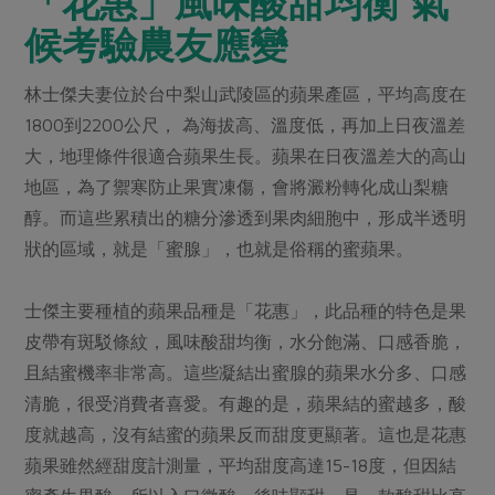
「花惠」風味酸甜均衡 氣
候考驗農友應變
林士傑夫妻位於台中梨山武陵區的蘋果產區，平均高度在
1800到2200公尺， 為海拔高、溫度低，再加上日夜溫差
大，地理條件很適合蘋果生長。蘋果在日夜溫差大的高山
地區，為了禦寒防止果實凍傷，會將澱粉轉化成山梨糖
醇。而這些累積出的糖分滲透到果肉細胞中，形成半透明
狀的區域，就是「蜜腺」，也就是俗稱的蜜蘋果。
士傑主要種植的蘋果品種是「花惠」，此品種的特色是果
皮帶有斑駁條紋，風味酸甜均衡，水分飽滿、口感香脆，
且結蜜機率非常高。這些凝結出蜜腺的蘋果水分多、口感
清脆，很受消費者喜愛。有趣的是，蘋果結的蜜越多，酸
度就越高，沒有結蜜的蘋果反而甜度更顯著。這也是花惠
蘋果雖然經甜度計測量，平均甜度高達15-18度，但因結