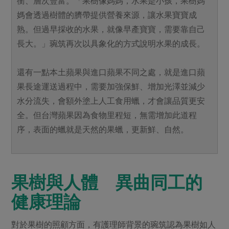
衡、層次豐富。「果樹像媽媽，水果是小孩，果樹媽
媽會透過樹體的臍帶提供營養來源，讓水果寶寶成
熟。但過早採收的水果，就像早產寶寶，需要靠自己
長大。」琬筑再次以具象化的方式說明水果的成長。
還有一點本土蘋果與進口蘋果不同之處，就是進口蘋
果長途運送過程中，需要加強保鮮、增加光澤並減少
水分流失，會額外塗上人工食用蠟，才會讓品質更安
全。但台灣蘋果因為食物里程短，無需增加此道程
序，表面的蠟就是天然的果蠟，更新鮮、自然。
果樹與人體 異曲同工的
健康理論
對於果樹的照顧方面，有護理師背景的琬筑認為果樹如人