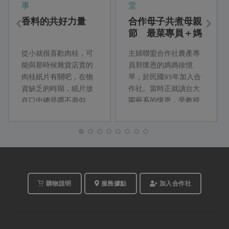
事
堂
香料的共好力量
合作母子共煮母親
節 最菜專員＋媽
媽 無需言說的心
從小就很喜歡肉桂，可
主婦聯盟合作社農產專
意 都擺在餐桌上
能與那時候雜貨店賣的
員郭懷恩的媽媽徐憶
肉桂紙片有關吧，在物
琴，於民國95年加入合
資缺乏的時期，紙片放
作社。當時正就讀台大
在口中總是嚼不盡似
園藝系的懷恩，受教授
的；就像是成人後通往
鄭正勇老師影響，接觸
孩童時期的一道祕境，
到低硝酸鹽蔬菜的概
循著這一種氣味，二○一
念；加上父親是醫生，
四年七月，馥聚與主婦
對健康格外重視，在都
聯盟合作社一行...
市生活型態中，合作社
成為他們取得安心食材
的重要管道，讓一家人
購物說明
服務據點
加入合作社
開始重視飲食與農業之
間的關係，使家庭對飲
食來源更加安心。