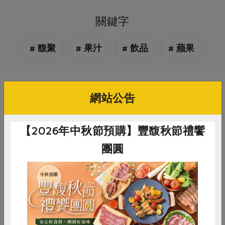
關鍵字
# 馥聚
# 果汁
# 飲品
# 蘋果
你可能有興趣的產品
網站公告
【2026年中秋節預購】豐馥秋節禮饗
團圓
惜食
RPET
食譜
減硝酸鹽
馥聚有限公司
馥聚有限公司