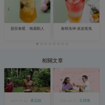
蘋安春暖．梅麗動人
春映洛神‧凌波搖曳
相關文章
產品故
主婦食
2015-06-25
2026-05-12