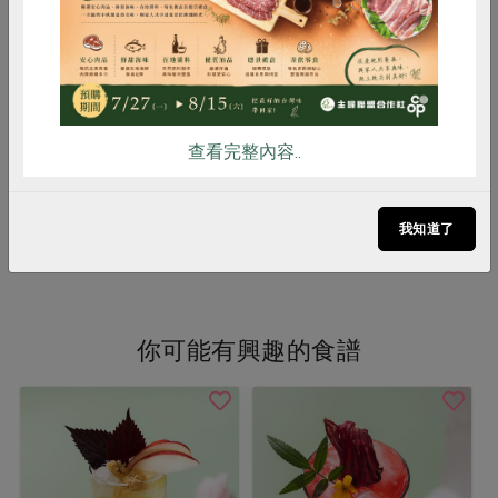
雞蛋
食安
共同購買
樂亞蜜有機綠豆-450g/包
樂亞蜜有機三色藜麥-400g/包
450公克
400公克/包
全素
常溫
全素
常溫
查看完整內容..
$130
$285
暫無庫存
我知道了
看更多產品
你可能有興趣的食譜