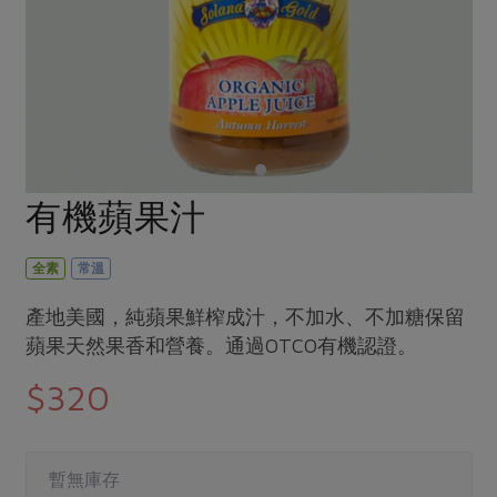
畜產肉類
水產
廚房瑜伽
合作25-經典快閃最後一週
水畜加工品
料理方式
產品檢驗
合作25-精選產品第四彈
關注議題
烘焙．點心
自主把關
合作25-精選產品第三彈
調理食材・點心
減硝酸鹽
惜食
醬料
檢驗報告
更多當季產品
調味醬料/南北貨
烘焙
非基改運動
支持本土農糧
湯品．鍋物
硝酸鹽檢驗
休閒零嘴
沖泡飲品
廢核運動
能源議題
有機蘋果汁
漬物
議題活動
保健食品
減添加物
減塑減廢
涼拌沙拉
社員權益
主婦聯盟X樂齡網特約優惠案
全素
常溫
公益金
食農教育
飲品
居家好物
合作社法規
30%rPET紅烏龍茶
更多議題
產地美國，純蘋果鮮榨成汁，不加水、不加糖保留
美妝保養
個人清潔
社務專區
蘋果天然果香和營養。通過OTCO有機認證。
2024農業發展計畫年度報告
主題食譜
生活者e週報
家庭清潔
織品
選舉專區
更多議題活動
$320
異國料理
日用品
圖書禮品
綠主張月刊
年菜食譜
防災用品
最新消息
把最好的台灣味帶回家！
暫無庫存
典藏閱覽室
養身食補