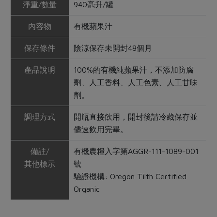
淨重/數量
940毫升/罐
內容物
有機蘋果汁
保存條件
陰涼保存未開封48個月
產品說明
100%的有機純蘋果汁，不添加防腐
劑、人工香料、人工色素、人工甘味
劑。
調理方式
開瓶直接飲用，開封後請冷藏保存並
儘速飲用完畢。
備註/
有機農糧入字第AGGR-111-1089-001
其他標示
號
驗證機構: Oregon Tilth Certified
Organic