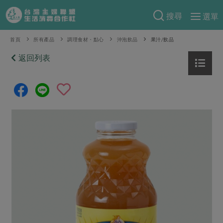
搜尋
選單
產品分類
首頁
所有產品
調理食材・點心
沖泡飲品
果汁/飲品
當季蔬果
返回列表
食譜料理
一籃菜
當令水果
食材
特別企畫
芽苗類
蕈菇類
米食
預購活動
綠主張
辛香料類
麵食
把最好的台灣味帶回家！
觀點文章
關於合作社
肉食
奶蛋豆・五穀
防災用品預購圓滿結束
主婦食堂
一籃菜真心話
海鮮
蛋
乳製品
認識合作社
重要公告
2026年端午節預購圓滿結束
社內大小事
合作聯合國
常備菜
豆製品
米麵雜糧
關於我們
更多預購活動
產品故事
生活提案
蔬食
合作社組織
肉品・水產
樂齡生活
親子食育
蛋料理
當季產品
員工與求才