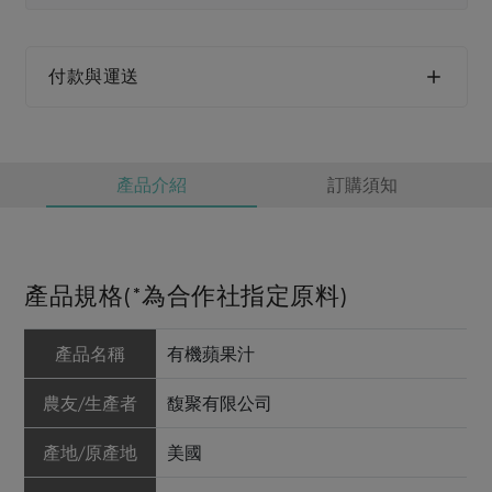
媒體報導
最新產品
節慶大餐
下載專區
優惠專區
付款與運送
高麗菜海鮮煎餅
地區活動
素食專區
社務會議
地區活動
產品介紹
訂購須知
樂齡友善
活動報下載
產品規格(*為合作社指定原料)
產品名稱
有機蘋果汁
農友/生產者
馥聚有限公司
產地/原產地
美國