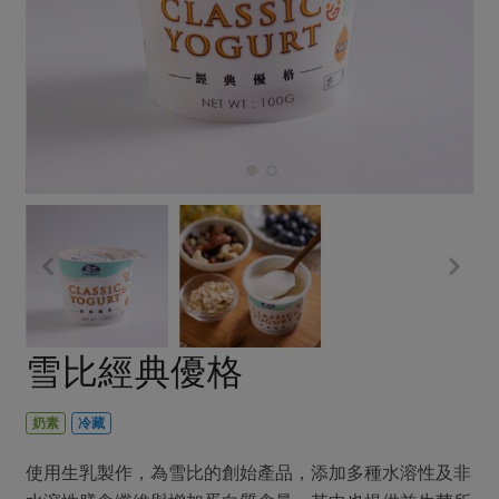
畜產肉類
水產
廚房瑜伽
合作25-經典快閃最後一週
水畜加工品
料理方式
產品檢驗
合作25-精選產品第四彈
關注議題
烘焙．點心
自主把關
合作25-精選產品第三彈
調理食材・點心
減硝酸鹽
惜食
醬料
檢驗報告
更多當季產品
調味醬料/南北貨
烘焙
非基改運動
支持本土農糧
湯品．鍋物
硝酸鹽檢驗
休閒零嘴
沖泡飲品
廢核運動
能源議題
漬物
議題活動
保健食品
減添加物
減塑減廢
涼拌沙拉
社員權益
主婦聯盟X樂齡網特約優惠案
公益金
食農教育
飲品
居家好物
合作社法規
30%rPET紅烏龍茶
更多議題
美妝保養
個人清潔
社務專區
2024農業發展計畫年度報告
雪比經典優格
主題食譜
生活者e週報
家庭清潔
織品
選舉專區
更多議題活動
異國料理
日用品
圖書禮品
奶素
冷藏
綠主張月刊
年菜食譜
防災用品
最新消息
把最好的台灣味帶回家！
使用生乳製作，為雪比的創始產品，添加多種水溶性及非
典藏閱覽室
養身食補