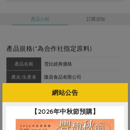
產品介紹
訂購須知
產品規格(*為合作社指定原料)
產品名稱
雪比經典優格
農友/生產者
隆昌食品有限公司
產地/原產地
台灣
網站公告
淨重/數量
100公克
【2026年中秋節預購】
內容物
生乳、異麥芽寡糖、 乳清蛋白、大豆
纖維、果膠(蔗糖、柑橘果膠、洋