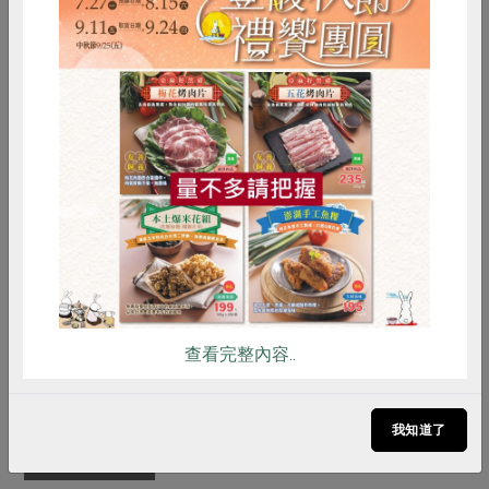
菜)、乳酸菌(長雙歧桿菌、嗜酸乳酸
桿菌、嬰兒雙歧桿菌、乾酪乳桿菌、
植物乳酸桿菌、保加利亞乳酸桿菌、
嗜熱鏈球菌)
惜食
RPET
食譜
減硝酸鹽
保存條件
冷藏未開封可保存1個月
雞蛋
食安
共同購買
產品說明
使用生乳製作，為雪比的創始產品，
一杯100公克能讓每日食用量固定，
不過多攝取。
調理方式
拆封後直接食用或是搭配社內堅果、
燕麥等作為餐點、下午點心補充食用
查看完整內容..
注意事項
1. 本品含有牛奶、大豆及其製品，對
其過敏者請勿食用。
2. 本產品生產製程廠房，其設備或生
我知道了
產管線有處理芒果及其製品。