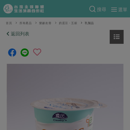
搜尋
選單
產品分類
首頁
所有產品
樂齡友善
奶蛋豆・五穀
乳製品
當季蔬果
返回列表
食譜料理
一籃菜
當令水果
食材
特別企畫
芽苗類
蕈菇類
米食
預購活動
綠主張
辛香料類
麵食
把最好的台灣味帶回家！
觀點文章
關於合作社
肉食
奶蛋豆・五穀
防災用品預購圓滿結束
主婦食堂
一籃菜真心話
海鮮
蛋
乳製品
認識合作社
重要公告
2026年端午節預購圓滿結束
社內大小事
合作聯合國
常備菜
豆製品
米麵雜糧
關於我們
更多預購活動
產品故事
生活提案
蔬食
合作社組織
肉品・水產
樂齡生活
親子食育
蛋料理
當季產品
員工與求才