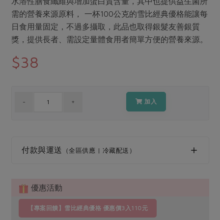
水溶性膳食纖維與增加蛋白質含量，其中也提供益生菌所
媒體報導
最新產品
節慶大餐
需的營養來源原料， 一杯100公克的雪比經典優格能讓每
下載專區
日食用量固定，不過多攝取，此品也取得銀髮友善銀質
優惠專區
獎，提供長者、需設定量體食用者簡單方便的營養來源。
高麗菜海鮮煎餅
地區活動
$38
素食專區
社務會議
地區活動
樂齡友善
活動報下載
加入
付款與運送
（全區供應 | 冷藏配送）
優惠活動
【專案回饋】雪比經典優格 優惠價3入110元