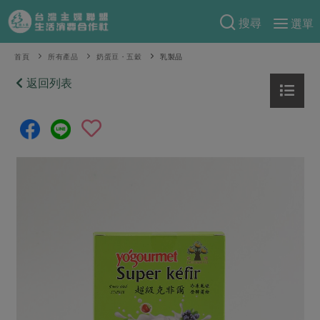
搜尋
選單
產品分類
首頁
所有產品
奶蛋豆・五穀
乳製品
當季蔬果
返回列表
食譜料理
一籃菜
當令水果
食材
特別企畫
芽苗類
蕈菇類
米食
預購活動
綠主張
辛香料類
麵食
把最好的台灣味帶回家！
觀點文章
關於合作社
肉食
奶蛋豆・五穀
防災用品預購圓滿結束
主婦食堂
一籃菜真心話
海鮮
蛋
乳製品
認識合作社
重要公告
2026年端午節預購圓滿結束
社內大小事
合作聯合國
常備菜
豆製品
米麵雜糧
關於我們
更多預購活動
產品故事
生活提案
蔬食
合作社組織
肉品・水產
樂齡生活
親子食育
蛋料理
當季產品
員工與求才