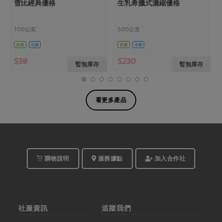
雪比經典優格
生乳希臘式濃縮優格
100公克
500公克
奶素
冷藏
奶素
冷藏
$38
$230
暫無庫存
暫無庫存
看更多產品
購物說明
服務據點
加入合作社
社服資訊
追蹤我們