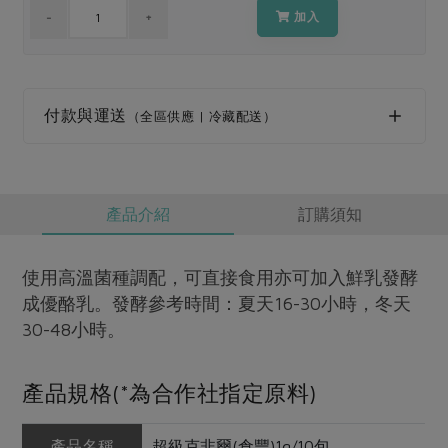
媒體報導
最新產品
加入
節慶大餐
下載專區
優惠專區
高麗菜海鮮煎餅
地區活動
付款與運送
素食專區
（全區供應 | 冷藏配送）
社務會議
地區活動
樂齡友善
活動報下載
產品介紹
訂購須知
使用高溫菌種調配，可直接食用亦可加入鮮乳發酵
成優酪乳。發酵參考時間：夏天16-30小時，冬天
30-48小時。
產品規格(*為合作社指定原料)
產品名稱
超級克非爾(倉豐)1g/10包