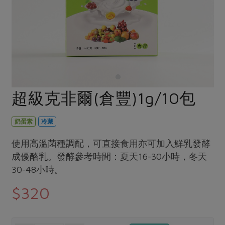
畜產肉類
水產
廚房瑜伽
傳到心坎裡，誠心又澎派
水畜加工品
料理方式
產品檢驗
合作25-經典快閃最後一週
關注議題
烘焙．點心
自主把關
合作25-精選產品第四彈
調理食材・點心
減硝酸鹽
惜食
醬料
檢驗報告
更多當季產品
調味醬料/南北貨
烘焙
非基改運動
支持本土農糧
湯品．鍋物
硝酸鹽檢驗
休閒零嘴
沖泡飲品
廢核運動
能源議題
超級克非爾(倉豐)1g/10包
漬物
議題活動
保健食品
減添加物
減塑減廢
涼拌沙拉
社員權益
主婦聯盟X樂齡網特約優惠案
奶蛋素
冷藏
公益金
食農教育
飲品
居家好物
合作社法規
30%rPET紅烏龍茶
更多議題
使用高溫菌種調配，可直接食用亦可加入鮮乳發酵
美妝保養
個人清潔
社務專區
成優酪乳。發酵參考時間：夏天16-30小時，冬天
2024農業發展計畫年度報告
主題食譜
30-48小時。
生活者e週報
家庭清潔
織品
選舉專區
更多議題活動
異國料理
$320
日用品
圖書禮品
綠主張月刊
年菜食譜
防災用品
最新消息
傳到心坎裡，誠心又澎派
典藏閱覽室
養身食補