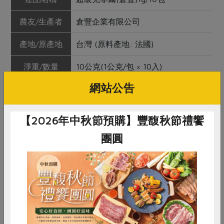
農友/生產者
倉豐企業有限公司
產地/原產地
台灣 (原料產地: 法國)
淨重/數量
10公克(1公克/包 × 10入)
網站公告
內容物
麥芽糊精、乳酸乳球菌、乳球菌 、雙
乙酰乳球菌、嗜酸乳桿菌、釀酒酵
母、 乳酸克魯維酵母、瑞士乳桿菌、
【2026年中秋節預購】豐馥秋節禮饗
長雙歧桿菌、寡糖
團圓
保存條件
冷藏未開封可保存24個月，開封後請
儘早食用
產品說明
使用高溫菌種調配，可常溫下發酵
惜食
RPET
食譜
減硝酸鹽
調理方式
可直接食用，亦可加入鮮乳中發酵製
雞蛋
食安
共同購買
成優酪乳