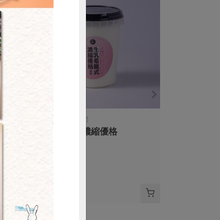
購買
隆昌食品有限公司
生乳希臘式濃縮優格
500公克
奶素
冷藏
$230