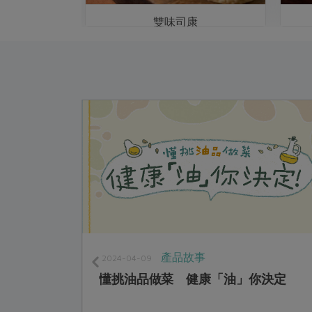
露
雙味司康
產品故事
2024-04-09
懂挑油品做菜 健康「油」你決定