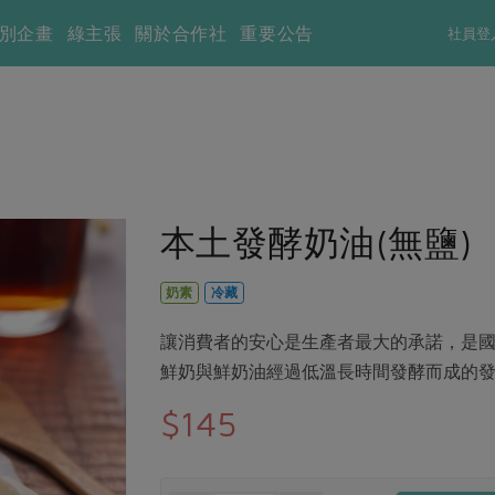
別企畫
綠主張
關於合作社
重要公告
社員登
本土發酵奶油(無鹽)
奶素
冷藏
讓消費者的安心是生產者最大的承諾，是
鮮奶與鮮奶油經過低溫長時間發酵而成的
$145