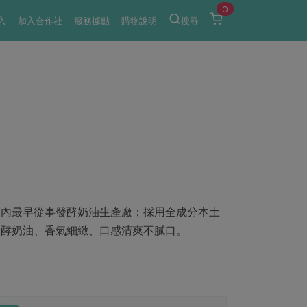
0
入
加入合作社
服務據點
購物說明
搜尋
國內最早從事發酵奶油生產廠；採用全成分本土
發酵奶油、香氣細緻、口感清爽不膩口。