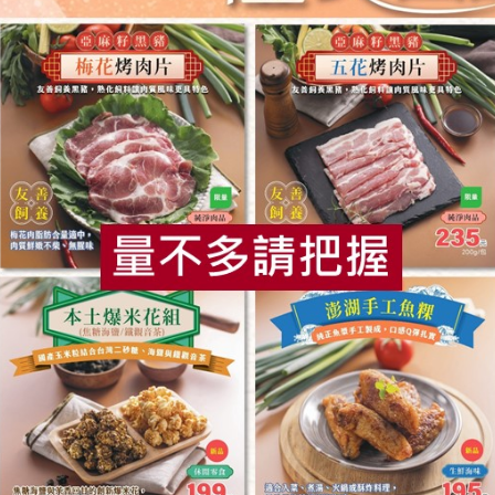
食
RPET
食譜
減硝酸鹽
雞蛋
食安
共同
企業有限公司
隆昌食品有限公司
克非爾(倉豐)1g/10包
雪比經典優格
(1公克/包 × 10入)
100公克
素
冷藏
奶素
冷藏
0
$38