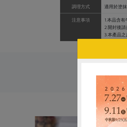
調理方式
適用於塗抹
注意事項
1.本品含
2.開封後
3.本產品