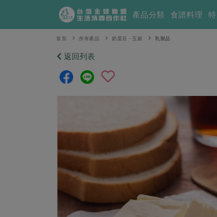
產品分類
食譜料理
特
首頁
所有產品
奶蛋豆・五穀
乳製品
返回列表