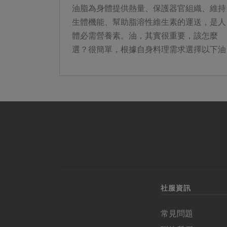
油脂為身體提供熱量、保護器官組織、維持
生體機能、幫助脂溶性維生素的運送，是人
體必需營養素。油，其實很重要，該怎麼
選？很簡單，根據自身料理需求選擇以下油
品分類，好的食材搭配對的油，才是好吃、
好棒、好健康！
社服資訊
常見問題