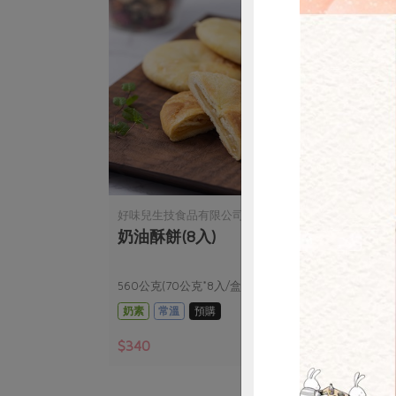
惜
司
好味兒生技食品有限公司
倉豐
司(條)
奶油酥餅(8入)
超級
560公克(70公克*8入/盒)
10公克
奶素
常溫
預購
奶蛋
$340
$32