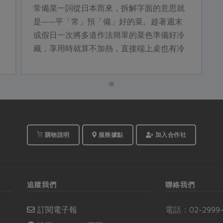
常備菜一詞從日本而來，拆解字面的意思就
是——平「常」預「備」好的菜。趁著週末
或假日一次將多道作法簡單的菜色準備好冷
藏，享用時就算不加熱，直接端上桌也有冷
吃的風味，是忙碌生活中，吃得健康又豐盛
的救星。
購物說明
服務據點
加入合作社
追蹤我們
聯絡我們
訂閱電子報
電話：
02-2999