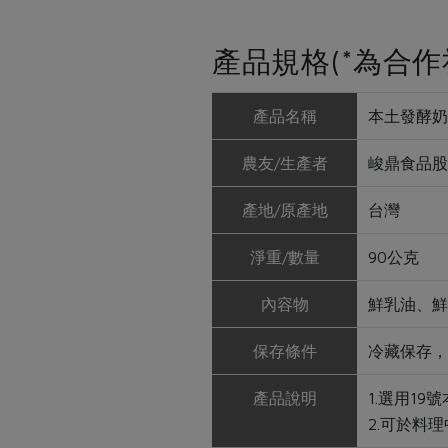
產品規格(*為合作
產品名稱
本土發酵奶
農友/生產者
峻鼎食品股
產地/原產地
台灣
淨重/數量
90公克
內容物
鮮乳油、鮮
保存條件
冷藏保存，
產品說明
1.選用1
2.可於料