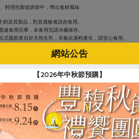
、料理煎製或烘焙中，帶出食材風味
有牛奶及其製品，對其過敏者請勿食用。
請盡速食用完畢，未食用完請冷藏保存。
之反式脂肪來自於天然生乳，非氫化過程產生，請安心食用。
網站公告
關鍵字
【2026年中秋節預購】
# 峻鼎食品
# 無鹽奶油
# 奶油
你可能有興趣的產品