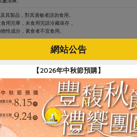
軟嫩清爽。
奶及其製品，對其過敏者請勿食用。
速食用完畢，未食用完請冷藏保存 。
動物性成分，素食者不宜食用。
網站公告
關鍵字
【2026年中秋節預購】
# 四方鮮乳
# 奶酪
# 巧克力
你可能有興趣的產品