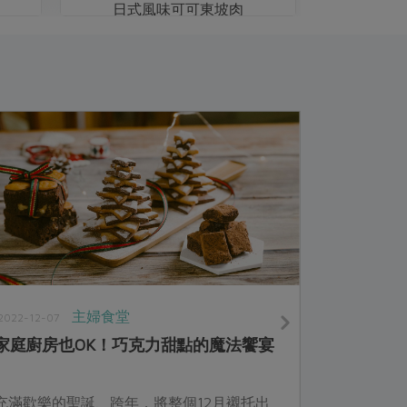
日式風味可可東坡肉
主婦食堂
2022-12-07
家庭廚房也OK！巧克力甜點的魔法饗宴
充滿歡樂的聖誕、跨年，將整個12月襯托出