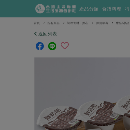
產品分類
食譜料理
特
首頁
所有產品
調理食材・點心
休閒零嘴
甜品/冰品
返回列表