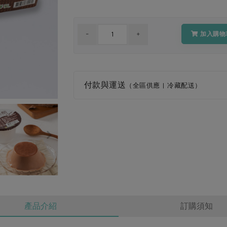
加入購物
付款與運送
（全區供應 | 冷藏配送）
產品介紹
訂購須知