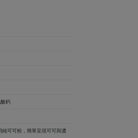
乳酸鈣
用純可可粉，簡單呈現可可與濃