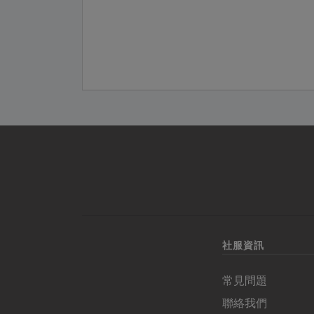
ange，為了
尼加、巴拿
合作，給予
社服資訊
常見問題
聯絡我們