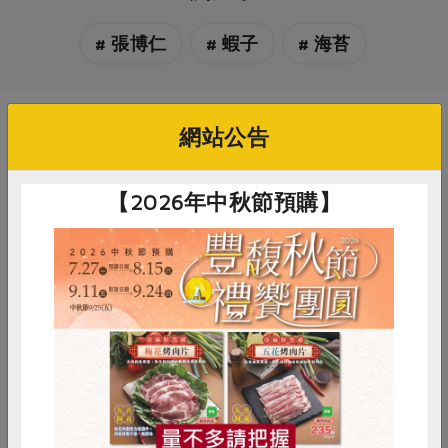
# 張博仁
# 蝦子
# 海苔
網站公告
你可能有興趣的產品
【2026年中秋節預購】
惜食
RPET
食譜
減硝酸鹽
張博仁
張博仁
海水金目鱸魚(張博仁)-500g
海水金目鱸魚(張博仁)-300g
雞蛋
食安
共同購買