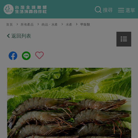
搜尋
選單
產品分類
首頁
所有產品
肉品・水產
水產
甲殼類
當季蔬果
返回列表
食譜料理
一籃菜
當令水果
食材
特別企畫
芽苗類
蕈菇類
米食
預購活動
綠主張
辛香料類
麵食
把最好的台灣味帶回家！
觀點文章
關於合作社
肉食
奶蛋豆・五穀
防災用品預購圓滿結束
主婦食堂
一籃菜真心話
海鮮
蛋
乳製品
認識合作社
重要公告
2026年端午節預購圓滿結束
社內大小事
合作聯合國
常備菜
豆製品
米麵雜糧
關於我們
更多預購活動
產品故事
生活提案
蔬食
合作社組織
肉品・水產
樂齡生活
親子食育
蛋料理
當季產品
員工與求才