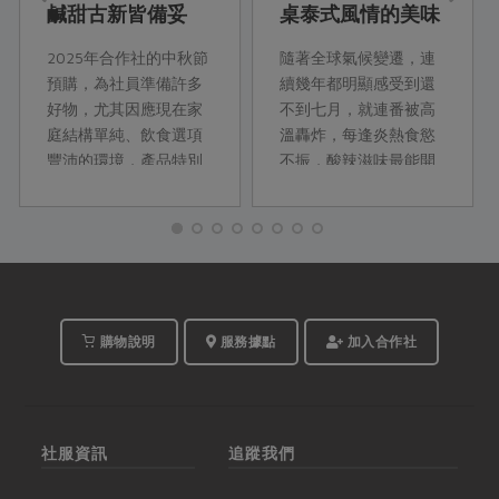
鹹甜古新皆備妥
桌泰式風情的美味
餐點
2025年合作社的中秋節
隨著全球氣候變遷，連
預購，為社員準備許多
續幾年都明顯感受到還
好物，尤其因應現在家
不到七月，就連番被高
庭結構單純、飲食選項
溫轟炸，每逢炎熱食慾
豐沛的環境，產品特別
不振，酸辣滋味最能開
朝向小規格、小包裝的
胃。這次邀請寒沐飯店
方向規劃，讓社員們可
西餐主廚王志舜分享幾
以擁有一個沒有負擔的
道融合台灣在地食材，
佳節。
並運用當季蔬果入菜的
泰國菜，兩道沙拉和兩
道甜品都是簡單好上
手，又能快速提振食慾
購物說明
服務據點
加入合作社
的泰式經典料理，邀請
主婦們居家夏日餐桌端
出開胃泰菜，讓家人為
之驚艷。
社服資訊
追蹤我們