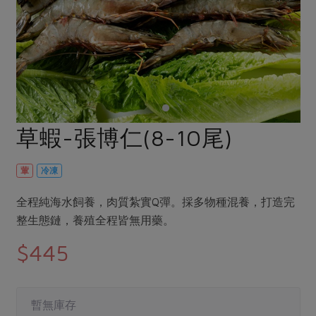
畜產肉類
水產
廚房瑜伽
合作25-經典快閃最後一週
水畜加工品
料理方式
產品檢驗
合作25-精選產品第四彈
關注議題
烘焙．點心
自主把關
合作25-精選產品第三彈
調理食材・點心
減硝酸鹽
惜食
醬料
檢驗報告
更多當季產品
調味醬料/南北貨
烘焙
非基改運動
支持本土農糧
湯品．鍋物
硝酸鹽檢驗
休閒零嘴
沖泡飲品
廢核運動
能源議題
草蝦-張博仁(8-10尾)
漬物
議題活動
保健食品
減添加物
減塑減廢
涼拌沙拉
社員權益
主婦聯盟X樂齡網特約優惠案
葷
冷凍
公益金
食農教育
飲品
居家好物
合作社法規
30%rPET紅烏龍茶
更多議題
全程純海水飼養，肉質紮實Q彈。採多物種混養，打造完
美妝保養
個人清潔
社務專區
2024農業發展計畫年度報告
整生態鏈，養殖全程皆無用藥。
主題食譜
生活者e週報
家庭清潔
織品
選舉專區
更多議題活動
$445
異國料理
日用品
圖書禮品
綠主張月刊
年菜食譜
防災用品
最新消息
把最好的台灣味帶回家！
暫無庫存
典藏閱覽室
養身食補