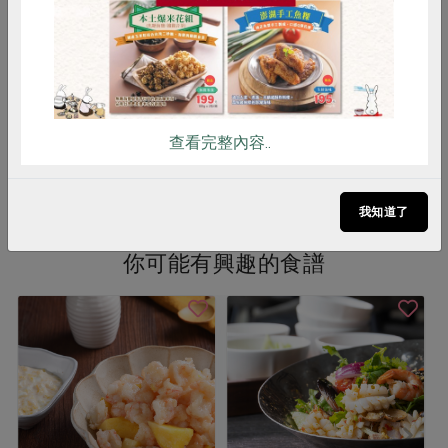
克
500公克
300公克
葷
冷凍
葷
冷凍
$240
$160
暫無庫存
查看完整內容..
看更多產品
我知道了
你可能有興趣的食譜