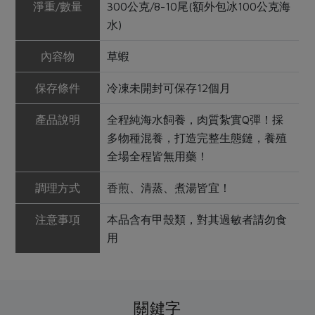
淨重/數量
300公克/8-10尾(額外包冰100公克海
水)
內容物
草蝦
保存條件
冷凍未開封可保存12個月
產品說明
全程純海水飼養，肉質紮實Q彈！採
多物種混養，打造完整生態鏈，養殖
全場全程皆無用藥！
調理方式
香煎、清蒸、煮湯皆宜！
注意事項
本品含有甲殼類，對其過敏者請勿食
用
關鍵字