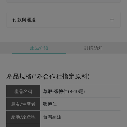
媒體報導
最新產品
節慶大餐
下載專區
優惠專區
付款與運送
高麗菜海鮮煎餅
地區活動
素食專區
社務會議
地區活動
產品介紹
訂購須知
樂齡友善
活動報下載
產品規格(*為合作社指定原料)
產品名稱
草蝦-張博仁(8-10尾)
農友/生產者
張博仁
產地/原產地
台灣高雄